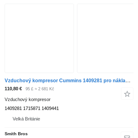
Vzduchový kompresor Cummins 1409281 pro nákladní auta DAF LF CF XF XG
110,80 €
95 £
≈ 2 681 Kč
Vzduchový kompresor
1409281 1715871 1409441
Velká Británie
Smith Bros