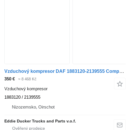
Vzduchový kompresor DAF 1883120-2139555 Compressor MX-Euro 6 pro nákladní auta DAF CF / XF
350 €
≈ 8 468 Kč
Vzduchový kompresor
1883120 / 2139555
Nizozemsko, Oirschot
Eddie Ducker Trucks and Parts v.o.f.