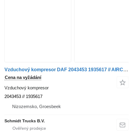
Vzduchový kompresor DAF 2043453 1935617 // AIRCOPOMP XF CF EURO 6 MODEL 2018 pro nákladní auta
Cena na vyžádání
Vzduchový kompresor
2043453 // 1935617
Nizozemsko, Groesbeek
Schmidt Trucks B.V.