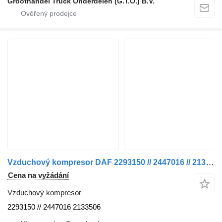
Groothandel Truck Onderdelen (G.T.O.) B.V.
Vzduchový kompresor DAF 2293150 // 2447016 // 2133506 KOMPRESOR XF 480 pro nákladní auta
Cena na vyžádání
Vzduchový kompresor
2293150 // 2447016 2133506