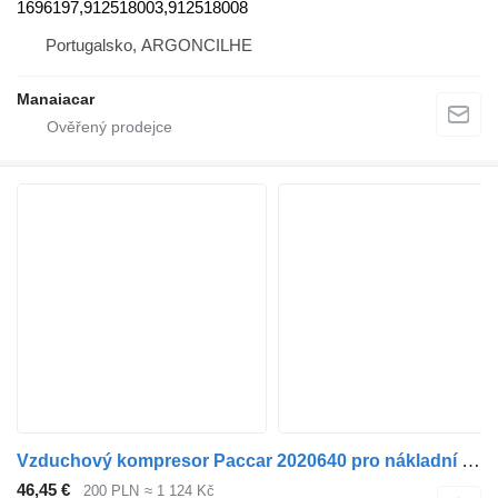
1696197,912518003,912518008
Portugalsko, ARGONCILHE
Manaiacar
Vzduchový kompresor Paccar 2020640 pro nákladní auta DAF 106 XF
46,45 €
200 PLN
≈ 1 124 Kč