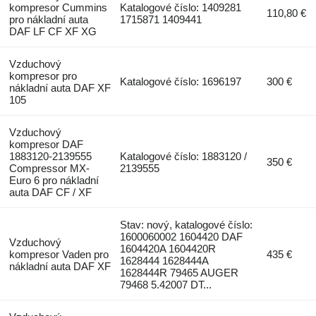
kompresor Cummins
Katalogové číslo: 1409281
110,80 €
pro nákladní auta
1715871 1409441
DAF LF CF XF XG
Vzduchový
kompresor pro
Katalogové číslo: 1696197
300 €
nákladní auta DAF XF
105
Vzduchový
kompresor DAF
1883120-2139555
Katalogové číslo: 1883120 /
350 €
Compressor MX-
2139555
Euro 6 pro nákladní
auta DAF CF / XF
Stav: nový, katalogové číslo:
1600060002 1604420 DAF
Vzduchový
1604420A 1604420R
kompresor Vaden pro
435 €
1628444 1628444A
nákladní auta DAF XF
1628444R 79465 AUGER
79468 5.42007 DT...