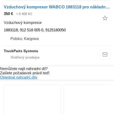
Vzduchový kompresor WABCO 1883118 pro nákladní auta DAF XF 106
350 €
≈ 8 468 Kč
Vzduchový kompresor
1883118, 912 518 005 0, 9125180050
Polsko, Kargowa
TruckParts Systems
Nemůžete najít náhradní díl?
Zašlete požadavek právě teď!
Objednat náhradní díly