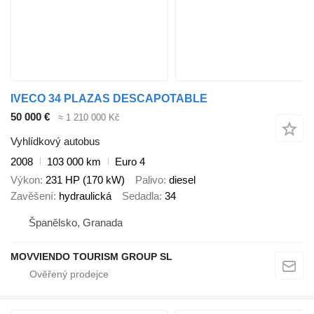
IVECO 34 PLAZAS DESCAPOTABLE
50 000 €
≈ 1 210 000 Kč
Vyhlídkový autobus
2008
103 000 km
Euro 4
Výkon
231 HP (170 kW)
Palivo
diesel
Zavěšení
hydraulická
Sedadla
34
Španělsko, Granada
MOVVIENDO TOURISM GROUP SL