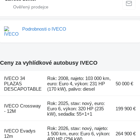
Podrobnosti o IVECO
Ceny za vyhlídkové autobusy IVECO
IVECO 34
Rok: 2008, najeto: 103 000 km,
PLAZAS
euro: Euro 4, výkon: 231 HP
50 000 €
DESCAPOTABLE
(170 kW), palivo: diesel
Rok: 2025, stav: nový, euro:
IVECO Crossway
Euro 6, výkon: 320 HP (235
199 900 €
- 12M
kW), sedadla: 55+1+1
Rok: 2026, stav: nový, najeto:
IVECO Evadys
1 500 km, euro: Euro 6, výkon:
264 900 €
12m
400 HP (294 kW)