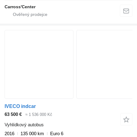
Carross'Center
IVECO indcar
63 500 €
≈ 1 536 000 Kč
Vyhlídkový autobus
2016
135 000 km
Euro 6