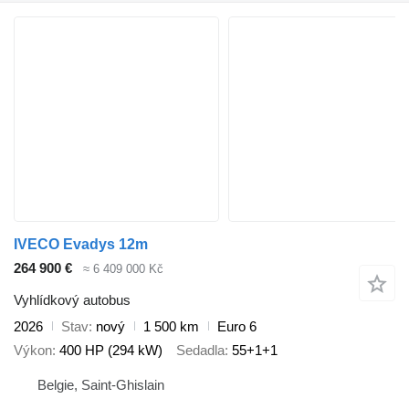
IVECO Evadys 12m
264 900 €
≈ 6 409 000 Kč
Vyhlídkový autobus
2026
Stav
nový
1 500 km
Euro 6
Výkon
400 HP (294 kW)
Sedadla
55+1+1
Belgie, Saint-Ghislain