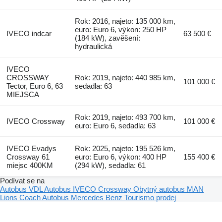
Rok: 2016, najeto: 135 000 km,
euro: Euro 6, výkon: 250 HP
IVECO indcar
63 500 €
(184 kW), zavěšení:
hydraulická
IVECO
CROSSWAY
Rok: 2019, najeto: 440 985 km,
101 000 €
Tector, Euro 6, 63
sedadla: 63
MIEJSCA
Rok: 2019, najeto: 493 700 km,
IVECO Crossway
101 000 €
euro: Euro 6, sedadla: 63
IVECO Evadys
Rok: 2025, najeto: 195 526 km,
Crossway 61
euro: Euro 6, výkon: 400 HP
155 400 €
miejsc 400KM
(294 kW), sedadla: 61
Podívat se na
Autobus VDL
Autobus IVECO Crossway
Obytný autobus
MAN
Lions Coach
Autobus Mercedes Benz Tourismo prodej