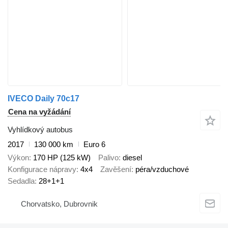
IVECO Daily 70c17
Cena na vyžádání
Vyhlídkový autobus
2017
130 000 km
Euro 6
Výkon
170 HP (125 kW)
Palivo
diesel
Konfigurace nápravy
4x4
Zavěšení
péra/vzduchové
Sedadla
28+1+1
Chorvatsko, Dubrovnik