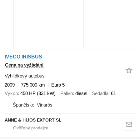
IVECO IRISBUS
Cena na vyžádání
Vyhlídkový autobus
2009
775 000 km
Euro 5
Výkon
450 HP (331 kW)
Palivo
diesel
Sedadla
61
Španělsko, Vinaròs
ANNE & HIJOS EXPORT SL