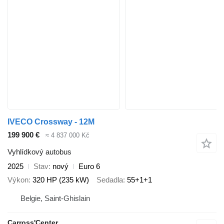
IVECO Crossway - 12M
199 900 €
≈ 4 837 000 Kč
Vyhlídkový autobus
2025
Stav
nový
Euro 6
Výkon
320 HP (235 kW)
Sedadla
55+1+1
Belgie, Saint-Ghislain
Carross'Center