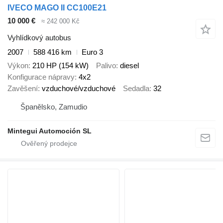
IVECO MAGO II CC100E21
10 000 €
≈ 242 000 Kč
Vyhlídkový autobus
2007
588 416 km
Euro 3
Výkon
210 HP (154 kW)
Palivo
diesel
Konfigurace nápravy
4x2
Zavěšení
vzduchové/vzduchové
Sedadla
32
Španělsko, Zamudio
Mintegui Automoción SL