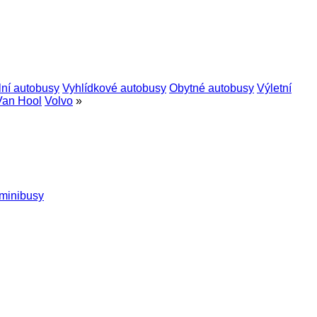
lní autobusy
Vyhlídkové autobusy
Obytné autobusy
Výletní
Van Hool
Volvo
»
minibusy