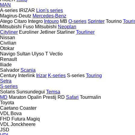
MAN
A-series
IRIZAR
Lion's series
Magirus-Deutz
Mercedes-Benz
Atego
Citaro
Integro
Intouro
MB
O-series
Sprinter
Tourino
Tour
Mitsubishi Fuso
Mitsubishi
Neoplan
Cityliner
Euroliner
Jetliner
Starliner
Tourliner
Nissan
Civilian
Otokar
Navigo
Sultan
Ulyso T
Vectio
Renault
Iliade
Salvador
Scania
Century
Interlink
Irizar
K-series
S-series
Touring
Setra
S-series
Solaris
Sunsundegui
Temsa
MD
Maraton
Opalin
Prestij
RD
Safari
Tourmalin
Toyota
Caetano
Coaster
VDL Bova
FHD
Futura
Magiq
VDL Jonckheere
JSD