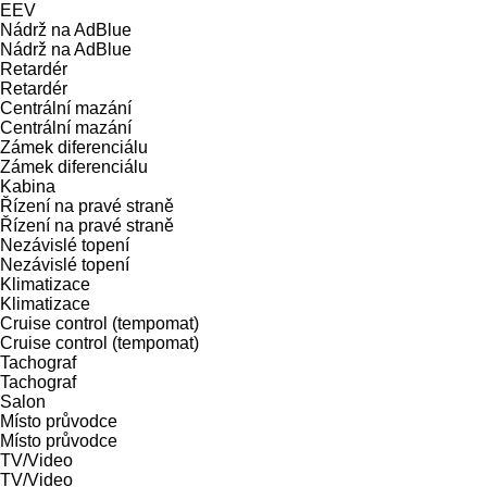
EEV
Nádrž na AdBlue
Nádrž na AdBlue
Retardér
Retardér
Centrální mazání
Centrální mazání
Zámek diferenciálu
Zámek diferenciálu
Kabina
Řízení na pravé straně
Řízení na pravé straně
Nezávislé topení
Nezávislé topení
Klimatizace
Klimatizace
Cruise control (tempomat)
Cruise control (tempomat)
Tachograf
Tachograf
Salon
Místo průvodce
Místo průvodce
TV/Video
TV/Video