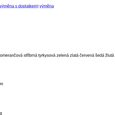
 (výměna s doplatkem)
výměna
omerančová
stříbrná
tyrkysová
zelená
zlatá
červená
šedá
žlutá
km
g