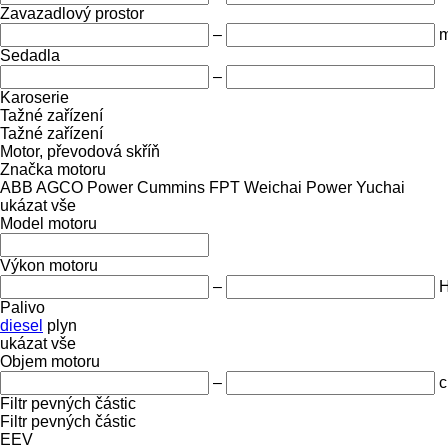
Zavazadlový prostor
–
m
Sedadla
–
Karoserie
Tažné zařízení
Tažné zařízení
Motor, převodová skříň
Značka motoru
ABB
AGCO Power
Cummins
FPT
Weichai Power
Yuchai
ukázat vše
Model motoru
Výkon motoru
–
Palivo
diesel
plyn
ukázat vše
Objem motoru
–
c
Filtr pevných částic
Filtr pevných částic
EEV