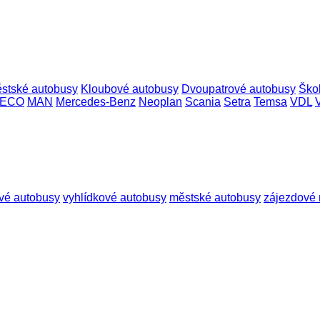
stské autobusy
Kloubové autobusy
Dvoupatrové autobusy
Ško
VECO
MAN
Mercedes-Benz
Neoplan
Scania
Setra
Temsa
VDL
vé autobusy
vyhlídkové autobusy
městské autobusy
zájezdové 