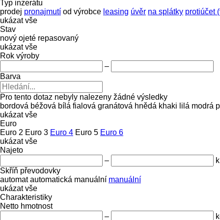
Typ inzerátu
prodej
pronajmutí
od výrobce
leasing
úvěr
na splátky
protiúčet
ukázat vše
Stav
nový
ojeté
repasovaný
ukázat vše
Rok výroby
–
Barva
Pro tento dotaz nebyly nalezeny žádné výsledky
bordová
béžová
bílá
fialová
granátová
hnědá
khaki
lilá
modrá
p
ukázat vše
Euro
Euro 2
Euro 3
Euro 4
Euro 5
Euro 6
ukázat vše
Najeto
–
Skříň převodovky
automat
automatická manuální
manuální
ukázat vše
Charakteristiky
Netto hmotnost
–
k