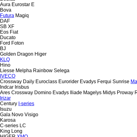
Aura
Eurostar E
Bova
Futura
Magiq
DAF
SB
XF
Eos
Fiat
Ducato
Ford
Foton
BJ
Golden Dragon
Higer
KLQ
Hino
Liesse
Melpha
Rainbow
Selega
IVECO
Crossway
Daily
Euroclass
Eurorider
Evadys
Ferqui Sunrise
Ma
Indcar
Irisbus
Ares
Crossway
Domino
Evadys
Iliade
Magelys
Midys
Proway
Irizar
Century
I-series
Isuzu
Gala
Novo
Visigo
Karosa
C-series
LC
King Long
HIGER
XMQ