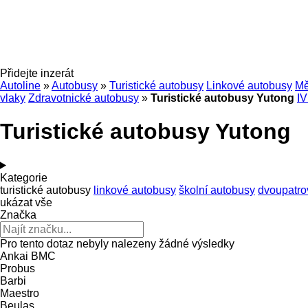
Přidejte inzerát
Autoline
»
Autobusy
»
Turistické autobusy
Linkové autobusy
Mě
vlaky
Zdravotnické autobusy
»
Turistické autobusy Yutong
I
Turistické autobusy Yutong
Kategorie
turistické autobusy
linkové autobusy
školní autobusy
dvoupatro
ukázat vše
Značka
Pro tento dotaz nebyly nalezeny žádné výsledky
Ankai
BMC
Probus
Barbi
Maestro
Beulas