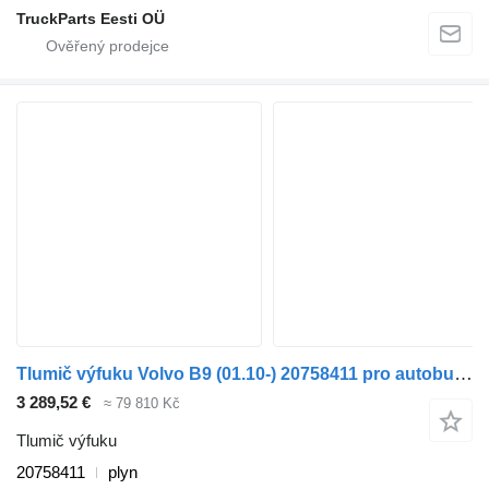
TruckParts Eesti OÜ
Tlumič výfuku Volvo B9 (01.10-) 20758411 pro autobusy Volvo B7, B8, B9, B12 bus (2005-)
3 289,52 €
≈ 79 810 Kč
Tlumič výfuku
20758411
plyn