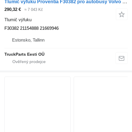
Tlumič výfuku Proventia F30382 pro autobusy Volvo B5LH, B0E (2008-)
290,32 €
≈ 7 043 Kč
Tlumič výfuku
F30382 21154888 21669946
Estonsko, Tallinn
TruckParts Eesti OÜ