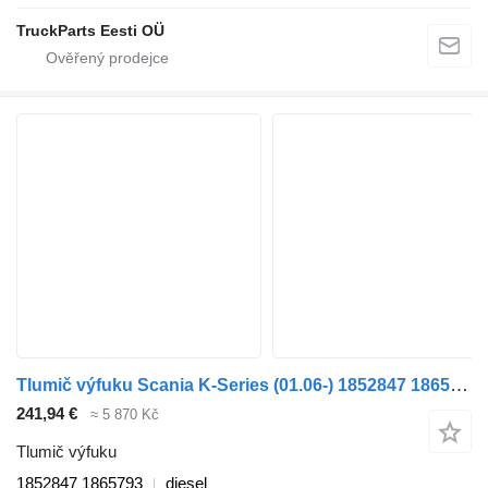
TruckParts Eesti OÜ
Tlumič výfuku Scania K-Series (01.06-) 1852847 1865793 pro autobusy Scania K,N,F-series bus (2006-)
241,94 €
≈ 5 870 Kč
Tlumič výfuku
1852847 1865793
diesel