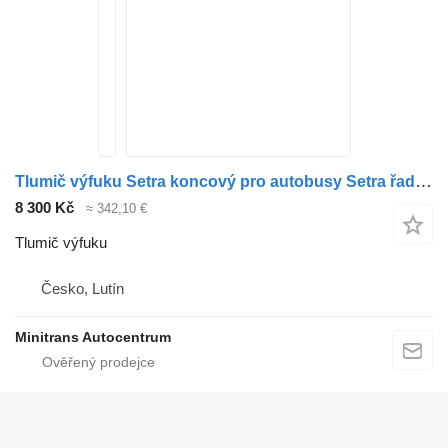
Tlumič výfuku Setra koncový pro autobusy Setra řada 4xx
8 300 Kč
≈ 342,10 €
Tlumič výfuku
Česko, Lutín
Minitrans Autocentrum