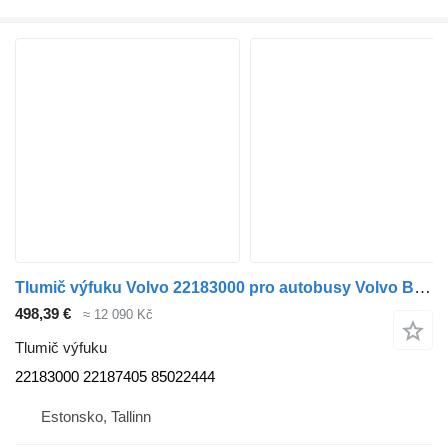
Tlumič výfuku Volvo 22183000 pro autobusy Volvo B5LH, B0E (2008-)
498,39 €
≈ 12 090 Kč
Tlumič výfuku
22183000 22187405 85022444
Estonsko, Tallinn