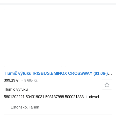
Tlumič výfuku IRISBUS,EMINOX CROSSWAY (01.06-) 5801202221 pro autobusy Irisbus Arway, Crossway, Crealis, Magelys, Proway, Daily Tourys (2006-)
399,19 €
≈ 9 685 Kč
Tlumič výfuku
5801202221 504319031 503137988 500021838
diesel
Estonsko, Tallinn