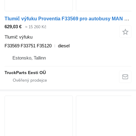
Tlumič výfuku Proventia F33569 pro autobusy MAN LIONS CITY A44 (01.04-)
629,03 €
≈ 15 260 Kč
Tlumič výfuku
F33569 F33751 F35120
diesel
Estonsko, Tallinn
TruckParts Eesti OÜ