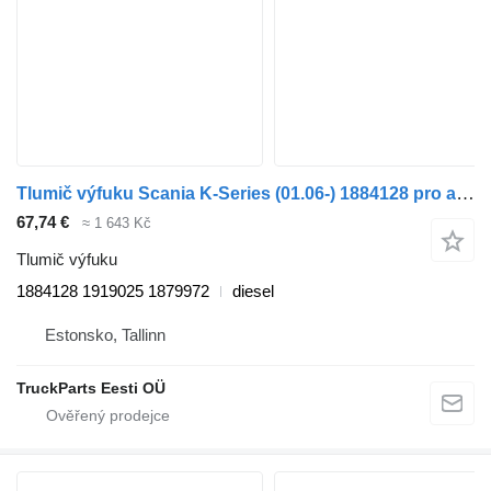
Tlumič výfuku Scania K-Series (01.06-) 1884128 pro autobusy Scania K,N,F-series bus (2006-)
67,74 €
≈ 1 643 Kč
Tlumič výfuku
1884128 1919025 1879972
diesel
Estonsko, Tallinn
TruckParts Eesti OÜ