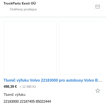
TruckParts Eesti OÜ
Tlumič výfuku Volvo 22183000 pro autobusy Volvo B5LH, B0E (2008-)
498,39 €
≈ 12 090 Kč
Tlumič výfuku
22183000 22187405 85022444