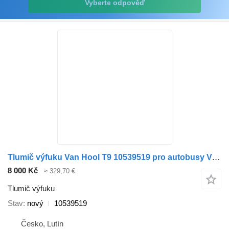
Vyberte odpověď
Tlumič výfuku Van Hool T9 10539519 pro autobusy Van Hool Acron, Alicron
8 000 Kč
≈ 329,70 €
Tlumič výfuku
Stav
nový
10539519
Česko, Lutín