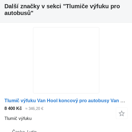
Další značky v sekci "Tlumiče výfuku pro
autobusů"
Tlumič výfuku Van Hool koncový pro autobusy Van Hool Astromega T9
8 400 Kč
≈ 346,20 €
Tlumič výfuku
Česko, Lutín