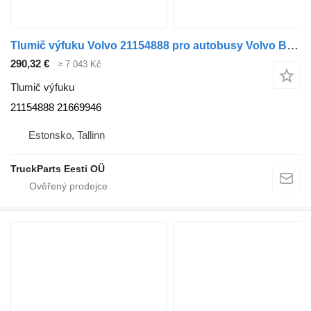
Tlumič výfuku Volvo 21154888 pro autobusy Volvo B5LH, B0E (2008-)
290,32 €
≈ 7 043 Kč
Tlumič výfuku
21154888 21669946
Estonsko, Tallinn
TruckParts Eesti OÜ