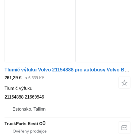
Tlumič výfuku Volvo 21154888 pro autobusy Volvo B5LH, B0E (2008-)
261,29 €
≈ 6 339 Kč
Tlumič výfuku
21154888 21669946
Estonsko, Tallinn
TruckParts Eesti OÜ