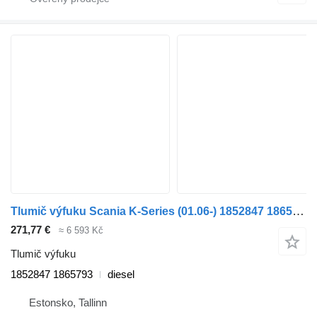
Tlumič výfuku Scania K-Series (01.06-) 1852847 1865793 pro autobusy Scania K,N,F-series bus (2006-)
271,77 €
≈ 6 593 Kč
Tlumič výfuku
1852847 1865793
diesel
Estonsko, Tallinn