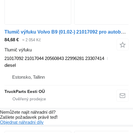
Tlumič výfuku Volvo B9 (01.02-) 21017092 pro autobusy Volvo B6, B7, B9, B10, B12 bus (1978-2011)
84,68 €
≈ 2 054 Kč
Tlumič výfuku
21017092 21017044 20560843 22996281 23307414
diesel
Estonsko, Tallinn
TruckParts Eesti OÜ
Nemůžete najít náhradní díl?
Zašlete požadavek právě teď!
Objednat náhradní díly