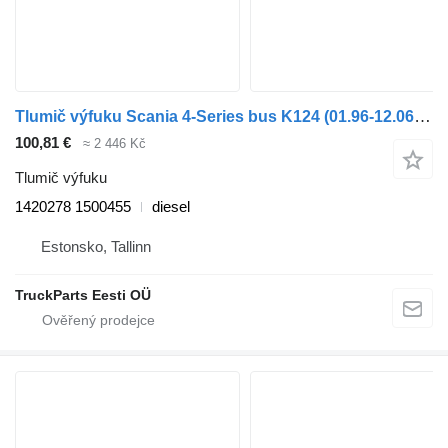
Tlumič výfuku Scania 4-Series bus K124 (01.96-12.06) 1420278 pro autobusy Scania 4-series bus (1995-2006)
100,81 €
≈ 2 446 Kč
Tlumič výfuku
1420278 1500455
diesel
Estonsko, Tallinn
TruckParts Eesti OÜ