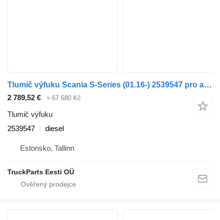
Tlumič výfuku Scania S-Series (01.16-) 2539547 pro autobusy Scania L,P,G,R,S-series (2016-)
2 789,52 €
≈ 67 680 Kč
Tlumič výfuku
2539547
diesel
Estonsko, Tallinn
TruckParts Eesti OÜ