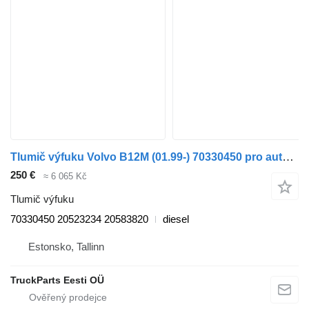
Tlumič výfuku Volvo B12M (01.99-) 70330450 pro autobusy Volvo B6, B7, B9, B10, B12 bus (1978-2011)
250 €
≈ 6 065 Kč
Tlumič výfuku
70330450 20523234 20583820
diesel
Estonsko, Tallinn
TruckParts Eesti OÜ