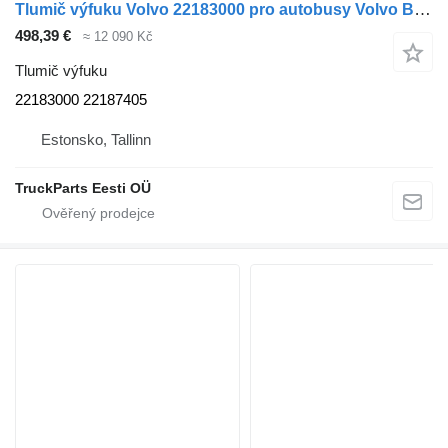
Tlumič výfuku Volvo 22183000 pro autobusy Volvo B5LH, B0E (2008-)
498,39 €
≈ 12 090 Kč
Tlumič výfuku
22183000 22187405
Estonsko, Tallinn
TruckParts Eesti OÜ