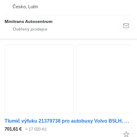
Česko, Lutín
Minitrans Autocentrum
Tlumič výfuku 21379738 pro autobusy Volvo B5LH, B0E (2008-)
701,61 €
≈ 17 020 Kč