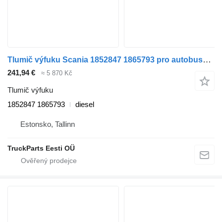
Tlumič výfuku Scania 1852847 1865793 pro autobusy Scania K,N,F-series bus (2006-)
241,94 €
≈ 5 870 Kč
Tlumič výfuku
1852847 1865793
diesel
Estonsko, Tallinn
TruckParts Eesti OÜ