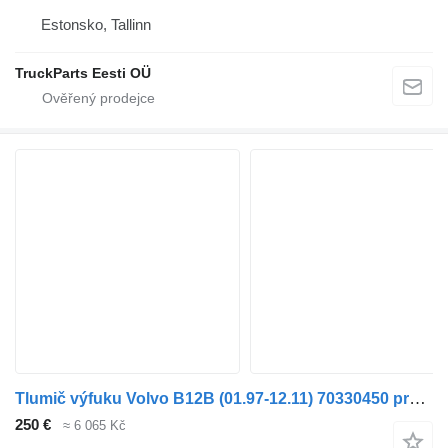
Estonsko, Tallinn
TruckParts Eesti OÜ
Tlumič výfuku Volvo B12B (01.97-12.11) 70330450 pro autobusy Volvo B6, B7, B9, B10, B12 bus (1978-2011)
250 €
≈ 6 065 Kč