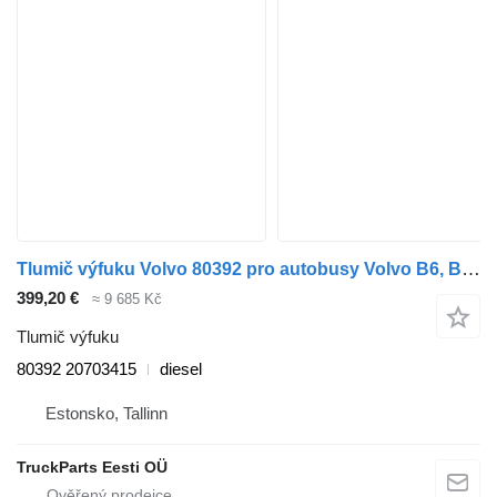
Tlumič výfuku Volvo 80392 pro autobusy Volvo B6, B7, B9, B10, B12 bus (1978-2011)
399,20 €
≈ 9 685 Kč
Tlumič výfuku
80392 20703415
diesel
Estonsko, Tallinn
TruckParts Eesti OÜ