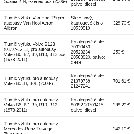
Scania K,N,F-series bus (2006-)
palivo: diesel
Tlumič výfuku Van Hool T9 pro
Stav: nový,
autobusy Van Hool Acron,
katalogové číslo:
329,70 €
Alicron
10539519
Katalogové číslo:
Tlumič výfuku Volvo B12B
70330450
(01.97-12.11) pro autobusy
20523234
250 €
Volvo B6, B7, B9, B10, B12 bus
20583820, palivo:
(1978-2011)
diesel
Katalogové číslo:
Tlumič výfuku pro autobusy
21379738
701,61 €
Volvo B5LH, B0E (2008-)
21247241
Tlumič výfuku pro autobusy
Katalogové číslo:
Volvo B6, B7, B9, B10, B12
80392 20703415,
399,20 €
(1978-2011)
palivo: diesel
Tlumič výfuku pro autobusy
Mercedes-Benz Travego,
342,10 €
Tourismo