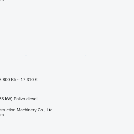
8 800 Kč
≈ 17 310 €
73 kW)
Palivo
diesel
truction Machinery Co., Ltd
em