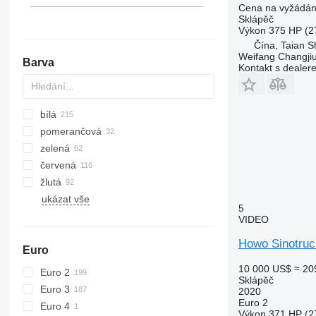
Cena na vyžádán
Sklápěč
Výkon
375 HP (2
Čína, Taian S
Weifang Changjiu 
Barva
Kontakt s dealer
bílá
pomerančová
zelená
červená
žlutá
ukázat vše
5
VIDEO
Howo Sinotru
Euro
10 000 US$
≈ 20
Euro 2
Sklápěč
Euro 3
2020
Euro 2
Euro 4
Výkon
371 HP (2