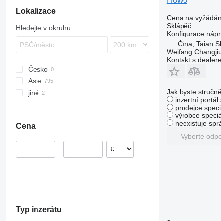
Howo
Premium
S-series
Lokalizace
Cena na vyžádán
T-series
Terberg
Sklápěč
Hledejte v okruhu
VM
Konfigurace náp
Čína, Taian S
Weifang Changjiu 
Kontakt s dealer
Česko
Asie
Jak byste stručně
jiné
Čína
inzertní portál
Ázerbájdžán
Ukrajina
prodejce speci
výrobce speciá
Uzbekistán
neexistuje sp
Cena
Vyberte odp
–
Typ inzerátu