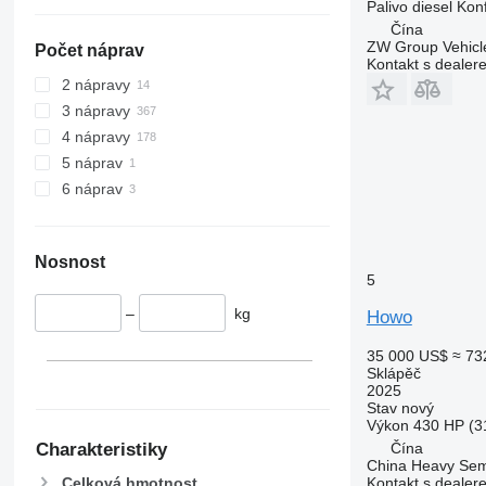
Palivo
diesel
Kon
Čína
ZW Group Vehicle
Počet náprav
Kontakt s dealer
2 nápravy
3 nápravy
4 nápravy
5 náprav
6 náprav
Nosnost
5
–
kg
Howo
35 000 US$
≈ 73
Sklápěč
2025
Stav
nový
Výkon
430 HP (3
Charakteristiky
Čína
China Heavy Semi 
Kontakt s dealer
Celková hmotnost