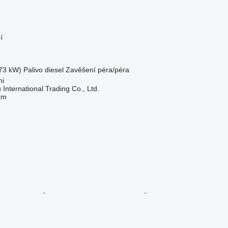
í
73 kW)
Palivo
diesel
Zavěšení
péra/péra
hi
International Trading Co., Ltd.
em