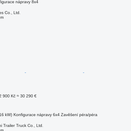
figurace nápravy
8x4
s Co., Ltd.
em
2 900 Kč
≈ 30 290 €
16 kW)
Konfigurace nápravy
6x4
Zavěšení
péra/péra
Trailer Truck Co., Ltd.
em