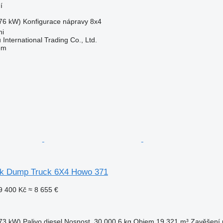
í
76 kW)
Konfigurace nápravy
8x4
hi
International Trading Co., Ltd.
em
ck Dump Truck 6X4 Howo 371
9 400 Kč
≈ 8 655 €
73 kW)
Palivo
diesel
Nosnost
30 000,6 kg
Objem
19,321 m³
Zavěšení