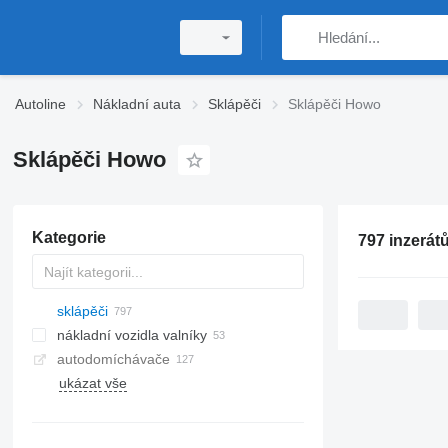
Autoline
Nákladní auta
Sklápěči
Sklápěči Howo
Sklápěči Howo
Kategorie
797 inzerát
sklápěči
nákladní vozidla valníky
autodomíchávače
ukázat vše