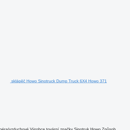
sklápěč Howo Sinotruck Dump Truck 6X4 Howo 371
péra/vzduchové
Výrobce tovární značky
Sinotruk Howo
Způsob