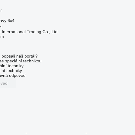
í
ravy
6x4
hi
International Trading Co., Ltd.
em
 popsali náš portál?
 se speciální technikou
ální techniky
lní techniky
rávná odpověď
ověď