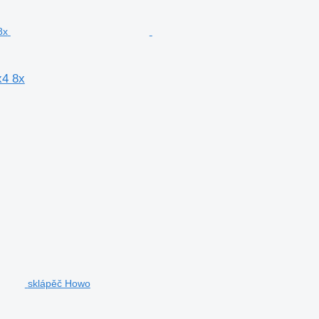
x4 8x
sklápěč Howo