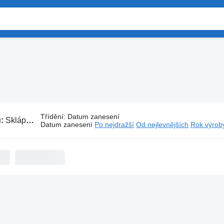
Třídění
:
Datum zanesení
ů:
Sklápěči Howo
Datum zanesení
Po nejdražší
Od nejlevnějších
Rok výroby