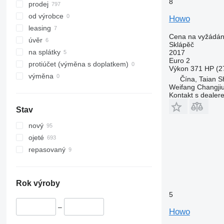
8
prodej
od výrobce
Howo
leasing
Cena na vyžádán
úvěr
Sklápěč
na splátky
2017
Euro 2
protiúčet (výměna s doplatkem)
Výkon
371 HP (2
výměna
Čína, Taian S
Weifang Changjiu 
Kontakt s dealer
Stav
nový
ojeté
repasovaný
Rok výroby
5
–
Howo