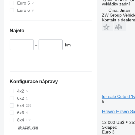
Euro 5
vykládky
zadní
Euro 6
Čína, Jinan
ZW Group Vehicle
Kontakt s dealer
Najeto
–
km
Konfigurace nápravy
4x2
for sale Cote d 'I
6x2
6
6x4
Howo Howo 8x4
6x6
8x4
12 000 US$
≈ 25
Sklápěč
ukázat vše
Euro 3