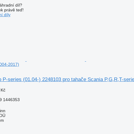
áhradní díl?
k právě teď!
í díly
2004-2017)
o P-series (01.04-) 2248103 pro tahače Scania P,G,R,T-seri
 Kč
9 1446353
inn
 OÜ
em