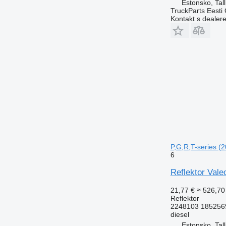
Estonsko, Tall
TruckParts Eesti
Kontakt s dealer
P,G,R,T-series (
6
Reflektor Vale
21,77 €
≈ 526,70
Reflektor
2248103 185256
diesel
Estonsko, Tall