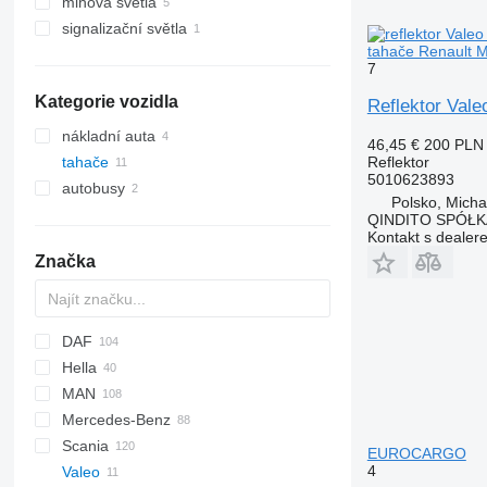
mlhová světla
signalizační světla
tahače Renault
7
Kategorie vozidla
Reflektor Val
nákladní auta
46,45 €
200 PLN
Reflektor
tahače
5010623893
autobusy
Polsko, Mich
QINDITO SPÓŁ
Kontakt s dealer
Značka
DAF
Hella
CF
F-MAX
MAN
LF
Daily
Mercedes-Benz
XD
EuroCargo
F90
Scania
XF
EuroStar
TGA
A-Class
D-series
EUROCARGO
4
Valeo
XG
Eurotech
TGL
Actros
Magnum
G-series