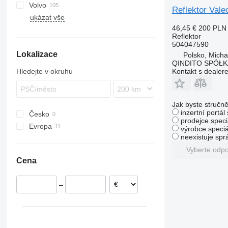
Volvo
S-Way
TGM
Antos
Midlum
R-series
Reflektor Va
ukázat vše
Stralis
TGS
Arocs
Premium
FH
46,45 €
200 PLN
Trakker
TGX
Atego
FM
Reflektor
X-Way
Axor
FMX
504047590
Lokalizace
Sprinter
VNL
Polsko, Mich
QINDITO SPÓŁ
XC
Kontakt s dealer
Hledejte v okruhu
Jak byste stručně
inzertní portál
Česko
prodejce speci
Evropa
výrobce speciá
neexistuje sp
Estonsko
Vyberte odp
Polsko
Cena
–