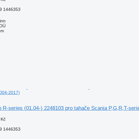
9 1446353
inn
 OÜ
em
2004-2017)
o R-series (01.04-) 2248103 pro tahače Scania P,G,R,T-seri
 Kč
9 1446353