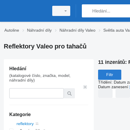
Autoline
Náhradní díly
Náhradní díly Valeo
Světla auta Va
Reflektory Valeo pro tahačů
11 inzerátů:
Hledání
Filtr
(katalogové číslo, značka, model,
náhradní díly)
Třídění
:
Datum z
Datum zanesení
Kategorie
reflektory