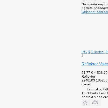
Nemůžete najít n
Zašlete požadave
Objednat náhradn
P,G,R,T-series (
4
Reflektor Vale
21,77 €
≈ 526,70
Reflektor
2248103 185256
diesel
Estonsko, Tall
TruckParts Eesti
Kontakt s dealer