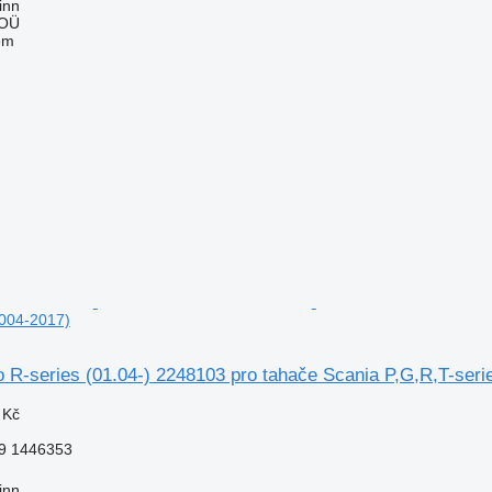
inn
 OÜ
em
2004-2017)
o R-series (01.04-) 2248103 pro tahače Scania P,G,R,T-seri
 Kč
9 1446353
inn