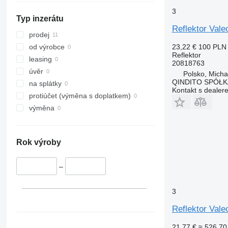
3
Typ inzerátu
Reflektor Val
prodej
23,22 €
100 PLN
od výrobce
Reflektor
leasing
20818763
úvěr
Polsko, Mich
QINDITO SPÓŁ
na splátky
Kontakt s dealer
protiúčet (výměna s doplatkem)
výměna
Rok výroby
–
3
Reflektor Vale
21,77 €
≈ 526,70