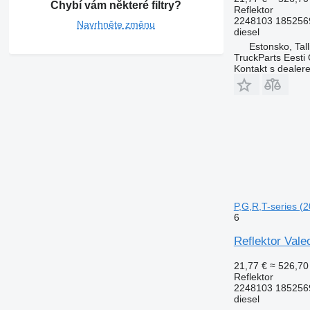
Chybí vám některé filtry?
Reflektor
2248103 185256
Navrhněte změnu
diesel
Estonsko, Tall
TruckParts Eesti
Kontakt s dealer
P,G,R,T-series (
6
Reflektor Vale
21,77 €
≈ 526,70
Reflektor
2248103 185256
diesel