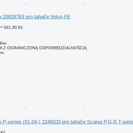
eo 20818763 pro tahače Volvo FE
≈ 561,90 Kč
ałów
KA Z OGRANICZONĄ ODPOWIEDZIALNOŚCIĄ
em
o P-series (01.04-) 2248103 pro tahače Scania P,G,R,T-seri
 Kč