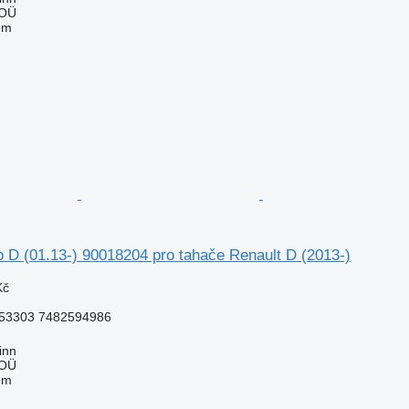
 OÜ
em
o D (01.13-) 90018204 pro tahače Renault D (2013-)
Kč
53303 7482594986
inn
 OÜ
em