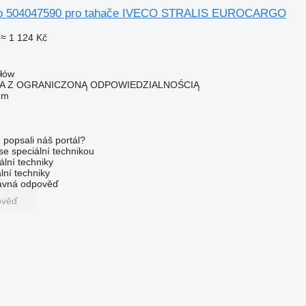
leo 504047590 pro tahače IVECO STRALIS EUROCARGO
≈ 1 124 Kč
ałów
KA Z OGRANICZONĄ ODPOWIEDZIALNOŚCIĄ
em
 popsali náš portál?
 se speciální technikou
ální techniky
lní techniky
rávná odpověď
ověď