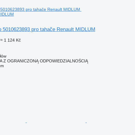
 MIDLUM
eo 5010623893 pro tahače Renault MIDLUM
≈ 1 124 Kč
ałów
KA Z OGRANICZONĄ ODPOWIEDZIALNOŚCIĄ
em