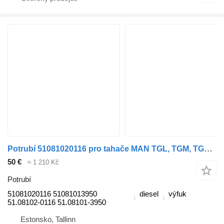
Potrubí 51081020116 pro tahače MAN TGL, TGM, TGS, TGX (2005-2021)
50 €
≈ 1 210 Kč
Potrubí
51081020116 51081013950
diesel
výfuk
51.08102-0116 51.08101-3950
Estonsko, Tallinn