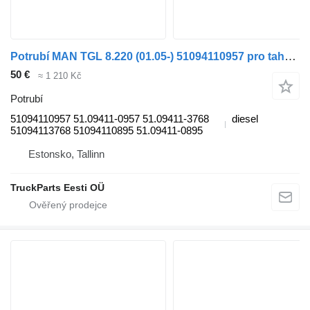
Potrubí MAN TGL 8.220 (01.05-) 51094110957 pro tahače MAN TGL, TGM, TGS, TGX (2005-2021)
50 €
≈ 1 210 Kč
Potrubí
51094110957 51.09411-0957 51.09411-3768
diesel
51094113768 51094110895 51.09411-0895
Estonsko, Tallinn
TruckParts Eesti OÜ