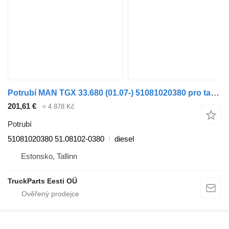
Potrubí MAN TGX 33.680 (01.07-) 51081020380 pro tahače MAN TGL, TGM, TGS, TGX (2005-2021)
201,61 €
≈ 4 878 Kč
Potrubí
51081020380 51.08102-0380
diesel
Estonsko, Tallinn
TruckParts Eesti OÜ