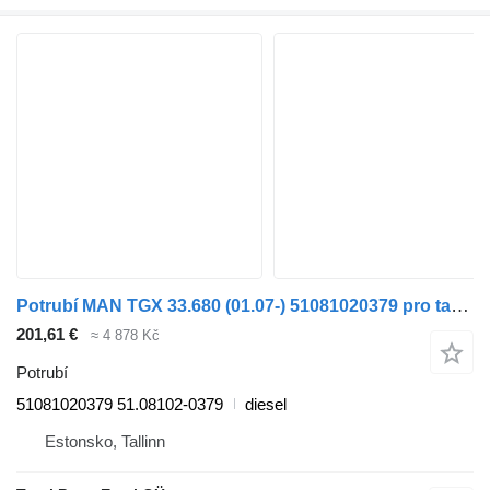
Potrubí MAN TGX 33.680 (01.07-) 51081020379 pro tahače MAN TGL, TGM, TGS, TGX (2005-2021)
201,61 €
≈ 4 878 Kč
Potrubí
51081020379 51.08102-0379
diesel
Estonsko, Tallinn