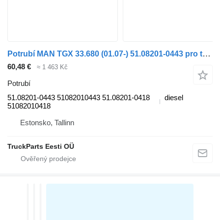
Potrubí MAN TGX 33.680 (01.07-) 51.08201-0443 pro tahače MAN TGL, TGM, TGS, TGX (2005-2021)
60,48 €
≈ 1 463 Kč
Potrubí
51.08201-0443 51082010443 51.08201-0418
diesel
51082010418
Estonsko, Tallinn
TruckParts Eesti OÜ