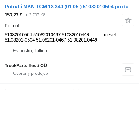
Potrubí MAN TGM 18.340 (01.05-) 51082010504 pro tahače MAN TGL, TGM, TGS, TGX (2005-2021)
153,23 €
≈ 3 707 Kč
Potrubí
51082010504 51082010467 51082010449
diesel
51.08201-0504 51.08201-0467 51.08201.0449
Estonsko, Tallinn
TruckParts Eesti OÜ