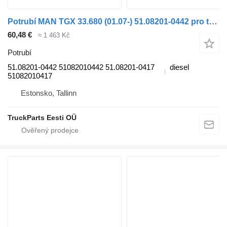
Potrubí MAN TGX 33.680 (01.07-) 51.08201-0442 pro tahače MAN TGL, TGM, TGS, TGX (2005-2021)
60,48 €
≈ 1 463 Kč
Potrubí
51.08201-0442 51082010442 51.08201-0417
diesel
51082010417
Estonsko, Tallinn
TruckParts Eesti OÜ