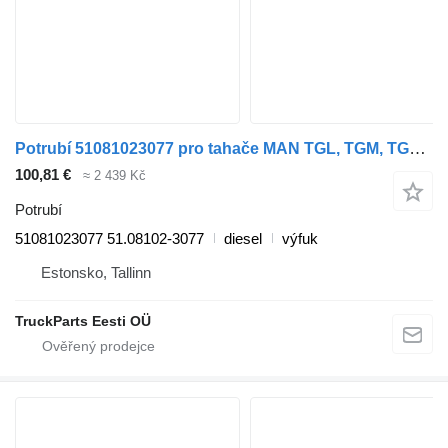
Potrubí 51081023077 pro tahače MAN TGL, TGM, TGS, TGX (2005-2021)
100,81 €
≈ 2 439 Kč
Potrubí
51081023077 51.08102-3077
diesel
výfuk
Estonsko, Tallinn
TruckParts Eesti OÜ