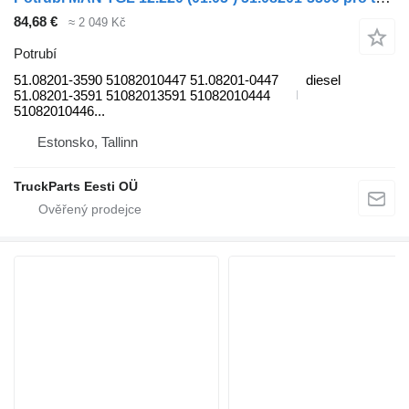
84,68 €
≈ 2 049 Kč
Potrubí
51.08201-3590 51082010447 51.08201-0447
diesel
51.08201-3591 51082013591 51082010444
51082010446...
Estonsko, Tallinn
TruckParts Eesti OÜ