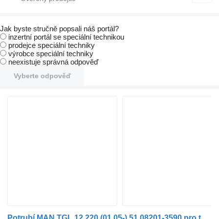
Jak byste stručně popsali náš portál?
inzertní portál se speciální technikou
prodejce speciální techniky
výrobce speciální techniky
neexistuje správná odpověď
Vyberte odpověď
Potrubí MAN TGL 12.220 (01.05-) 51.08201-3590 pro tahače MAN TGL, TGM, TGS, TGX (2005-2021)