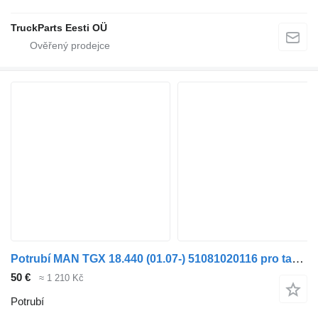
TruckParts Eesti OÜ
Potrubí MAN TGX 18.440 (01.07-) 51081020116 pro tahače MAN TGL, TGM, TGS, TGX (2005-2021)
50 €
≈ 1 210 Kč
Potrubí