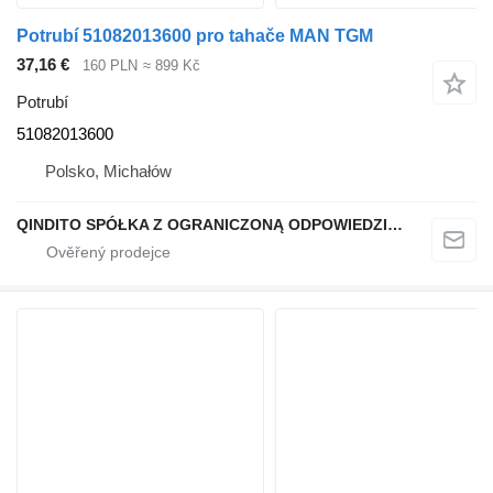
Potrubí 51082013600 pro tahače MAN TGM
37,16 €
160 PLN
≈ 899 Kč
Potrubí
51082013600
Polsko, Michałów
QINDITO SPÓŁKA Z OGRANICZONĄ ODPOWIEDZIALNOŚCIĄ