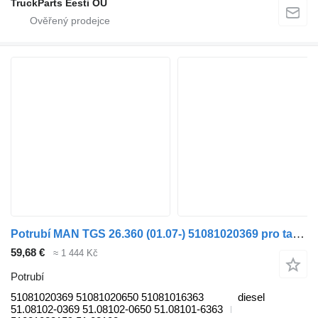
TruckParts Eesti OÜ
Potrubí MAN TGS 26.360 (01.07-) 51081020369 pro tahače MAN TGL, TGM, TGS, TGX (2005-2021)
59,68 €
≈ 1 444 Kč
Potrubí
51081020369 51081020650 51081016363
diesel
51.08102-0369 51.08102-0650 51.08101-6363