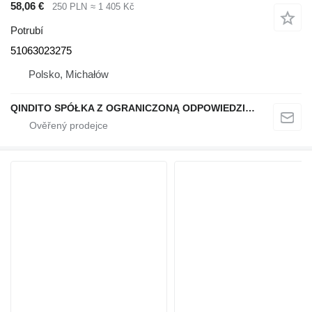
58,06 €
250 PLN
≈ 1 405 Kč
Potrubí
51063023275
Polsko, Michałów
QINDITO SPÓŁKA Z OGRANICZONĄ ODPOWIEDZIALNOŚCIĄ