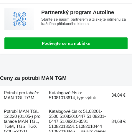
Partnerský program Autoline
Staňte se naším partnerem a získejte odměnu za
každého přilákaného klienta
Podívejte se na nabídku
Ceny za potrubí MAN TGM
Potrubí pro tahače
Katalogové číslo:
34,84 €
MAN TGL TGM
51081013614, typ: výfuk
Potrubí MAN TGL
Katalogové číslo: 51.08201-
12.220 (01.05-) pro
3590 51082010447 51.08201-
tahače MAN TGL,
0447 51.08201-3591
84,68 €
TGM, TGS, TGX
51082013591 51082010444
(2005-2021)
51082010446..., palivo: diesel