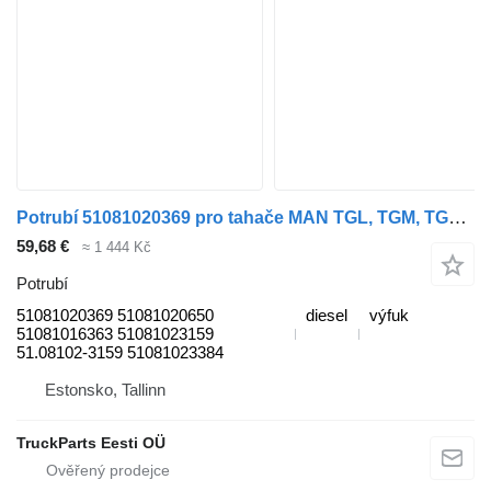
Potrubí 51081020369 pro tahače MAN TGL, TGM, TGS, TGX (2005-2021)
59,68 €
≈ 1 444 Kč
Potrubí
51081020369 51081020650
diesel
výfuk
51081016363 51081023159
51.08102-3159 51081023384
Estonsko, Tallinn
TruckParts Eesti OÜ