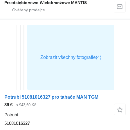
Przedsiębiorstwo Wielobranżowe MANTIS
Potrubí 51081016327 pro tahače MAN TGM
39 €
≈ 943,60 Kč
Potrubí
51081016327