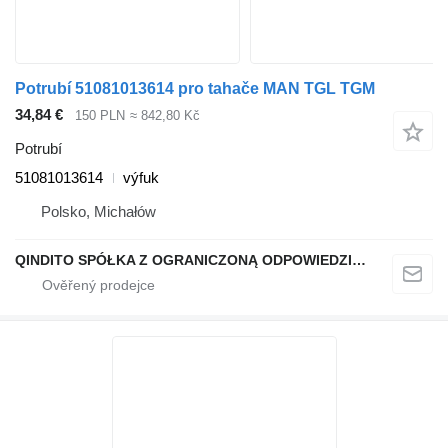
Potrubí 51081013614 pro tahače MAN TGL TGM
34,84 €
150 PLN
≈ 842,80 Kč
Potrubí
51081013614
výfuk
Polsko, Michałów
QINDITO SPÓŁKA Z OGRANICZONĄ ODPOWIEDZIALNOŚCIĄ