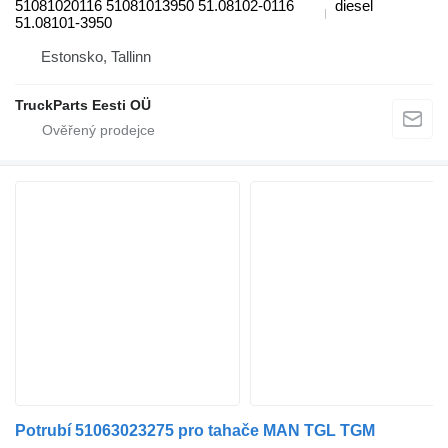
51081020116 51081013950 51.08102-0116
diesel
51.08101-3950
Estonsko, Tallinn
TruckParts Eesti OÜ
Potrubí 51063023275 pro tahače MAN TGL TGM