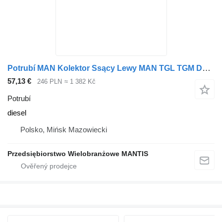
Potrubí MAN Kolektor Ssący Lewy MAN TGL TGM D0836 240 KM pro tahače
57,13 €
246 PLN
≈ 1 382 Kč
Potrubí
diesel
Polsko, Mińsk Mazowiecki
Przedsiębiorstwo Wielobranżowe MANTIS