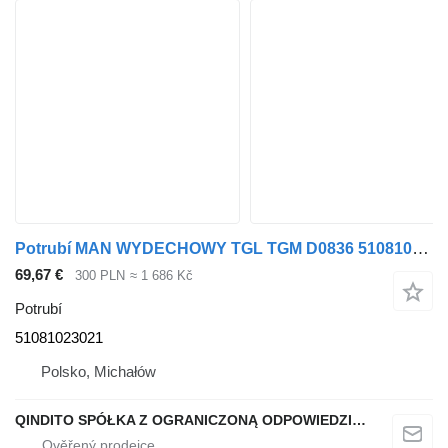
Potrubí MAN WYDECHOWY TGL TGM D0836 51081023021 pro tahače MAN TGL TGM
69,67 €
300 PLN
≈ 1 686 Kč
Potrubí
51081023021
Polsko, Michałów
QINDITO SPÓŁKA Z OGRANICZONĄ ODPOWIEDZIALNOŚCIĄ