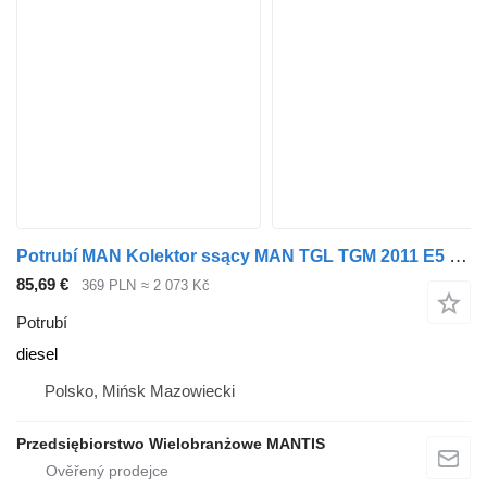
Potrubí MAN Kolektor ssący MAN TGL TGM 2011 E5 250/290 KM pro tahače
85,69 €
369 PLN
≈ 2 073 Kč
Potrubí
diesel
Polsko, Mińsk Mazowiecki
Przedsiębiorstwo Wielobranżowe MANTIS