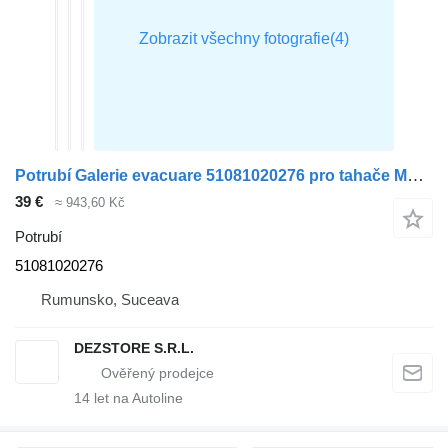
Potrubí Galerie evacuare 51081020276 pro tahače MAN TGM
39 €
≈ 943,60 Kč
Potrubí
51081020276
Rumunsko, Suceava
DEZSTORE S.R.L.
14
let na Autoline