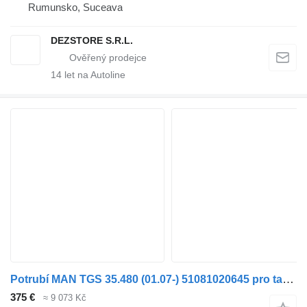
Rumunsko, Suceava
DEZSTORE S.R.L.
14
let na Autoline
Potrubí MAN TGS 35.480 (01.07-) 51081020645 pro tahače MAN TGL, TGM, TGS, TGX (2005-2021)
375 €
≈ 9 073 Kč