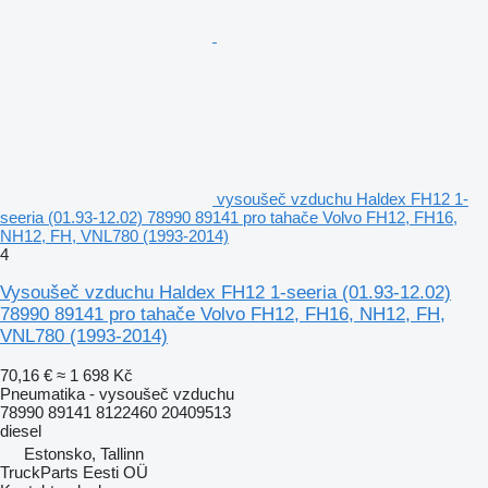
vysoušeč vzduchu Haldex FH12 1-
seeria (01.93-12.02) 78990 89141 pro tahače Volvo FH12, FH16,
NH12, FH, VNL780 (1993-2014)
4
Vysoušeč vzduchu Haldex FH12 1-seeria (01.93-12.02)
78990 89141 pro tahače Volvo FH12, FH16, NH12, FH,
VNL780 (1993-2014)
70,16 €
≈ 1 698 Kč
Pneumatika - vysoušeč vzduchu
78990 89141 8122460 20409513
diesel
Estonsko, Tallinn
TruckParts Eesti OÜ