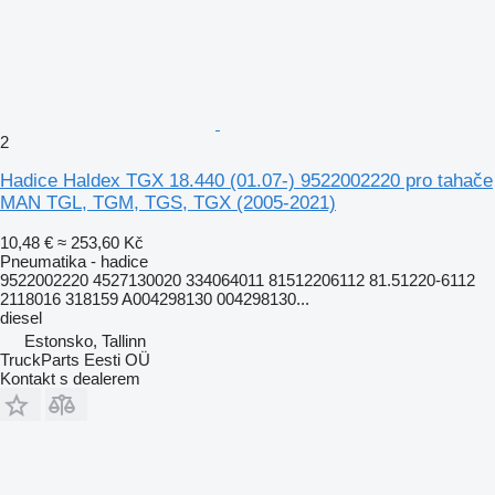
2
Hadice Haldex TGX 18.440 (01.07-) 9522002220 pro tahače
MAN TGL, TGM, TGS, TGX (2005-2021)
10,48 €
≈ 253,60 Kč
Pneumatika - hadice
9522002220 4527130020 334064011 81512206112 81.51220-6112
2118016 318159 A004298130 004298130...
diesel
Estonsko, Tallinn
TruckParts Eesti OÜ
Kontakt s dealerem