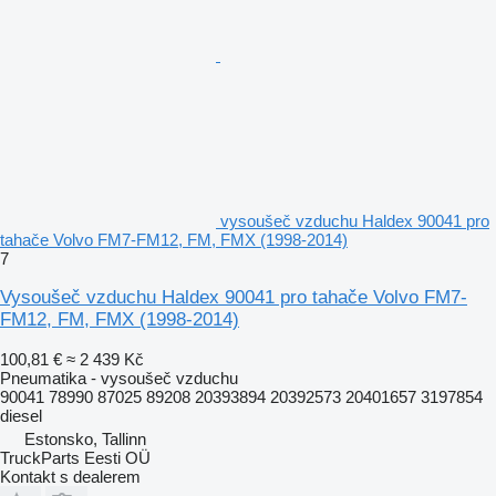
vysoušeč vzduchu Haldex 90041 pro
tahače Volvo FM7-FM12, FM, FMX (1998-2014)
7
Vysoušeč vzduchu Haldex 90041 pro tahače Volvo FM7-
FM12, FM, FMX (1998-2014)
100,81 €
≈ 2 439 Kč
Pneumatika - vysoušeč vzduchu
90041 78990 87025 89208 20393894 20392573 20401657 3197854
diesel
Estonsko, Tallinn
TruckParts Eesti OÜ
Kontakt s dealerem