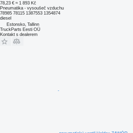
78,23 €
≈ 1 893 Kč
Pneumatika - vysoušeč vzduchu
78985 78115 1387553 1354874
diesel
Estonsko, Tallinn
TruckParts Eesti OÜ
Kontakt s dealerem