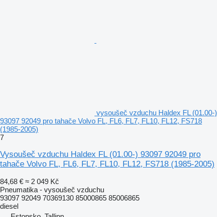
vysoušeč vzduchu Haldex FL (01.00-)
93097 92049 pro tahače Volvo FL, FL6, FL7, FL10, FL12, FS718
(1985-2005)
7
Vysoušeč vzduchu Haldex FL (01.00-) 93097 92049 pro
tahače Volvo FL, FL6, FL7, FL10, FL12, FS718 (1985-2005)
84,68 €
≈ 2 049 Kč
Pneumatika - vysoušeč vzduchu
93097 92049 70369130 85000865 85006865
diesel
Estonsko, Tallinn