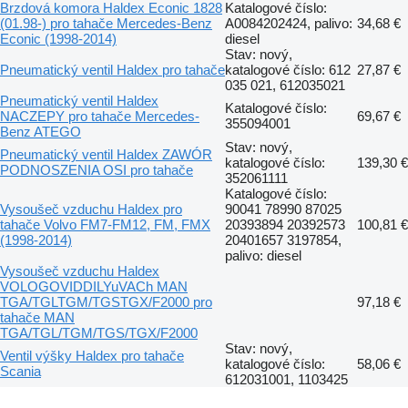
Brzdová komora Haldex Econic 1828
Katalogové číslo:
(01.98-) pro tahače Mercedes-Benz
A0084202424, palivo:
34,68 €
Econic (1998-2014)
diesel
Stav: nový,
Pneumatický ventil Haldex pro tahače
katalogové číslo: 612
27,87 €
035 021, 612035021
Pneumatický ventil Haldex
Katalogové číslo:
NACZEPY pro tahače Mercedes-
69,67 €
355094001
Benz ATEGO
Stav: nový,
Pneumatický ventil Haldex ZAWÓR
katalogové číslo:
139,30 €
PODNOSZENIA OSI pro tahače
352061111
Katalogové číslo:
Vysoušeč vzduchu Haldex pro
90041 78990 87025
tahače Volvo FM7-FM12, FM, FMX
20393894 20392573
100,81 €
(1998-2014)
20401657 3197854,
palivo: diesel
Vysoušeč vzduchu Haldex
VOLOGOVIDDILYuVACh MAN
TGA/TGLTGM/TGSTGX/F2000 pro
97,18 €
tahače MAN
TGA/TGL/TGM/TGS/TGX/F2000
Stav: nový,
Ventil výšky Haldex pro tahače
katalogové číslo:
58,06 €
Scania
612031001, 1103425