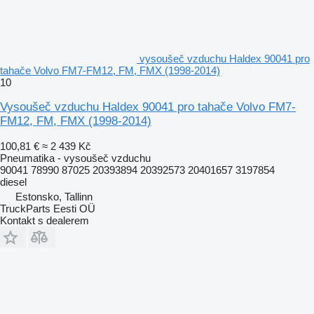
vysoušeč vzduchu Haldex 90041 pro
tahače Volvo FM7-FM12, FM, FMX (1998-2014)
10
Vysoušeč vzduchu Haldex 90041 pro tahače Volvo FM7-
FM12, FM, FMX (1998-2014)
100,81 €
≈ 2 439 Kč
Pneumatika - vysoušeč vzduchu
90041 78990 87025 20393894 20392573 20401657 3197854
diesel
Estonsko, Tallinn
TruckParts Eesti OÜ
Kontakt s dealerem