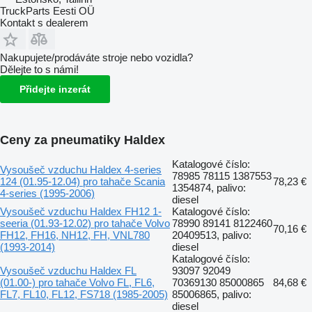
TruckParts Eesti OÜ
Kontakt s dealerem
Nakupujete/prodáváte stroje nebo vozidla?
Dělejte to s námi!
Přidejte inzerát
Ceny za pneumatiky Haldex
Katalogové číslo:
Vysoušeč vzduchu Haldex 4-series
78985 78115 1387553
124 (01.95-12.04) pro tahače Scania
78,23 €
1354874, palivo:
4-series (1995-2006)
diesel
Vysoušeč vzduchu Haldex FH12 1-
Katalogové číslo:
seeria (01.93-12.02) pro tahače Volvo
78990 89141 8122460
70,16 €
FH12, FH16, NH12, FH, VNL780
20409513, palivo:
(1993-2014)
diesel
Katalogové číslo:
Vysoušeč vzduchu Haldex FL
93097 92049
(01.00-) pro tahače Volvo FL, FL6,
70369130 85000865
84,68 €
FL7, FL10, FL12, FS718 (1985-2005)
85006865, palivo:
diesel