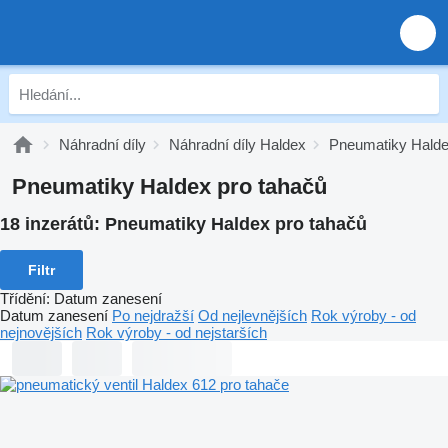
Náhradní díly
Náhradní díly Haldex
Pneumatiky Hald
Pneumatiky Haldex pro tahačů
18 inzerátů:
Pneumatiky Haldex pro tahačů
Filtr
Třídění
:
Datum zanesení
Datum zanesení
Po nejdražší
Od nejlevnějších
Rok výroby - od
nejnovějších
Rok výroby - od nejstarších