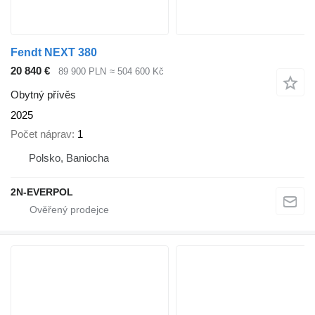
Fendt NEXT 380
20 840 €
89 900 PLN
≈ 504 600 Kč
Obytný přívěs
2025
Počet náprav
1
Polsko, Baniocha
2N-EVERPOL