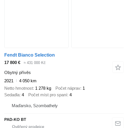
Fendt Bianco Selection
17 800 €
≈ 431 000 Kč
Obytný přívěs
2021
4 050 km
Netto hmotnost
1 278 kg
Počet náprav
1
Sedadla
4
Počet míst pro spaní
4
Maďarsko, Szombathely
PAD-KO BT