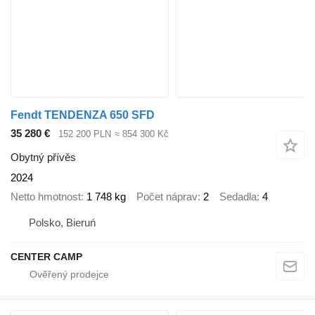
Fendt TENDENZA 650 SFD
35 280 €
152 200 PLN
≈ 854 300 Kč
Obytný přívěs
2024
Netto hmotnost
1 748 kg
Počet náprav
2
Sedadla
4
Polsko, Bieruń
CENTER CAMP