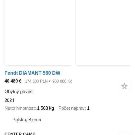
Fendt DIAMANT 560 DW
40 480 €
174 600 PLN
≈ 980 000 Kč
Obytný přívěs
2024
Netto hmotnost
1 583 kg
Počet náprav
1
Polsko, Bieruń
CENTER CAMP