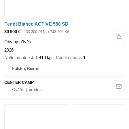
Fendt Bianco ACTIVE 550 SD
30 900 €
133 300 PLN
≈ 748 200 Kč
Obytný přívěs
2026
Netto hmotnost
1 410 kg
Počet náprav
1
Polsko, Bieruń
CENTER CAMP