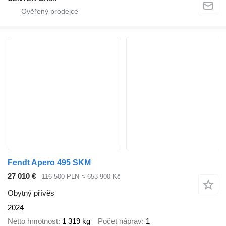
Fendt Apero 495 SKM
27 010 €
116 500 PLN
≈ 653 900 Kč
Obytný přívěs
2024
Netto hmotnost
1 319 kg
Počet náprav
1