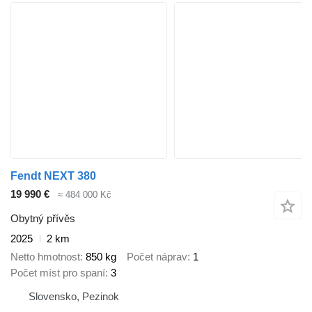
Fendt NEXT 380
19 990 €
≈ 484 000 Kč
Obytný přívěs
2025
2 km
Netto hmotnost
850 kg
Počet náprav
1
Počet míst pro spaní
3
Slovensko, Pezinok