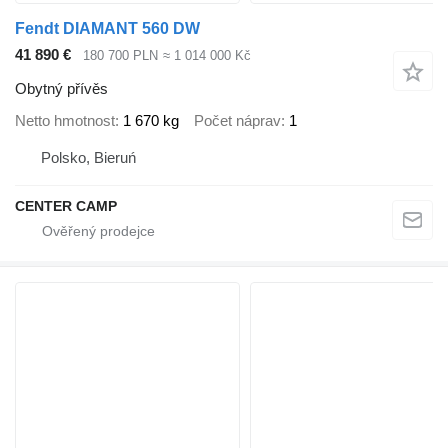
Fendt DIAMANT 560 DW
41 890 €
180 700 PLN
≈ 1 014 000 Kč
Obytný přívěs
Netto hmotnost
1 670 kg
Počet náprav
1
Polsko, Bieruń
CENTER CAMP