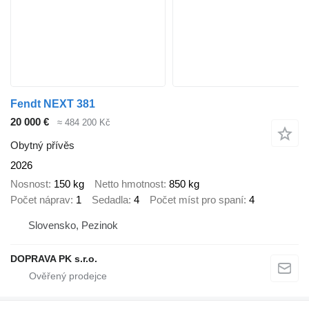
Fendt NEXT 381
20 000 €
≈ 484 200 Kč
Obytný přívěs
2026
Nosnost
150 kg
Netto hmotnost
850 kg
Počet náprav
1
Sedadla
4
Počet míst pro spaní
4
Slovensko, Pezinok
DOPRAVA PK s.r.o.