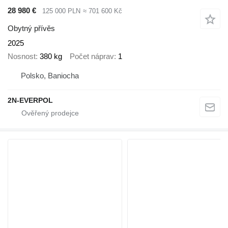
28 980 €
125 000 PLN
≈ 701 600 Kč
Obytný přívěs
2025
Nosnost
380 kg
Počet náprav
1
Polsko, Baniocha
2N-EVERPOL