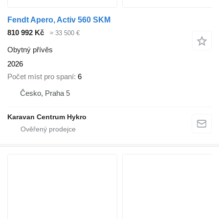
Fendt Apero, Activ 560 SKM
810 992 Kč
≈ 33 500 €
Obytný přívěs
2026
Počet míst pro spaní
6
Česko, Praha 5
Karavan Centrum Hykro