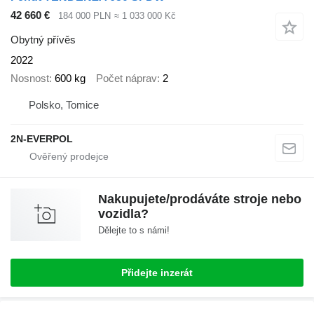
42 660 €
184 000 PLN
≈ 1 033 000 Kč
Obytný přívěs
2022
Nosnost
600 kg
Počet náprav
2
Polsko, Tomice
2N-EVERPOL
Nakupujete/prodáváte stroje nebo
vozidla?
Dělejte to s námi!
Přidejte inzerát