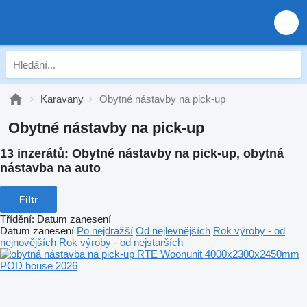
Karavany
Obytné nástavby na pick-up
Obytné nástavby na pick-up
13 inzerátů:
Obytné nástavby na pick-up, obytná
nástavba na auto
Filtr
Třídění
:
Datum zanesení
Datum zanesení
Po nejdražší
Od nejlevnějších
Rok výroby - od
nejnovějších
Rok výroby - od nejstarších