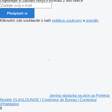
Objednejte si zasílání nových inzerátů z této sekce
Předplatit si
Kliknutím zde souhlasíte s naší
politikou soukromí
a
pravidly
.
obytná nástavba na pick-up Prefekta
Modèle GLASLOUNGE | Conteneur de Bureau | Conteneur
d'Habitation
8