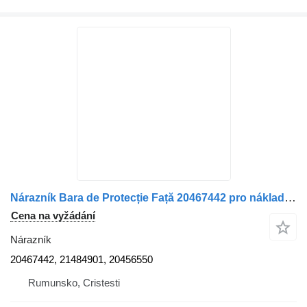
Nárazník Bara de Protecție Față 20467442 pro nákladní auta Volvo – Coduri
Cena na vyžádání
Nárazník
20467442, 21484901, 20456550
Rumunsko, Cristesti