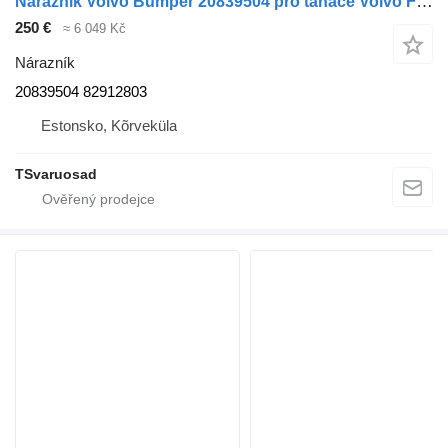
Nárazník Volvo Bumper 20839504 pro tahače Volvo FE-280
250 €
≈ 6 049 Kč
Nárazník
20839504 82912803
Estonsko, Kõrveküla
TSvaruosad