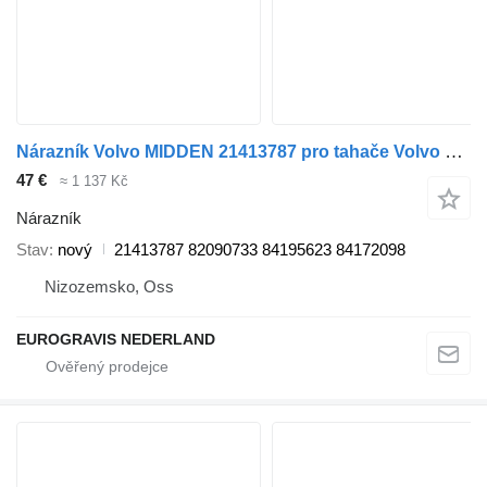
Nárazník Volvo MIDDEN 21413787 pro tahače Volvo FH4
47 €
≈ 1 137 Kč
Nárazník
Stav
nový
21413787 82090733 84195623 84172098
Nizozemsko, Oss
EUROGRAVIS NEDERLAND