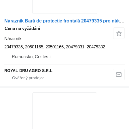
Nárazník Bară de protecție frontală 20479335 pro nákladní auta Volvo 20479335/20501165/20501166/20479331/20479332 second-hand
Cena na vyžádání
Nárazník
20479335, 20501165, 20501166, 20479331, 20479332
Rumunsko, Cristesti
ROYAL DRU AGRO S.R.L.