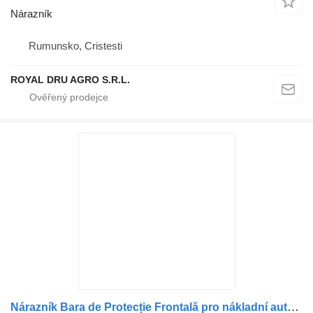
Nárazník
Rumunsko, Cristesti
ROYAL DRU AGRO S.R.L.
Nárazník Bara de Protecție Frontală pro nákladní auta Volvo – Coduri OEM: 1072160, 20402443, 8794384, 20402442