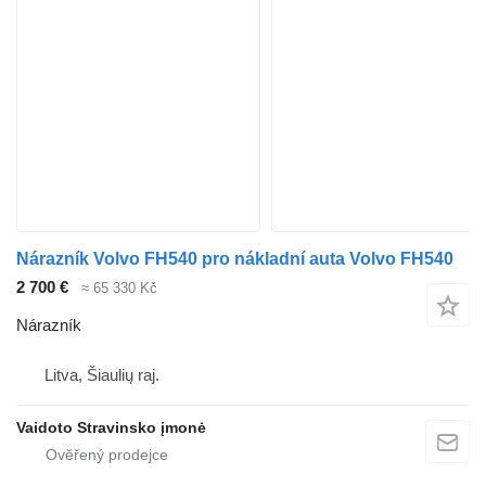
Nárazník Volvo FH540 pro nákladní auta Volvo FH540
2 700 €
≈ 65 330 Kč
Nárazník
Litva, Šiaulių raj.
Vaidoto Stravinsko įmonė