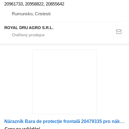
20961733, 20958822, 20855642
Rumunsko, Cristesti
ROYAL DRU AGRO S.R.L.
Nárazník Bara de protecție frontală 20479335 pro nákladní auta Volvo – Cod
Cena na vyžádání