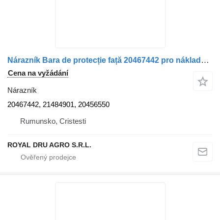
Nárazník Bara de protecție față 20467442 pro nákladní auta Volvo 20467442 / 21484901 / 20456550
Cena na vyžádání
Nárazník
20467442, 21484901, 20456550
Rumunsko, Cristesti
ROYAL DRU AGRO S.R.L.