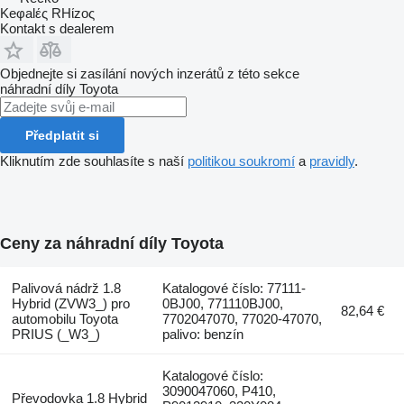
Keφalές RHίzoς
Kontakt s dealerem
Objednejte si zasílání nových inzerátů z této sekce
náhradní díly
Toyota
Předplatit si
Kliknutím zde souhlasíte s naší
politikou soukromí
a
pravidly
.
Ceny za náhradní díly Toyota
Palivová nádrž 1.8
Katalogové číslo: 77111-
Hybrid (ZVW3_) pro
0BJ00, 771110BJ00,
82,64 €
automobilu Toyota
7702047070, 77020-47070,
PRIUS (_W3_)
palivo: benzín
Katalogové číslo:
3090047060, P410,
Převodovka 1.8 Hybrid