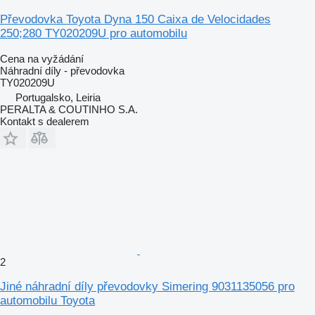
Převodovka Toyota Dyna 150 Caixa de Velocidades
250;280 TY020209U pro automobilu
Cena na vyžádání
Náhradní díly - převodovka
TY020209U
Portugalsko, Leiria
PERALTA & COUTINHO S.A.
Kontakt s dealerem
2
Jiné náhradní díly převodovky Simering 9031135056 pro
automobilu Toyota