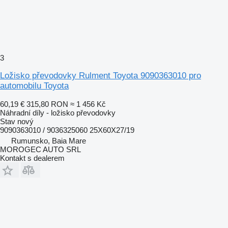
3
Ložisko převodovky Rulment Toyota 9090363010 pro
automobilu Toyota
60,19 €
315,80 RON
≈ 1 456 Kč
Náhradní díly - ložisko převodovky
Stav
nový
9090363010 / 9036325060 25X60X27/19
Rumunsko, Baia Mare
MOROGEC AUTO SRL
Kontakt s dealerem