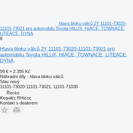
hlava bloku válců 2Y 11101-73020-
11101-73021 pro automobilu Toyota HILUX, HIACE, TOWNACE,
LITEACE, DYNA
8
Hlava bloku válců 2Y 11101-73020-11101-73021 pro
automobilu Toyota HILUX, HIACE, TOWNACE, LITEACE,
DYNA
99 €
≈ 2 395 Kč
Náhradní díly - hlava bloku válců
Stav
nový
11101-73020-11101-73021, 11101-71030
Řecko
Keφalές RHίzoς
Kontakt s dealerem