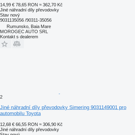
14,99 €
78,65 RON
≈ 362,70 Kč
Jiné náhradní díly převodovky
Stav
nový
9031135056 /90311-35056
Rumunsko, Baia Mare
MOROGEC AUTO SRL
Kontakt s dealerem
2
Jiné náhradní díly převodovky Simering 9031149001 pro
automobilu Toyota
12,68 €
66,55 RON
≈ 306,90 Kč
Jiné náhradní díly převodovky
Stav
nový