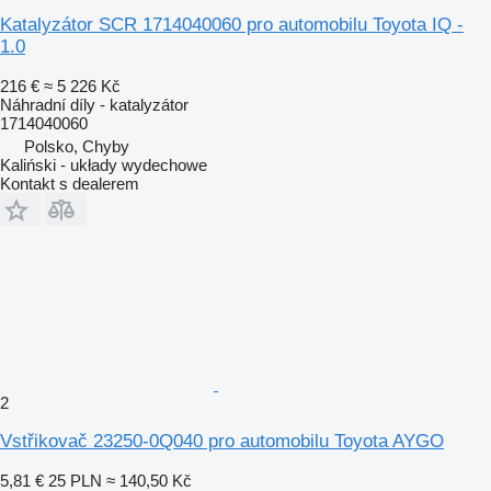
Katalyzátor SCR 1714040060 pro automobilu Toyota IQ -
1.0
216 €
≈ 5 226 Kč
Náhradní díly - katalyzátor
1714040060
Polsko, Chyby
Kaliński - układy wydechowe
Kontakt s dealerem
2
Vstřikovač 23250-0Q040 pro automobilu Toyota AYGO
5,81 €
25 PLN
≈ 140,50 Kč