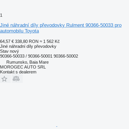
1
Jiné náhradní díly převodovky Rulment 90366-50033 pro
automobilu Toyota
64,57 €
338,80 RON
≈ 1 562 Kč
Jiné náhradní díly převodovky
Stav
nový
90366-50033 / 90366-50001 90366-50002
Rumunsko, Baia Mare
MOROGEC AUTO SRL
Kontakt s dealerem