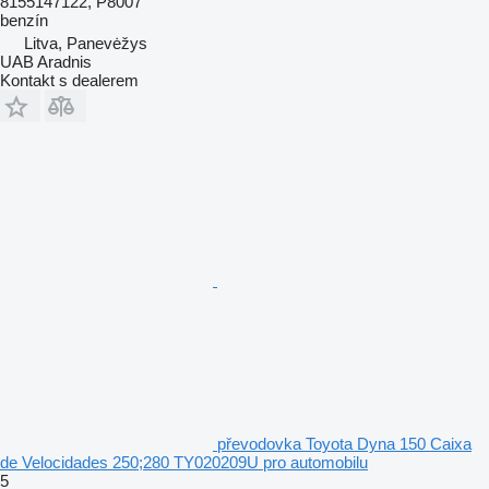
8155147122, P8007
benzín
Litva, Panevėžys
UAB Aradnis
Kontakt s dealerem
převodovka Toyota Dyna 150 Caixa
de Velocidades 250;280 TY020209U pro automobilu
5