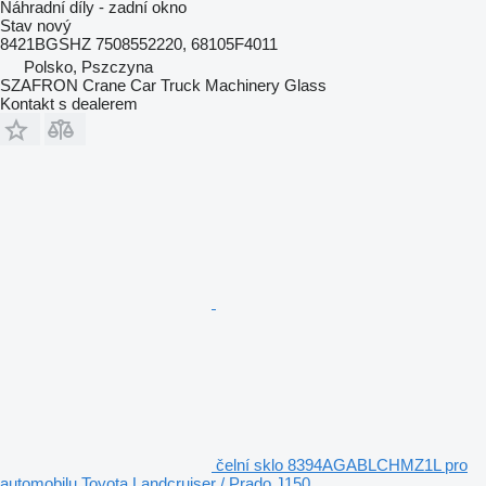
Náhradní díly - zadní okno
Stav
nový
8421BGSHZ 7508552220, 68105F4011
Polsko, Pszczyna
SZAFRON Crane Car Truck Machinery Glass
Kontakt s dealerem
čelní sklo 8394AGABLCHMZ1L pro
automobilu Toyota Landcruiser / Prado J150