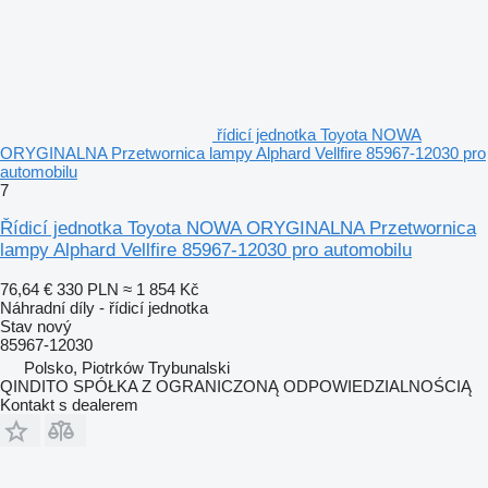
řídicí jednotka Toyota NOWA
ORYGINALNA Przetwornica lampy Alphard Vellfire 85967-12030 pro
automobilu
7
Řídicí jednotka Toyota NOWA ORYGINALNA Przetwornica
lampy Alphard Vellfire 85967-12030 pro automobilu
76,64 €
330 PLN
≈ 1 854 Kč
Náhradní díly - řídicí jednotka
Stav
nový
85967-12030
Polsko, Piotrków Trybunalski
QINDITO SPÓŁKA Z OGRANICZONĄ ODPOWIEDZIALNOŚCIĄ
Kontakt s dealerem