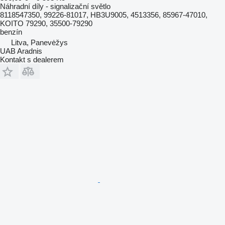
Náhradní díly - signalizační světlo
8118547350, 99226-81017, HB3U9005, 4513356, 85967-47010,
KOITO 79290, 35500-79290
benzín
Litva, Panevėžys
UAB Aradnis
Kontakt s dealerem