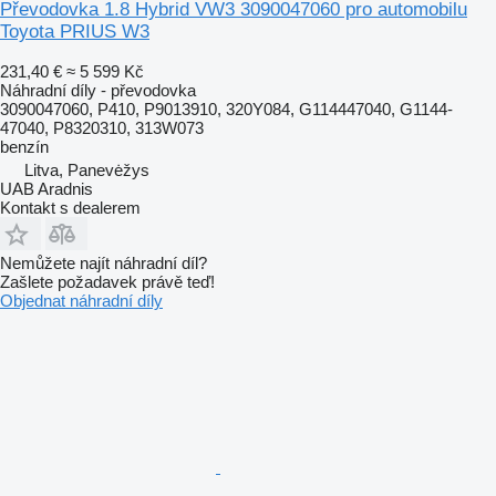
Převodovka 1.8 Hybrid VW3 3090047060 pro automobilu
Toyota PRIUS W3
231,40 €
≈ 5 599 Kč
Náhradní díly - převodovka
3090047060, P410, P9013910, 320Y084, G114447040, G1144-
47040, P8320310, 313W073
benzín
Litva, Panevėžys
UAB Aradnis
Kontakt s dealerem
Nemůžete najít náhradní díl?
Zašlete požadavek právě teď!
Objednat náhradní díly