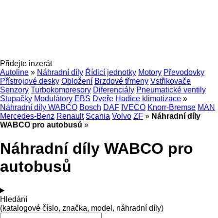
Přidejte inzerát
Autoline
»
Náhradní díly
Řídicí jednotky
Motory
Převodovky
Přístrojové desky
Obložení
Brzdové třmeny
Vstřikovače
Senzory
Turbokompresory
Diferenciály
Pneumatické ventily
Stupačky
Modulátory EBS
Dveře
Hadice klimatizace
»
Náhradní díly WABCO
Bosch
DAF
IVECO
Knorr-Bremse
MAN
Mercedes-Benz
Renault
Scania
Volvo
ZF
»
Náhradní díly
WABCO pro autobusů
»
Náhradní díly WABCO pro
autobusů
Hledání
(katalogové číslo, značka, model, náhradní díly)