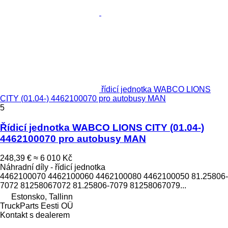
řídicí jednotka WABCO LIONS
CITY (01.04-) 4462100070 pro autobusy MAN
5
Řídicí jednotka WABCO LIONS CITY (01.04-)
4462100070 pro autobusy MAN
248,39 €
≈ 6 010 Kč
Náhradní díly - řídicí jednotka
4462100070 4462100060 4462100080 4462100050 81.25806-
7072 81258067072 81.25806-7079 81258067079...
Estonsko, Tallinn
TruckParts Eesti OÜ
Kontakt s dealerem