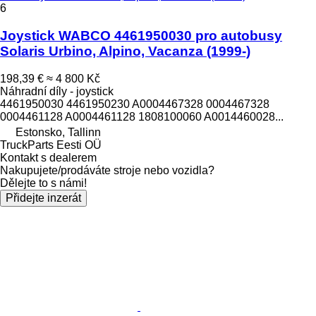
6
Joystick WABCO 4461950030 pro autobusy
Solaris Urbino, Alpino, Vacanza (1999-)
198,39 €
≈ 4 800 Kč
Náhradní díly - joystick
4461950030 4461950230 A0004467328 0004467328
0004461128 A0004461128 1808100060 A0014460028...
Estonsko, Tallinn
TruckParts Eesti OÜ
Kontakt s dealerem
Nakupujete/prodáváte stroje nebo vozidla?
Dělejte to s námi!
Přidejte inzerát