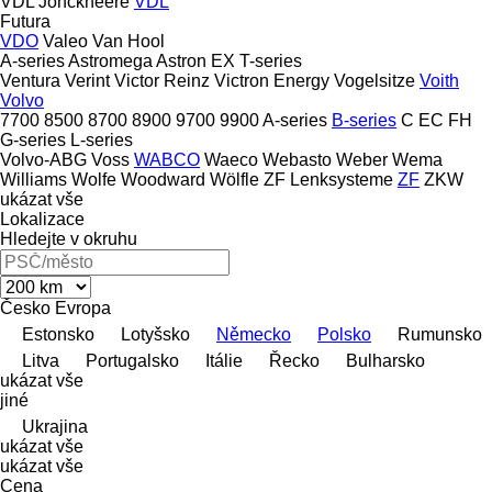
VDL Jonckheere
VDL
Futura
VDO
Valeo
Van Hool
A-series
Astromega
Astron
EX
T-series
Ventura
Verint
Victor Reinz
Victron Energy
Vogelsitze
Voith
Volvo
7700
8500
8700
8900
9700
9900
A-series
B-series
C
EC
FH
G-series
L-series
Volvo-ABG
Voss
WABCO
Waeco
Webasto
Weber
Wema
Williams
Wolfe
Woodward
Wölfle
ZF Lenksysteme
ZF
ZKW
ukázat vše
Lokalizace
Hledejte v okruhu
Česko
Evropa
Estonsko
Lotyšsko
Německo
Polsko
Rumunsko
Litva
Portugalsko
Itálie
Řecko
Bulharsko
ukázat vše
jiné
Ukrajina
ukázat vše
ukázat vše
Cena