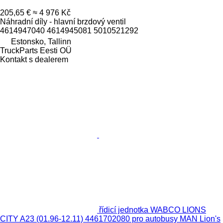
205,65 €
≈ 4 976 Kč
Náhradní díly - hlavní brzdový ventil
4614947040 4614945081 5010521292
Estonsko, Tallinn
TruckParts Eesti OÜ
Kontakt s dealerem
řídicí jednotka WABCO LIONS
CITY A23 (01.96-12.11) 4461702080 pro autobusy MAN Lion's