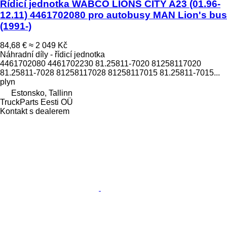
Řídicí jednotka WABCO LIONS CITY A23 (01.96-
12.11) 4461702080 pro autobusy MAN Lion's bus
(1991-)
84,68 €
≈ 2 049 Kč
Náhradní díly - řídicí jednotka
4461702080 4461702230 81.25811-7020 81258117020
81.25811-7028 81258117028 81258117015 81.25811-7015...
plyn
Estonsko, Tallinn
TruckParts Eesti OÜ
Kontakt s dealerem