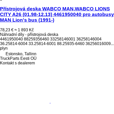
Přístrojová deska WABCO MAN,WABCO LIONS
CITY A26 (01.98-12.13) 4461950040 pro autobusy
MAN Lion's bus (1991-)
78,23 €
≈ 1 893 Kč
Náhradní díly - přístrojová deska
4461950040 88259356460 33258146001 36258146004
36.25814-6004 33.25814-6001 88.25935-6460 36256016009...
plyn
Estonsko, Tallinn
TruckParts Eesti OÜ
Kontakt s dealerem