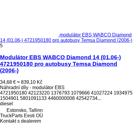
modulátor EBS WABCO Diamond
14 (01.06-) 4721950180 pro autobusy Temsa Diamond (2006-)
5
Modulátor EBS WABCO Diamond 14 (01.06-)
4721950180 pro autobusy Temsa Diamond
(2006-)
34,68 €
≈ 839,10 Kč
Náhradní díly - modulátor EBS
4721950180 42123220 1376793 1079666 41027224 1934975
1504901 5801091133 4460000008 42542734...
diesel
Estonsko, Tallinn
TruckParts Eesti OÜ
Kontakt s dealerem