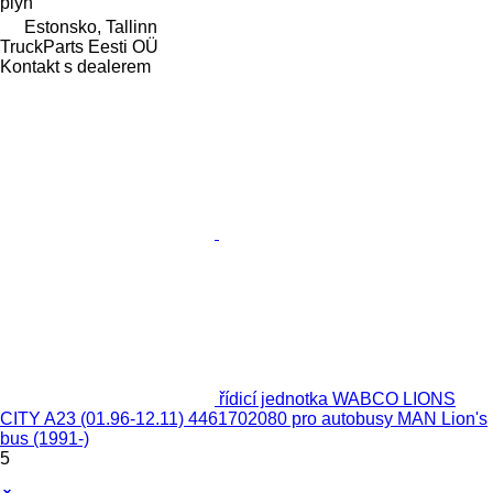
plyn
Estonsko, Tallinn
TruckParts Eesti OÜ
Kontakt s dealerem
řídicí jednotka WABCO LIONS
CITY A23 (01.96-12.11) 4461702080 pro autobusy MAN Lion's
bus (1991-)
5