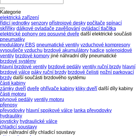
Kategorie
elektrická zařízení
řídicí jednotky
senzory
přístrojové desky
počítače
spínací
skříňky
dálkové ovladače zavěšování
ovládací tlačítka
elektrické pohony pro posuvné dveře
další elektrické součásti
pneumatiky
modulátory EBS
pneumatické ventily
vzduchové kompresory
vysoušeče vzduchu
brzdové akumulátory
hadice
solenoidové
ventily
brzdové komory
jiné náhradní díly pneumatické
brzdové systémy
hlavní brzdové ventily
brzdové pedály
ventily ruční brzdy
hlavní
brzdové válce
páky ruční brzdy
brzdové čelisti
nožní parkovací
brzdy
další součásti brzdového systému
části kabiny
zámky dveří
dveře
ohřívače kabiny
kliky dveří
další díly kabiny
části motoru
plynové pedály
ventily motoru
přenosy
převodovky
hlavní spojkové válce
lanka převodovky
hydrauliky
joysticky
hydraulické válce
chladicí soustavy
jiné náhradní díly chladicí soustavy