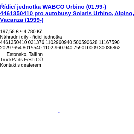
Řídicí jednotka WABCO Urbino (01.99-)
4461350410 pro autobusy Solaris Urbino, Alpino,
Vacanza (1999-)
197,58 €
≈ 4 780 Kč
Náhradní díly - řídicí jednotka
4461350410 031376 1102960940 500590628 11167590
20297654 8015540 1102-960-940 759010009 30036862
Estonsko, Tallinn
TruckParts Eesti OÜ
Kontakt s dealerem