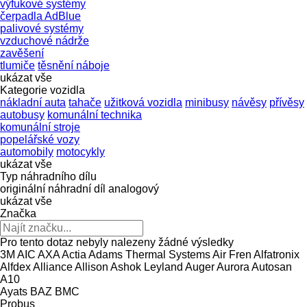
výfukové systémy
čerpadla AdBlue
palivové systémy
vzduchové nádrže
zavěšení
tlumiče
těsnění náboje
ukázat vše
Kategorie vozidla
nákladní auta
tahače
užitková vozidla
minibusy
návěsy
přívěsy
autobusy
komunální technika
komunální stroje
popelářské vozy
automobily
motocykly
ukázat vše
Typ náhradního dílu
originální náhradní díl
analogový
ukázat vše
Značka
Pro tento dotaz nebyly nalezeny žádné výsledky
3M
AIC
AXA
Actia
Adams Thermal Systems
Air Fren
Alfatronix
Alfdex
Alliance
Allison
Ashok Leyland
Auger
Aurora
Autosan
A10
Ayats
BAZ
BMC
Probus