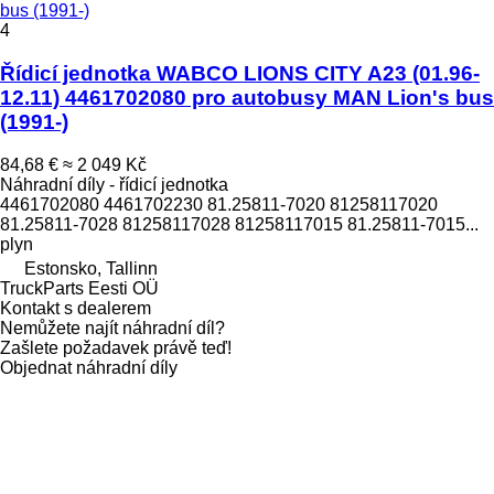
bus (1991-)
4
Řídicí jednotka WABCO LIONS CITY A23 (01.96-
12.11) 4461702080 pro autobusy MAN Lion's bus
(1991-)
84,68 €
≈ 2 049 Kč
Náhradní díly - řídicí jednotka
4461702080 4461702230 81.25811-7020 81258117020
81.25811-7028 81258117028 81258117015 81.25811-7015...
plyn
Estonsko, Tallinn
TruckParts Eesti OÜ
Kontakt s dealerem
Nemůžete najít náhradní díl?
Zašlete požadavek právě teď!
Objednat náhradní díly