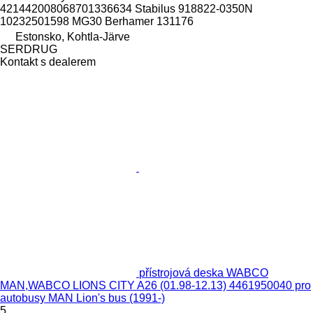
421442008068701336634 Stabilus 918822-0350N
10232501598 MG30 Berhamer 131176
Estonsko, Kohtla-Järve
SERDRUG
Kontakt s dealerem
přístrojová deska WABCO
MAN,WABCO LIONS CITY A26 (01.98-12.13) 4461950040 pro
autobusy MAN Lion's bus (1991-)
5