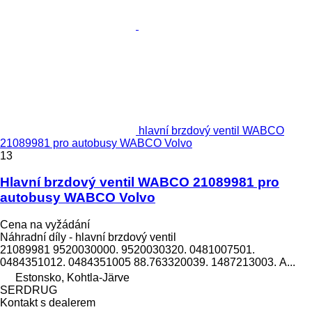
hlavní brzdový ventil WABCO
21089981 pro autobusy WABCO Volvo
13
Hlavní brzdový ventil WABCO 21089981 pro
autobusy WABCO Volvo
Cena na vyžádání
Náhradní díly - hlavní brzdový ventil
21089981 9520030000. 9520030320. 0481007501.
0484351012. 0484351005 88.763320039. 1487213003. А...
Estonsko, Kohtla-Järve
SERDRUG
Kontakt s dealerem