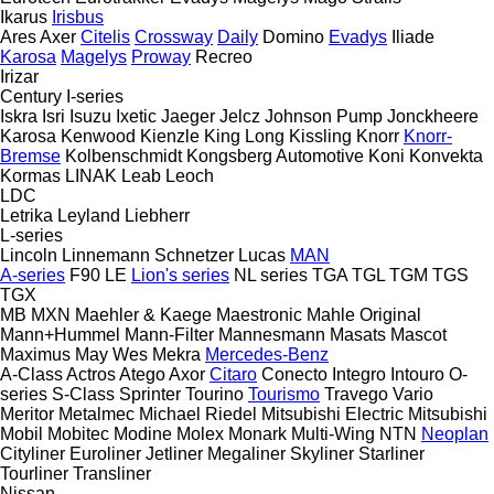
Ikarus
Irisbus
Ares
Axer
Citelis
Crossway
Daily
Domino
Evadys
Iliade
Karosa
Magelys
Proway
Recreo
Irizar
Century
I-series
Iskra
Isri
Isuzu
Ixetic
Jaeger
Jelcz
Johnson Pump
Jonckheere
Karosa
Kenwood
Kienzle
King Long
Kissling
Knorr
Knorr-
Bremse
Kolbenschmidt
Kongsberg Automotive
Koni
Konvekta
Kormas
LINAK
Leab
Leoch
LDC
Letrika
Leyland
Liebherr
L-series
Lincoln
Linnemann Schnetzer
Lucas
MAN
A-series
F90
LE
Lion's series
NL series
TGA
TGL
TGM
TGS
TGX
MB
MXN
Maehler & Kaege
Maestronic
Mahle Original
Mann+Hummel
Mann-Filter
Mannesmann
Masats
Mascot
Maximus
May Wes
Mekra
Mercedes-Benz
A-Class
Actros
Atego
Axor
Citaro
Conecto
Integro
Intouro
O-
series
S-Class
Sprinter
Tourino
Tourismo
Travego
Vario
Meritor
Metalmec
Michael Riedel
Mitsubishi Electric
Mitsubishi
Mobil
Mobitec
Modine
Molex
Monark
Multi-Wing
NTN
Neoplan
Cityliner
Euroliner
Jetliner
Megaliner
Skyliner
Starliner
Tourliner
Transliner
Nissan