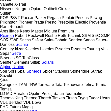
Vanette
X-Trail
Nissens
Norgren
Optare
Optibelt
Otokar
Sultan
POS
PSVT
Paccar
Parker
Pegaso
Pentair
Perkins
Pewag
Pilkington
Pioneer
Praga
Presto
Prestolite Electric
Proventia
Ram
Renault
Ares
Iliade
Kerax
Master
Midlum
Premium
Rexroth
Robert
Rockwell
Rosho
Roth-Technik
SBM
SEC
SMP
SOR
SWF
Sachs
Safkar
Saint-Gobain
Sanden
Sanos
Sauer-
Danfoss
Scania
Century
Irizar
K-series
L-series
P-series
R-series
Touring
Vest
Separ
Setra
S-series
SG
TopClass
Seuffer
Siemens
Sittab
Solaris
Alpino
Urbino
Sorl
Sors
Spal
Spheros
Spicer
Stabilus
Stoneridge
Sutrak
Suzuki
SX4
Swagelok
TAM
TRW
Tamware
Tata
Teknoware
Telma
Temic
Temsa
LD
MD
Maraton
Opalin
Prestij
Safari
Tourmalin
Thermo King
Thermo
Thoreb
Timken
Tirsan
Trygg
Tudor
Ursus
VDL Berkhof
VDL Bova
FHD
Futura
Magiq