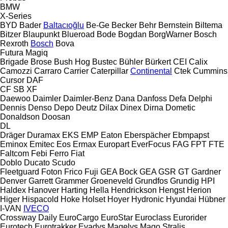
BMW
X-Series
BYD
Bader
Baltacıoğlu
Be-Ge
Becker
Behr
Bernstein
Biltema
Bitzer
Blaupunkt
Blueroad
Bode
Bogdan
BorgWarner
Bosch
Rexroth
Bosch
Bova
Futura
Magiq
Brigade
Brose
Bush Hog
Bustec
Bühler
Bürkert
CEI
Calix
Camozzi
Carraro
Carrier
Caterpillar
Continental
Ctek
Cummins
Cursor
DAF
CF
SB
XF
Daewoo
Daimler
Daimler-Benz
Dana
Danfoss
Defa
Delphi
Dennis
Denso
Depo
Deutz
Dilax
Dinex
Dirna
Dometic
Donaldson
Doosan
DL
Dräger
Duramax
EKS
EMP
Eaton
Eberspächer
Ebmpapst
Eminox
Emitec
Eos
Ermax
Europart
EverFocus
FAG
FPT
FTE
Faltcom
Febi
Ferro
Fiat
Doblo
Ducato
Scudo
Fleetguard
Foton
Frico
Fuji
GEA Bock
GEA
GSR
GT
Gardner
Denver
Garrett
Grammer
Groeneveld
Grundfos
Grundig
HPI
Haldex
Hanover
Harting
Hella
Hendrickson
Hengst
Herion
Higer
Hispacold
Hoke
Holset
Hoyer
Hydronic
Hyundai
Hübner
I-VAN
IVECO
Crossway
Daily
EuroCargo
EuroStar
Euroclass
Eurorider
Eurotech
Eurotrakker
Evadys
Magelys
Mago
Stralis