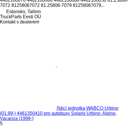
4462100070 4462100060 4462100080 4462100050 81.25806-
7072 81258067072 81.25806-7079 81258067079...
Estonsko, Tallinn
TruckParts Eesti OÜ
Kontakt s dealerem
řídicí jednotka WABCO Urbino
(01.99-) 4461350410 pro autobusy Solaris Urbino, Alpino,
Vacanza (1999-)
5