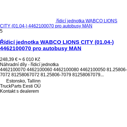
řídicí jednotka WABCO LIONS
CITY (01.04-) 4462100070 pro autobusy MAN
5
Řídicí jednotka WABCO LIONS CITY (01.04-)
4462100070 pro autobusy MAN
248,39 €
≈ 6 010 Kč
Náhradní díly - řídicí jednotka
4462100070 4462100060 4462100080 4462100050 81.25806-
7072 81258067072 81.25806-7079 81258067079...
Estonsko, Tallinn
TruckParts Eesti OÜ
Kontakt s dealerem