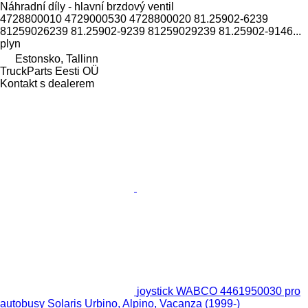
Náhradní díly - hlavní brzdový ventil
4728800010 4729000530 4728800020 81.25902-6239
81259026239 81.25902-9239 81259029239 81.25902-9146...
plyn
Estonsko, Tallinn
TruckParts Eesti OÜ
Kontakt s dealerem
joystick WABCO 4461950030 pro
autobusy Solaris Urbino, Alpino, Vacanza (1999-)