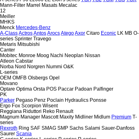
Mann-Filter
Marrel
Masats
Mecalac
12
Meiller
MHKS
Menck
Mercedes-Benz
A-Class
Actros
Antos
Arocs
Atego
Axor
Citaro
Econic
LK
MB
O-
series
Sprinter
Travego
Metaris
Mitsubishi
Canter
Mobitec
Monroe
Moog
Nachi
Neoplan
Nissan
Atleon
Cabstar
Norba
Nord
Norgren
Nummi
O&K
L-series
OEM
OMFB
Olsbergs
Opel
Movano
Optare
Optima
Orsta
POS
Paccar
Padoan
Palfinger
PK
Parker
Pegaso
Penz
Poclain Hydraulics
Ponsse
Ergo
Fox
Scorpion
Wisent
Reggiana Riduttori
Reko
Renault
Magnum
Manager
Mascott
Maxity
Midliner
Midlum
Premium
T-
series
Rexroth
Ring
SAF
SMAG
SMP
Sachs
Salami
Sauer-Danfoss
Saurer
Scania