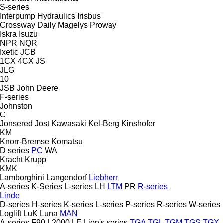
S-series
Interpump Hydraulics
Irisbus
Crossway
Daily
Magelys
Proway
Iskra
Isuzu
NPR
NQR
Ixetic
JCB
1CX
4CX
JS
JLG
10
JSB
John Deere
F-series
Johnston
C
Jonsered
Jost
Kawasaki
Kel-Berg
Kinshofer
KM
Knorr-Bremse
Komatsu
D series
PC
WA
Kracht
Krupp
KMK
Lamborghini
Langendorf
Liebherr
A-series
K-Series
L-series
LH
LTM
PR
R-series
Linde
D-series
H-series
K-series
L-series
P-series
R-series
W-series
Loglift
LuK
Luna
MAN
A-series
F90
L2000
LE
Lion's series
TGA
TGL
TGM
TGS
TGX