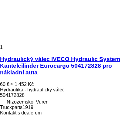
1
Hydraulický válec IVECO Hydraulic System
Kantelcilinder Eurocargo 504172828 pro
nákladní auta
60 €
≈ 1 452 Kč
Hydraulika - hydraulický válec
504172828
Nizozemsko, Vuren
Truckparts1919
Kontakt s dealerem