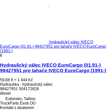
hydraulický válec IVECO
EuroCargo (01.91-) 98427951 pro tahače IVECO EuroCargo
(1991-)
6
Hydraulický válec IVECO EuroCargo (01.91-)
98427951 pro tahače IVECO EuroCargo (1991-)
59,68 €
≈ 1 444 Kč
Hydraulika - hydraulický válec
98427951 504172828
diesel
Estonsko, Tallinn
TruckParts Eesti OÜ
Kontakt s dealerem