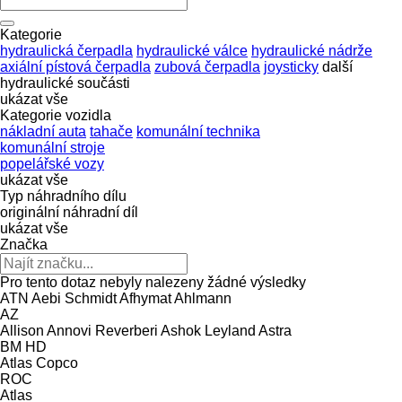
Kategorie
hydraulická čerpadla
hydraulické válce
hydraulické nádrže
axiální pístová čerpadla
zubová čerpadla
joysticky
další
hydraulické součásti
ukázat vše
Kategorie vozidla
nákladní auta
tahače
komunální technika
komunální stroje
popelářské vozy
ukázat vše
Typ náhradního dílu
originální náhradní díl
ukázat vše
Značka
Pro tento dotaz nebyly nalezeny žádné výsledky
ATN
Aebi Schmidt
Afhymat
Ahlmann
AZ
Allison
Annovi Reverberi
Ashok Leyland
Astra
BM
HD
Atlas Copco
ROC
Atlas