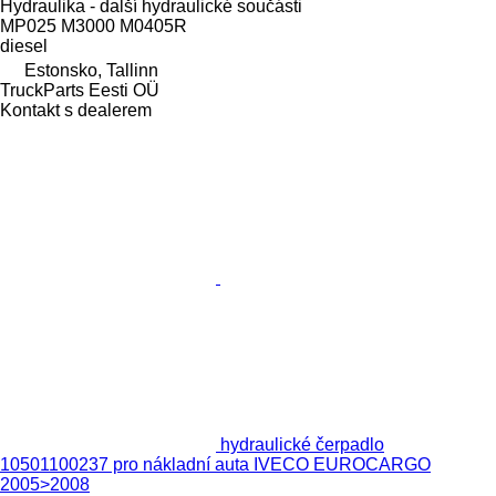
Hydraulika - další hydraulické součásti
MP025 M3000 M0405R
diesel
Estonsko, Tallinn
TruckParts Eesti OÜ
Kontakt s dealerem
hydraulické čerpadlo
10501100237 pro nákladní auta IVECO EUROCARGO
2005>2008