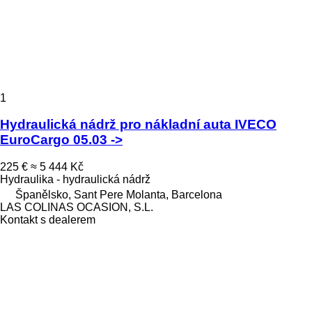
1
Hydraulická nádrž pro nákladní auta IVECO
EuroCargo 05.03 ->
225 €
≈ 5 444 Kč
Hydraulika - hydraulická nádrž
Španělsko, Sant Pere Molanta, Barcelona
LAS COLINAS OCASION, S.L.
Kontakt s dealerem