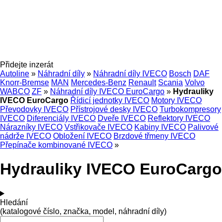
Přidejte inzerát
Autoline
»
Náhradní díly
»
Náhradní díly IVECO
Bosch
DAF
Knorr-Bremse
MAN
Mercedes-Benz
Renault
Scania
Volvo
WABCO
ZF
»
Náhradní díly IVECO EuroCargo
»
Hydrauliky
IVECO EuroCargo
Řídicí jednotky IVECO
Motory IVECO
Převodovky IVECO
Přístrojové desky IVECO
Turbokompresory
IVECO
Diferenciály IVECO
Dveře IVECO
Reflektory IVECO
Nárazníky IVECO
Vstřikovače IVECO
Kabiny IVECO
Palivové
nádrže IVECO
Obložení IVECO
Brzdové třmeny IVECO
Přepínače kombinované IVECO
»
Hydrauliky IVECO EuroCargo
Hledání
(katalogové číslo, značka, model, náhradní díly)