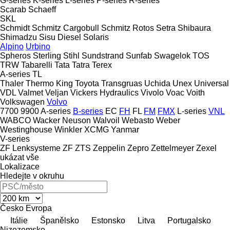
G-series
K-series
L-series
P-series
R-series
Scarab
Schaeff
SKL
Schmidt
Schmitz Cargobull
Schmitz Rotos
Setra
Shibaura
Shimadzu
Sisu Diesel
Solaris
Alpino
Urbino
Spheros
Sterling
Stihl
Sundstrand
Sunfab
Swagelok
TOS
TRW
Tabarelli
Tata
Tatra
Terex
A-series
TL
Thaler
Thermo King
Toyota
Transgruas
Uchida
Unex
Universal
VDL
Valmet
Veljan
Vickers Hydraulics
Vivolo
Voac
Voith
Volkswagen
Volvo
7700
9900
A-series
B-series
EC
FH
FL
FM
FMX
L-series
VNL
WABCO
Wacker Neuson
Walvoil
Webasto
Weber
Westinghouse
Winkler
XCMG
Yanmar
V-series
ZF Lenksysteme
ZF
ZTS
Zeppelin
Zepro
Zettelmeyer
Zexel
ukázat vše
Lokalizace
Hledejte v okruhu
Česko
Evropa
Itálie
Španělsko
Estonsko
Litva
Portugalsko
Nizozemsko