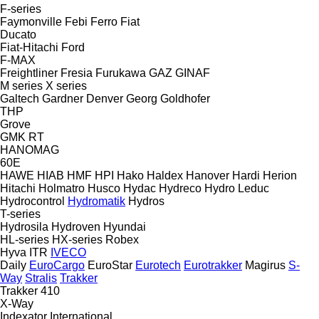
F-series
Faymonville
Febi
Ferro
Fiat
Ducato
Fiat-Hitachi
Ford
F-MAX
Freightliner
Fresia
Furukawa
GAZ
GINAF
M series
X series
Galtech
Gardner Denver
Georg
Goldhofer
THP
Grove
GMK
RT
HANOMAG
60E
HAWE
HIAB
HMF
HPI
Hako
Haldex
Hanover
Hardi
Herion
Hitachi
Holmatro
Husco
Hydac
Hydreco
Hydro Leduc
Hydrocontrol
Hydromatik
Hydros
T-series
Hydrosila
Hydroven
Hyundai
HL-series
HX-series
Robex
Hyva
ITR
IVECO
Daily
EuroCargo
EuroStar
Eurotech
Eurotrakker
Magirus
S-
Way
Stralis
Trakker
Trakker 410
X-Way
Indexator
International