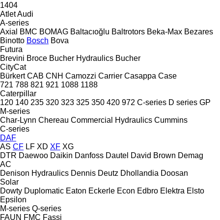
1404
Atlet
Audi
A-series
Axial
BMC
BOMAG
Baltacıoğlu
Baltrotors
Beka-Max
Bezares
Binotto
Bosch
Bova
Futura
Brevini
Broce
Bucher Hydraulics
Bucher
CityCat
Bürkert
CAB
CNH
Camozzi
Carrier
Casappa
Case
721
788
821
921
1088
1188
Caterpillar
120
140
235
320
323
325
350
420
972
C-series
D series
GP
M-series
Char-Lynn
Chereau
Commercial Hydraulics
Cummins
C-series
DAF
AS
CF
LF
XD
XF
XG
DTR
Daewoo
Daikin
Danfoss
Dautel
David Brown
Demag
AC
Denison Hydraulics
Dennis
Deutz
Dhollandia
Doosan
Solar
Dowty
Duplomatic
Eaton
Eckerle
Econ
Edbro
Elektra
Elsto
Epsilon
M-series
Q-series
FAUN
FMC
Fassi