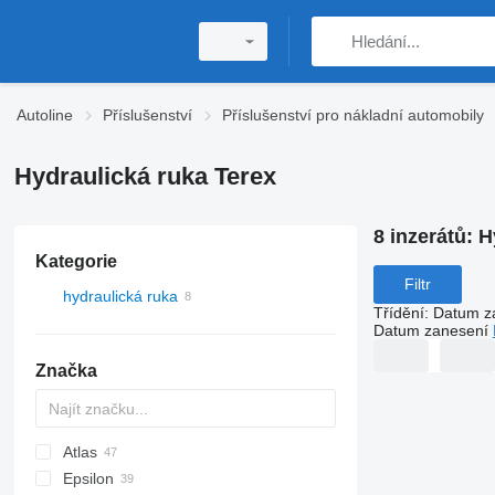
Autoline
Příslušenství
Příslušenství pro nákladní automobily
Hydraulická ruka Terex
8 inzerátů:
H
Kategorie
Filtr
hydraulická ruka
Třídění
:
Datum z
Datum zanesení
Značka
Atlas
A-Series
Epsilon
W series
35