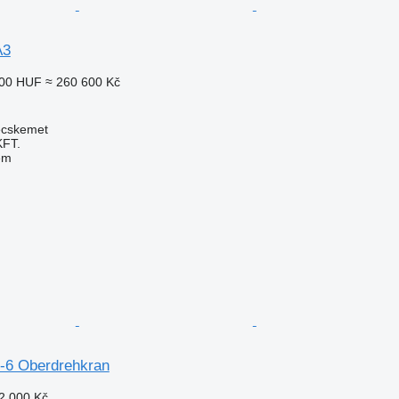
A3
000 HUF
≈ 260 600 Kč
ecskemet
FT.
em
-6 Oberdrehkran
2 000 Kč