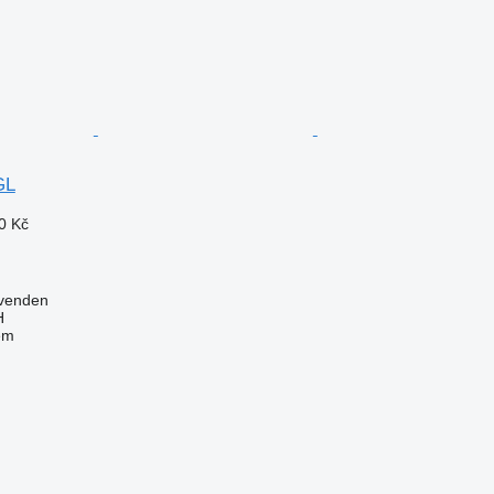
GL
0 Kč
venden
H
em