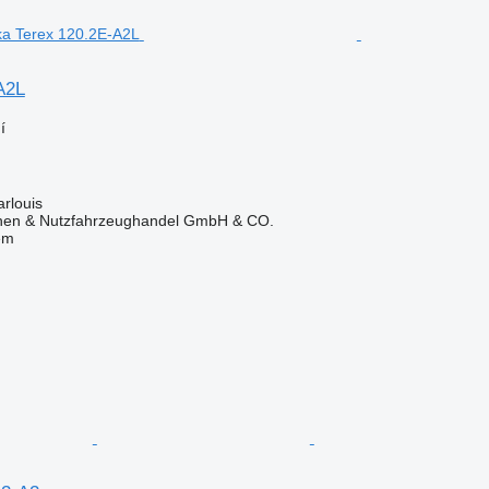
A2L
í
g
rlouis
nen & Nutzfahrzeughandel GmbH & CO.
em