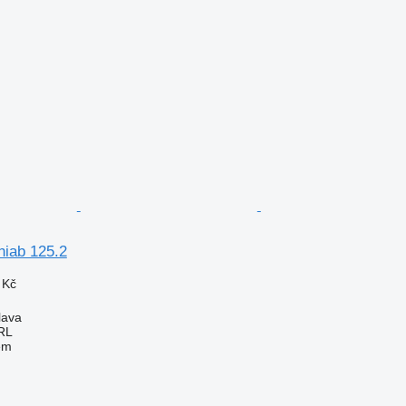
hiab 125.2
 Kč
lava
RL
em