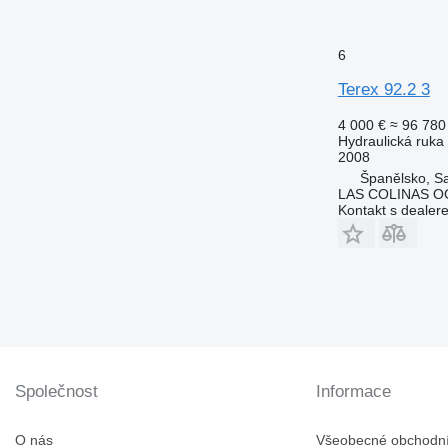
6
Terex 92.2 3
4 000 €
≈ 96 780
Hydraulická ruka
2008
Španělsko, Sa
LAS COLINAS OC
Kontakt s dealer
Společnost
Informace
O nás
Všeobecné obchodn