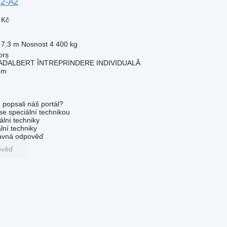
.2-A2
 Kč
7,3 m
Nosnost
4 400 kg
orș
ADALBERT ÎNTREPRINDERE INDIVIDUALĂ
em
 popsali náš portál?
 se speciální technikou
ální techniky
lní techniky
rávná odpověď
ověď