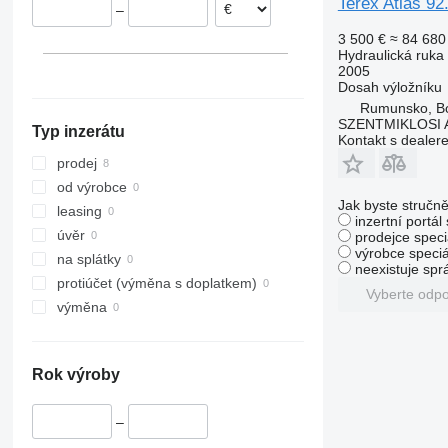
Terex Atlas 92
–
3 500 €
≈ 84 680
Hydraulická ruka
2005
Dosah výložníku
Rumunsko, B
SZENTMIKLOSI 
Typ inzerátu
Kontakt s dealer
prodej
od výrobce
Jak byste stručně
leasing
inzertní portál
úvěr
prodejce speci
výrobce speciá
na splátky
neexistuje sp
protiúčet (výměna s doplatkem)
Vyberte odp
výměna
Rok výroby
–