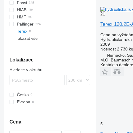
Fassi
140
M-series
HIAB
Q-series
F-series
300-series
21
HMF
500-series
R-series
Terex 120.2E-
Palfinger
700-series
X-HiDuo
340
Eurotech
920
PC
F90
Atego
Terex
X-HiPro
1220
Trakker
KM
TGL
PK
Manager
SCC
630
SCS
Cena na vyžádán
ukázat vše
XS
1823
A-series
QY
Hydraulická ruka
2009
2120
Nosnost
2 730 k
2220
Německo, Saa
Lokalizace
2420
M.O. Baumaschi
Kontakt s dealer
2620
Hledejte v okruhu
Česko
Evropa
Německo
Rumunsko
Cena
Španělsko
5
Maďarsko