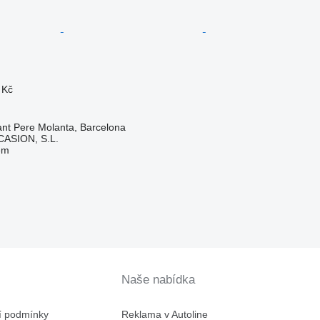
 Kč
nt Pere Molanta, Barcelona
ASION, S.L.
em
Naše nabídka
í podmínky
Reklama v Autoline