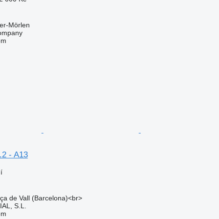
er-Mörlen
ompany
em
.2 - A13
í
iça de Vall (Barcelona)<br>
L, S.L.
em