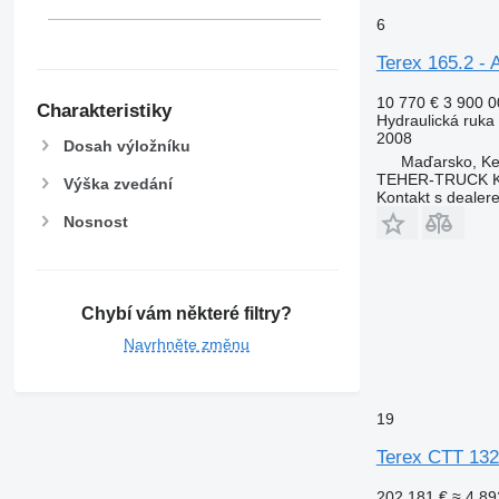
6
Terex 165.2 - 
10 770 €
3 900 
Charakteristiky
Hydraulická ruka
2008
Dosah výložníku
Maďarsko, K
TEHER-TRUCK K
Výška zvedání
Kontakt s dealer
Nosnost
Chybí vám některé filtry?
Navrhněte změnu
19
Terex CTT 132
202 181 €
≈ 4 89