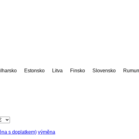
lharsko
Estonsko
Litva
Finsko
Slovensko
Rumun
měna s doplatkem)
výměna