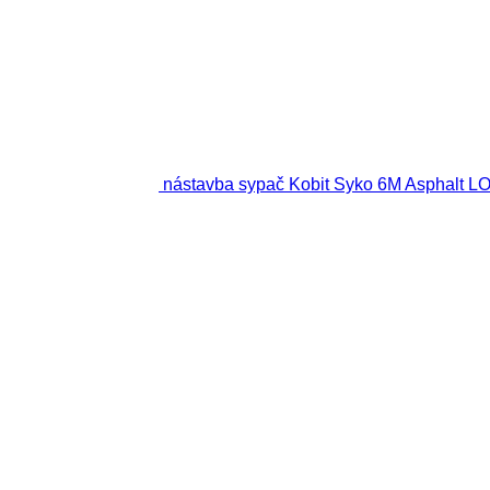
nástavba sypač Kobit Syko 6M Asphalt 