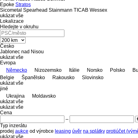
Epoke
Stratos
Sicometal
Spearhead
Stainmann
TICAB
Wessex
ukázat vše
Lokalizace
Hledejte v okruhu
Česko
Jablonec nad Nisou
ukázat vše
Evropa
Německo
Nizozemsko
Itálie
Norsko
Polsko
Bu
Belgie
Španělsko
Rakousko
Slovinsko
ukázat vše
jiné
Ukrajina
Moldavsko
ukázat vše
ukázat vše
Cena
–
Typ inzerátu
prodej
aukce
od výrobce
leasing
úvěr
na splátky
protiúčet (vý
ukázat vše