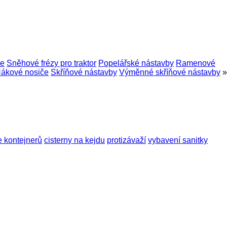
če
Sněhové frézy pro traktor
Popelářské nástavby
Ramenové
ákové nosiče
Skříňové nástavby
Výměnné skříňové nástavby
»
 kontejnerů
cisterny na kejdu
protizávaží
vybavení sanitky