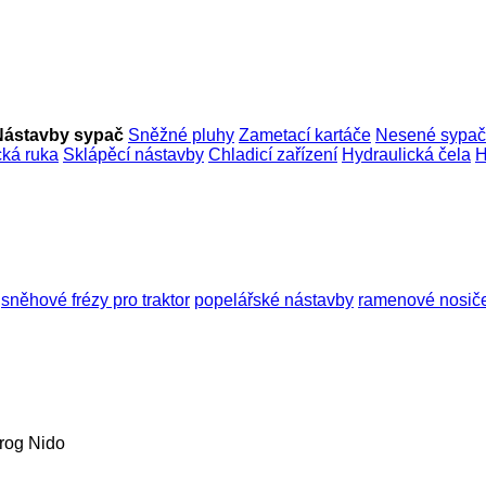
Nástavby sypač
Sněžné pluhy
Zametací kartáče
Nesené sypa
cká ruka
Sklápěcí nástavby
Chladicí zařízení
Hydraulická čela
H
sněhové frézy pro traktor
popelářské nástavby
ramenové nosiče
rog
Nido