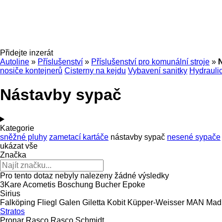
Přidejte inzerát
Autoline
»
Příslušenství
»
Příslušenství pro komunální stroje
»
nosiče kontejnerů
Cisterny na kejdu
Vybavení sanitky
Hydrauli
Nástavby sypač
Kategorie
sněžné pluhy
zametací kartáče
nástavby sypač
nesené sypače
ukázat vše
Značka
Pro tento dotaz nebyly nalezeny žádné výsledky
3Kare
Acometis
Boschung
Bucher
Epoke
Sirius
Falköping
Fliegl
Galen
Giletta
Kobit
Küpper-Weisser
MAN
Mad
Stratos
Pronar
Rasco
Rasco
Schmidt