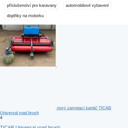
příslušenství pro karavany
automobilové vybavení
doplňky na motorku
nový zametací kartáč TICAB
Universal road brush
4
TICAB Universal road brush