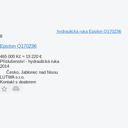
hydraulická ruka Epsilon Q170Z96
8
Epsilon Q170Z96
465 000 Kč
≈ 19 220 €
Příslušenství - hydraulická ruka
2014
Česko, Jablonec nad Nisou
LUTWA s.r.o.
Kontakt s dealerem