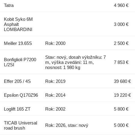
Tatra
4 960 €
Kobit Syko 6M
Asphalt
3 000 €
LOMBARDINI
Meiller 19.65S
Rok: 2000
2 500 €
Stav: nový, dosah výložníku: 7
Bonfiglioli P7200
m, výška zvedání: 11 m,
7 853 €
L/2SI
nosnost: 1 980 kg
Effer 205 / 4S
Rok: 2019
39 680 €
Epsilon Q170Z96
Rok: 2014
19 220 €
Loglift 165 ZT
Rok: 2002
5 800 €
TICAB Universal
Rok: 2026, stav: nový
5 000 €
road brush