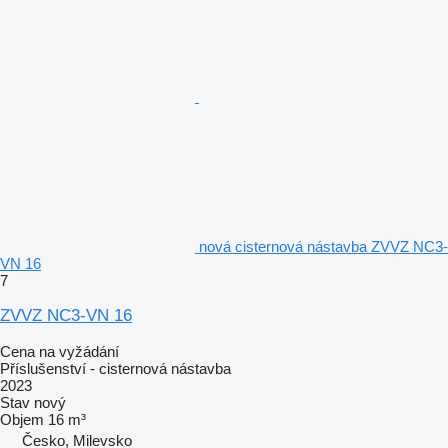
nová cisternová nástavba ZVVZ NC3-
VN 16
7
ZVVZ NC3-VN 16
Cena na vyžádání
Příslušenství - cisternová nástavba
2023
Stav
nový
Objem
16 m³
Česko, Milevsko