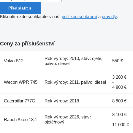
Předplatit si
Kliknutím zde souhlasíte s naší
politikou soukromí
a
pravidly
.
Ceny za příslušenství
Rok výroby: 2010, stav: ojeté,
Volvo B12
550 €
palivo: diesel
3 200 €
Wecon WPR 745
Rok výroby: 2011, palivo: diesel
-
4 800 €
Caterpillar 777G
Rok výroby: 2018
8 900 €
8 100 €
Rok výroby: 2026, stav:
Rauch Axeo 18.1
-
ojeté/nový
11 000 €