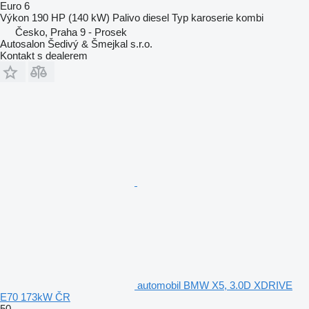
Euro 6
Výkon
190 HP (140 kW)
Palivo
diesel
Typ karoserie
kombi
Česko, Praha 9 - Prosek
Autosalon Šedivý & Šmejkal s.r.o.
Kontakt s dealerem
automobil BMW X5, 3.0D XDRIVE
E70 173kW ČR
50