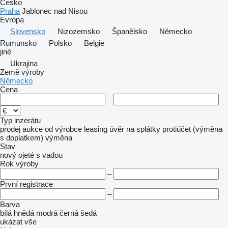
Česko
Praha
Jablonec nad Nisou
Evropa
Slovensko
Nizozemsko
Španělsko
Německo
Rumunsko
Polsko
Belgie
jiné
Ukrajina
Země výroby
Německo
Cena
–
Typ inzerátu
prodej
aukce
od výrobce
leasing
úvěr
na splátky
protiúčet (výměna
s doplatkem)
výměna
Stav
nový
ojeté
s vadou
Rok výroby
–
První registrace
–
Barva
bílá
hnědá
modrá
černá
šedá
ukázat vše