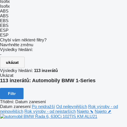
Isofix
Isofix
ABS
ABS
EBS
EBS
ESP
ESP
Chybí vám některé filtry?
Navrhněte změnu
Výsledky hledání:
-
ukázat
Výsledky hledání:
113 inzerátů
Ukázat
113 inzerátů:
Automobily BMW 1-Series
Filtr
Třídění
:
Datum zanesení
Datum zanesení
Po nejdražší
Od nejlevnějších
Rok výroby - od
nejnovějších
Rok výroby - od nejstarších
Najeto ⬊
Najeto ⬈