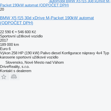
automobil BMW X5 f15 30d xDrive M-
Packet 190kW automat (ODPOČET DPH)
20
BMW X5 f15 30d xDrive M-Packet 190kW automat
(ODPOČET DPH)
22 590 €
≈ 546 600 Kč
Sportovní užitkové vozidlo
2017
189 000 km
Euro 6
Výkon
258 HP (190 kW)
Palivo
diesel
Konfigurace nápravy
4x4
Typ
karoserie
sportovní užitkové vozidlo
Slovensko, Nové Mesto nad Váhom
DriveReality, s.r.o.
Kontakt s dealerem