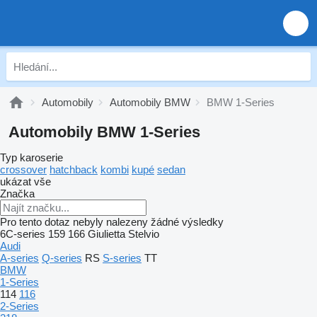
Automobily
Automobily BMW
BMW 1-Series
Automobily BMW 1-Series
Typ karoserie
crossover
hatchback
kombi
kupé
sedan
ukázat vše
Značka
Pro tento dotaz nebyly nalezeny žádné výsledky
6C-series
159
166
Giulietta
Stelvio
Audi
A-series
Q-series
RS
S-series
TT
BMW
1-Series
114
116
2-Series