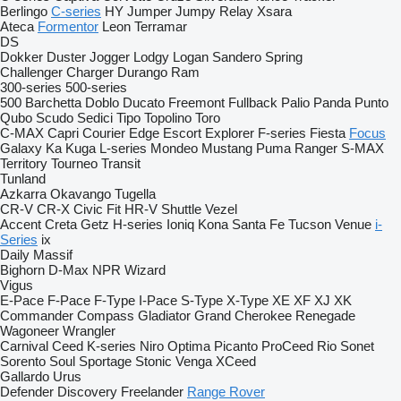
Berlingo
C-series
HY
Jumper
Jumpy
Relay
Xsara
Ateca
Formentor
Leon
Terramar
DS
Dokker
Duster
Jogger
Lodgy
Logan
Sandero
Spring
Challenger
Charger
Durango
Ram
300-series
500-series
500
Barchetta
Doblo
Ducato
Freemont
Fullback
Palio
Panda
Punto
Qubo
Scudo
Sedici
Tipo
Topolino
Toro
C-MAX
Capri
Courier
Edge
Escort
Explorer
F-series
Fiesta
Focus
Galaxy
Ka
Kuga
L-series
Mondeo
Mustang
Puma
Ranger
S-MAX
Territory
Tourneo
Transit
Tunland
Azkarra
Okavango
Tugella
CR-V
CR-X
Civic
Fit
HR-V
Shuttle
Vezel
Accent
Creta
Getz
H-series
Ioniq
Kona
Santa Fe
Tucson
Venue
i-
Series
ix
Daily
Massif
Bighorn
D-Max
NPR
Wizard
Vigus
E-Pace
F-Pace
F-Type
I-Pace
S-Type
X-Type
XE
XF
XJ
XK
Commander
Compass
Gladiator
Grand Cherokee
Renegade
Wagoneer
Wrangler
Carnival
Ceed
K-series
Niro
Optima
Picanto
ProCeed
Rio
Sonet
Sorento
Soul
Sportage
Stonic
Venga
XCeed
Gallardo
Urus
Defender
Discovery
Freelander
Range Rover