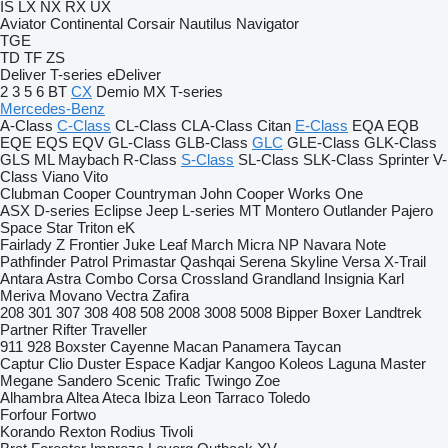
IS
LX
NX
RX
UX
Aviator
Continental
Corsair
Nautilus
Navigator
TGE
TD
TF
ZS
Deliver
T-series
eDeliver
2
3
5
6
BT
CX
Demio
MX
T-series
Mercedes-Benz
A-Class
C-Class
CL-Class
CLA-Class
Citan
E-Class
EQA
EQB
EQE
EQS
EQV
GL-Class
GLB-Class
GLC
GLE-Class
GLK-Class
GLS
ML
Maybach
R-Class
S-Class
SL-Class
SLK-Class
Sprinter
V-
Class
Viano
Vito
Clubman
Cooper
Countryman
John Cooper Works
One
ASX
D-series
Eclipse
Jeep
L-series
MT
Montero
Outlander
Pajero
Space Star
Triton
eK
Fairlady Z
Frontier
Juke
Leaf
March
Micra
NP
Navara
Note
Pathfinder
Patrol
Primastar
Qashqai
Serena
Skyline
Versa
X-Trail
Antara
Astra
Combo
Corsa
Crossland
Grandland
Insignia
Karl
Meriva
Movano
Vectra
Zafira
208
301
307
308
408
508
2008
3008
5008
Bipper
Boxer
Landtrek
Partner
Rifter
Traveller
911
928
Boxster
Cayenne
Macan
Panamera
Taycan
Captur
Clio
Duster
Espace
Kadjar
Kangoo
Koleos
Laguna
Master
Megane
Sandero
Scenic
Trafic
Twingo
Zoe
Alhambra
Altea
Ateca
Ibiza
Leon
Tarraco
Toledo
Forfour
Fortwo
Korando
Rexton
Rodius
Tivoli