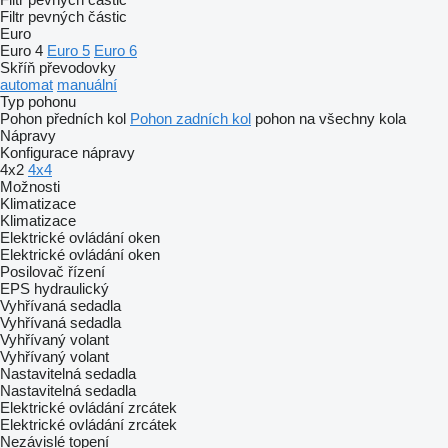
Filtr pevných částic
Euro
Euro 4
Euro 5
Euro 6
Skříň převodovky
automat
manuální
Typ pohonu
Pohon předních kol
Pohon zadních kol
pohon na všechny kola
Nápravy
Konfigurace nápravy
4x2
4x4
Možnosti
Klimatizace
Klimatizace
Elektrické ovládání oken
Elektrické ovládání oken
Posilovač řízení
EPS
hydraulický
Vyhřívaná sedadla
Vyhřívaná sedadla
Vyhřívaný volant
Vyhřívaný volant
Nastavitelná sedadla
Nastavitelná sedadla
Elektrické ovládání zrcátek
Elektrické ovládání zrcátek
Nezávislé topení