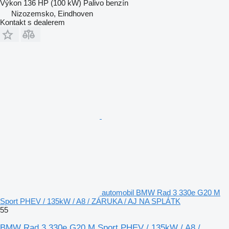
Výkon
136 HP (100 kW)
Palivo
benzín
Nizozemsko, Eindhoven
Kontakt s dealerem
automobil BMW Rad 3 330e G20 M
Sport PHEV / 135kW / A8 / ZÁRUKA / AJ NA SPLÁTK
55
BMW Rad 3 330e G20 M Sport PHEV / 135kW / A8 /