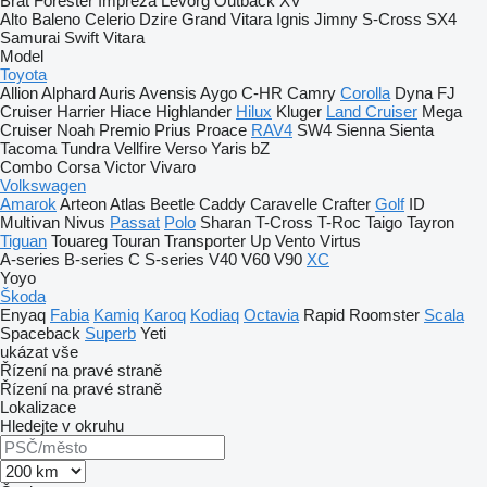
Brat
Forester
Impreza
Levorg
Outback
XV
Alto
Baleno
Celerio
Dzire
Grand Vitara
Ignis
Jimny
S-Cross
SX4
Samurai
Swift
Vitara
Model
Toyota
Allion
Alphard
Auris
Avensis
Aygo
C-HR
Camry
Corolla
Dyna
FJ
Cruiser
Harrier
Hiace
Highlander
Hilux
Kluger
Land Cruiser
Mega
Cruiser
Noah
Premio
Prius
Proace
RAV4
SW4
Sienna
Sienta
Tacoma
Tundra
Vellfire
Verso
Yaris
bZ
Combo
Corsa
Victor
Vivaro
Volkswagen
Amarok
Arteon
Atlas
Beetle
Caddy
Caravelle
Crafter
Golf
ID
Multivan
Nivus
Passat
Polo
Sharan
T-Cross
T-Roc
Taigo
Tayron
Tiguan
Touareg
Touran
Transporter
Up
Vento
Virtus
A-series
B-series
C
S-series
V40
V60
V90
XC
Yoyo
Škoda
Enyaq
Fabia
Kamiq
Karoq
Kodiaq
Octavia
Rapid
Roomster
Scala
Spaceback
Superb
Yeti
ukázat vše
Řízení na pravé straně
Řízení na pravé straně
Lokalizace
Hledejte v okruhu