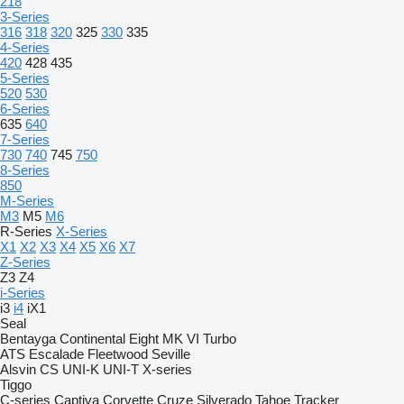
218
3-Series
316
318
320
325
330
335
4-Series
420
428
435
5-Series
520
530
6-Series
635
640
7-Series
730
740
745
750
8-Series
850
M-Series
M3
M5
M6
R-Series
X-Series
X1
X2
X3
X4
X5
X6
X7
Z-Series
Z3
Z4
i-Series
i3
i4
iX1
Seal
Bentayga
Continental
Eight
MK VI
Turbo
ATS
Escalade
Fleetwood
Seville
Alsvin
CS
UNI-K
UNI-T
X-series
Tiggo
C-series
Captiva
Corvette
Cruze
Silverado
Tahoe
Tracker