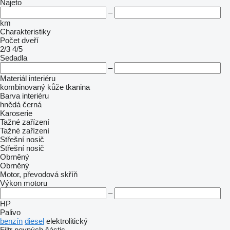
Najeto
–
km
Charakteristiky
Počet dveří
2/3
4/5
Sedadla
–
Materiál interiéru
kombinovaný
kůže
tkanina
Barva interiéru
hnědá
černá
Karoserie
Tažné zařízení
Tažné zařízení
Střešní nosič
Střešní nosič
Obrněný
Obrněný
Motor, převodová skříň
Výkon motoru
–
HP
Palivo
benzín
diesel
elektrolitický
Filtr pevných částic