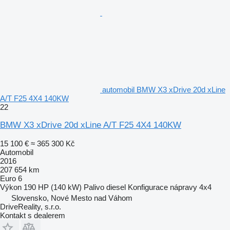
automobil BMW X3 xDrive 20d xLine
A/T F25 4X4 140KW
22
BMW X3 xDrive 20d xLine A/T F25 4X4 140KW
15 100 €
≈ 365 300 Kč
Automobil
2016
207 654 km
Euro 6
Výkon
190 HP (140 kW)
Palivo
diesel
Konfigurace nápravy
4x4
Slovensko, Nové Mesto nad Váhom
DriveReality, s.r.o.
Kontakt s dealerem