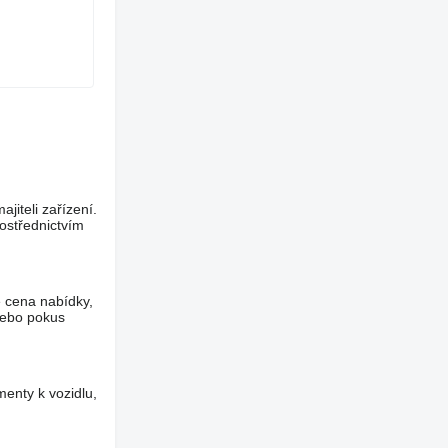
jiteli zařízení.
ostřednictvím
e cena nabídky,
nebo pokus
menty k vozidlu,