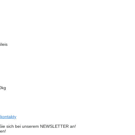
leis
0kg
 kontakty
en Sie sich bei unserem NEWSLETTER an!
ten!