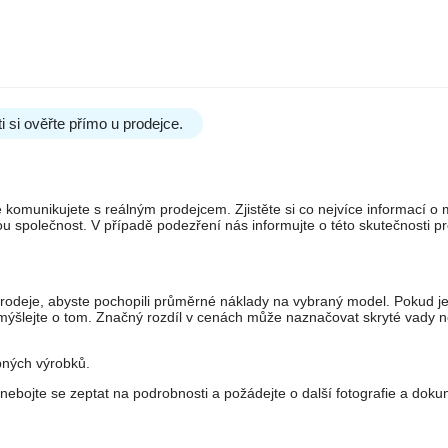
si ověřte přímo u prodejce.
 komunikujete s reálným prodejcem. Zjistěte si co nejvíce informací o ma
 společnost. V případě podezření nás informujte o této skutečnosti pr
prodeje, abyste pochopili průměrné náklady na vybraný model. Pokud j
mýšlejte o tom. Značný rozdíl v cenách může naznačovat skryté vady 
bných výrobků.
nebojte se zeptat na podrobnosti a požádejte o další fotografie a doku