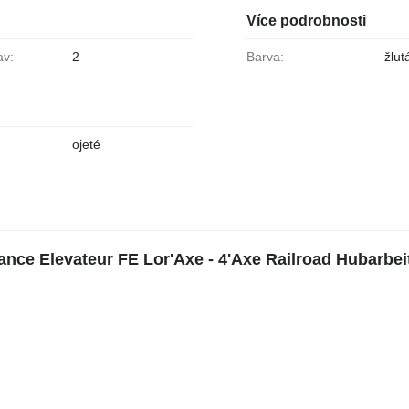
Více podrobnosti
av:
2
Barva:
žlut
ojeté
rance Elevateur FE Lor'Axe - 4'Axe Railroad Hubarbe