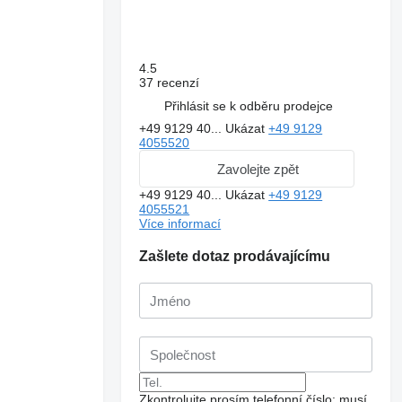
4.5
37 recenzí
Přihlásit se k odběru prodejce
+49 9129 40...
Ukázat
+49 9129
4055520
Zavolejte zpět
+49 9129 40...
Ukázat
+49 9129
4055521
Více informací
Zašlete dotaz prodávajícímu
Zkontrolujte prosím telefonní číslo: musí