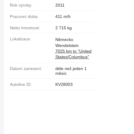
Rok výroby:
2011
Pracovní doba:
411 m/h
Netto hmotnost:
2 715 kg
Lokalizace:
Německo
Wendelstein
7025 km to "United
States/Columbus"
Datum zanesení:
déle než jeden 1
měsíc
Autoline ID:
KV28003