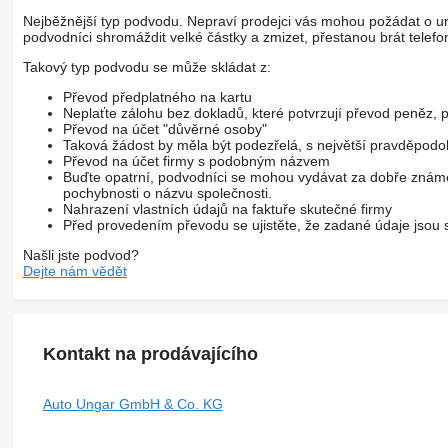
Nejběžnější typ podvodu. Nepraví prodejci vás mohou požádat o ur
podvodníci shromáždit velké částky a zmizet, přestanou brát telefo
Takový typ podvodu se může skládat z:
Převod předplatného na kartu
Neplaťte zálohu bez dokladů, které potvrzují převod peněz
Převod na účet "důvěrné osoby"
Taková žádost by měla být podezřelá, s největší pravděpod
Převod na účet firmy s podobným názvem
Buďte opatrní, podvodníci se mohou vydávat za dobře známé
pochybnosti o názvu společnosti.
Nahrazení vlastních údajů na faktuře skutečné firmy
Před provedením převodu se ujistěte, že zadané údaje jsou s
Našli jste podvod?
Dejte nám vědět
Kontakt na prodávajícího
Auto Ungar GmbH & Co. KG