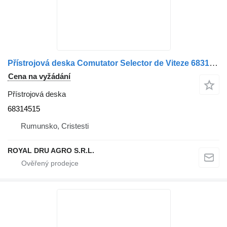
Přístrojová deska Comutator Selector de Viteze 68314515 pro nákladní auta Solaris ECU E33001 G0104 A1197-004-02-12
Cena na vyžádání
Přístrojová deska
68314515
Rumunsko, Cristesti
ROYAL DRU AGRO S.R.L.