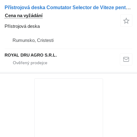
Přístrojová deska Comutator Selector de Viteze pentru pro nákladní auta Solaris – Model 6006341036 / 0521-299-178 / 0521299178
Cena na vyžádání
Přístrojová deska
Rumunsko, Cristesti
ROYAL DRU AGRO S.R.L.