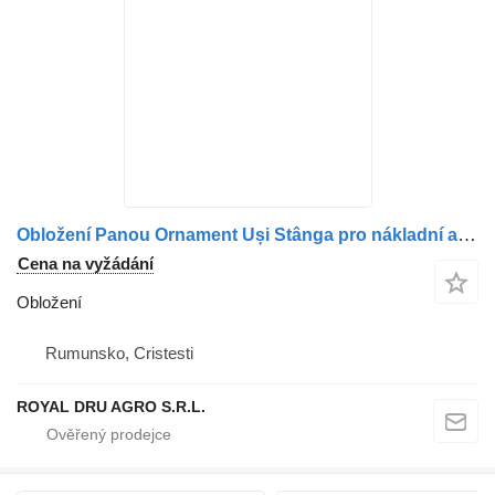
Obložení Panou Ornament Uși Stânga pro nákladní auta MAN 81626306107/81626306149
Cena na vyžádání
Obložení
Rumunsko, Cristesti
ROYAL DRU AGRO S.R.L.