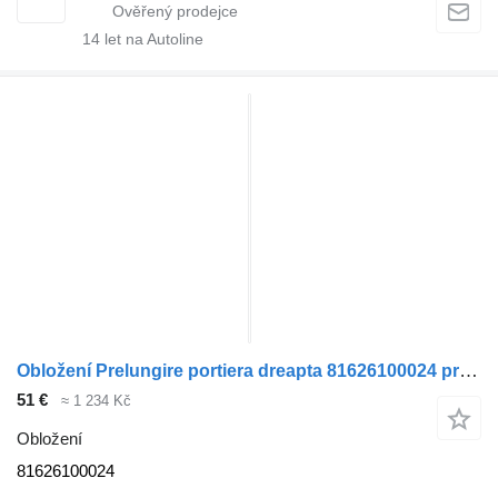
14
let na Autoline
Obložení Prelungire portiera dreapta 81626100024 pro tahače MAN TGX
51 €
≈ 1 234 Kč
Obložení
81626100024