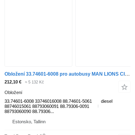
Obložení 33.74601-6008 pro autobusy MAN LIONS CITY
212,10 €
≈ 5 132 Kč
Obložení
33.74601-6008 33746016008 88.74601-5061
diesel
88746015061 88793060091 88.79306-0091
88793060090 88.79306...
Estonsko, Tallinn