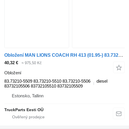
Obložení MAN LIONS COACH RH 413 (01.95-) 83.73210-5509 pro autobusy MAN Lion's bus (1991-)
40,32 €
≈ 975,50 Kč
Obložení
83.73210-5509 83.73210-5510 83.73210-5506
diesel
83732105506 83732105510 83732105509
Estonsko, Tallinn
TruckParts Eesti OÜ