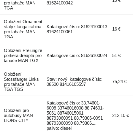
19 €
pro tahače MAN
81624100042
TGA
Obložení Ornament
stalp stanga cabina
Katalogové číslo: 81624100013
16 €
pro tahače MAN
81624100061
TGA
Obložení Prelungire
portiera dreapta pro
Katalogové číslo: 81626100024
51 €
tahače MAN TGX
Obložení
Stossfänger Links
Stav: nový, katalogové číslo:
75,24 €
pro tahače MAN
08500 81416105597
TGA TGS
Katalogové číslo: 33.74601-
6008 33746016008 88.74601-
Obložení pro
5061 88746015061
autobusy MAN
212,10 €
88793060091 88.79306-0091
LIONS CITY
88793060090 88.79306...,
palivo: diesel