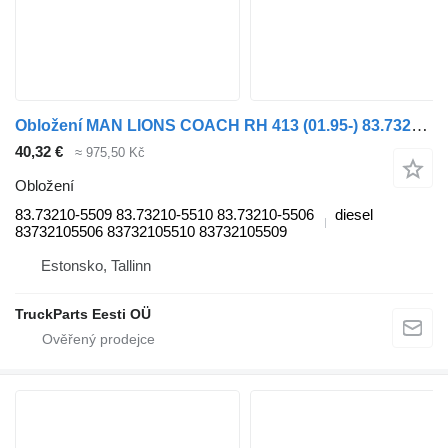
Obložení MAN LIONS COACH RH 413 (01.95-) 83.73210-5509 pro autobusy MAN Lion's bus (1991-)
40,32 €
≈ 975,50 Kč
Obložení
83.73210-5509 83.73210-5510 83.73210-5506
diesel
83732105506 83732105510 83732105509
Estonsko, Tallinn
TruckParts Eesti OÜ