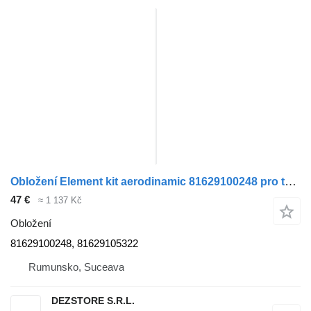
Obložení Element kit aerodinamic 81629100248 pro tahače MAN TGX
47 €
≈ 1 137 Kč
Obložení
81629100248, 81629105322
Rumunsko, Suceava
DEZSTORE S.R.L.