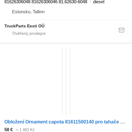
81626306048 81626306046 81.62630-6048
diesel
Estonsko, Tallinn
TruckParts Eesti OÜ
Obložení Ornament capota 81611500140 pro tahače MAN TGS
58 €
≈ 1 403 Kč