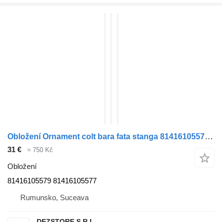
Obložení Ornament colt bara fata stanga 81416105579 pro tahače MAN TGA
31 €
≈ 750 Kč
Obložení
81416105579 81416105577
Rumunsko, Suceava
DEZSTORE S.R.L.