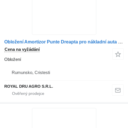
Obložení Amortizor Punte Dreapta pro nákladní auta MAN – Coduri: 81437016905, 81437016100, 81437026062, 81437026150, 81437026100
Cena na vyžádání
Obložení
Rumunsko, Cristesti
ROYAL DRU AGRO S.R.L.