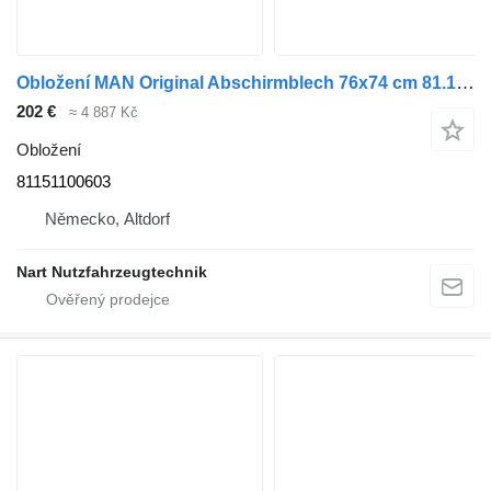
Obložení MAN Original Abschirmblech 76x74 cm 81.15110.0603 81151100603 pro nákladní auta
202 €
≈ 4 887 Kč
Obložení
81151100603
Německo, Altdorf
Nart Nutzfahrzeugtechnik