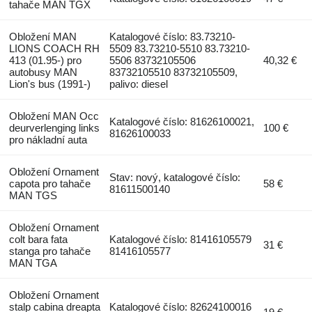
tahače MAN TGX
Obložení MAN
Katalogové číslo: 83.73210-
LIONS COACH RH
5509 83.73210-5510 83.73210-
413 (01.95-) pro
5506 83732105506
40,32 €
autobusy MAN
83732105510 83732105509,
Lion's bus (1991-)
palivo: diesel
Obložení MAN Occ
Katalogové číslo: 81626100021,
deurverlenging links
100 €
81626100033
pro nákladní auta
Obložení Ornament
Stav: nový, katalogové číslo:
capota pro tahače
58 €
81611500140
MAN TGS
Obložení Ornament
colt bara fata
Katalogové číslo: 81416105579
31 €
stanga pro tahače
81416105577
MAN TGA
Obložení Ornament
stalp cabina dreapta
Katalogové číslo: 82624100016