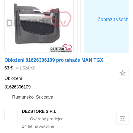
Obložení 81626306109 pro tahače MAN TGX
63 €
≈ 1 524 Kč
Obložení
81626306109
Rumunsko, Suceava
DEZSTORE S.R.L.
14
let na Autoline