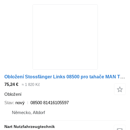
Obložení Stossfänger Links 08500 pro tahače MAN TGA TGS
75,24 €
≈ 1 820 Kč
Obložení
Stav
nový
08500 81416105597
Německo, Altdorf
Nart Nutzfahrzeugtechnik