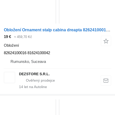
Obložení Ornament stalp cabina dreapta 82624100016 pro tahače MAN TGA
19 €
≈ 459,70 Kč
Obložení
82624100016 81624100042
Rumunsko, Suceava
DEZSTORE S.R.L.
14
let na Autoline