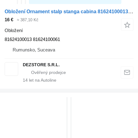
Obložení Ornament stalp stanga cabina 81624100013 pro tahače MAN TGA
16 €
≈ 387,10 Kč
Obložení
81624100013 81624100061
Rumunsko, Suceava
DEZSTORE S.R.L.
14
let na Autoline