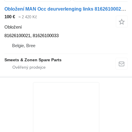
Obložení MAN Occ deurverlenging links 81626100021 pro nákladní auta
100 €
≈ 2 420 Kč
Obložení
81626100021, 81626100033
Belgie, Bree
Smeets & Zonen Spare Parts