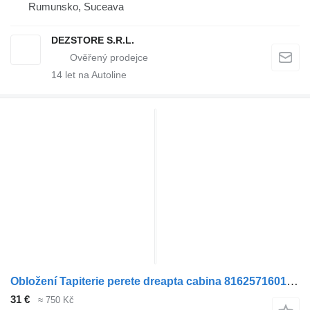
Rumunsko, Suceava
DEZSTORE S.R.L.
14
let na Autoline
Obložení Tapiterie perete dreapta cabina 81625716016 pro tahače MAN TGS
31 €
≈ 750 Kč