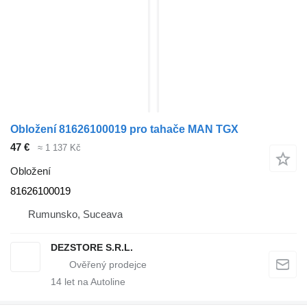
Obložení 81626100019 pro tahače MAN TGX
47 €
≈ 1 137 Kč
Obložení
81626100019
Rumunsko, Suceava
DEZSTORE S.R.L.
14
let na Autoline