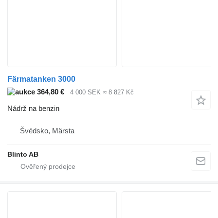
Färmatanken 3000
364,80 €
4 000 SEK
≈ 8 827 Kč
Nádrž na benzin
Švédsko, Märsta
Blinto AB