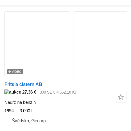
VIDEO
Fritsla cistern AB
27,36 €
300 SEK
≈ 662,10 Kč
Nádrž na benzin
1994
3 000 l
Švédsko, Genarp