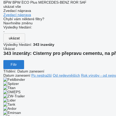
BPW
BPW ECO Plus
MERCEDES-BENZ
ROR
SAF
ukázat vše
Zvedací náprava
Zvedací náprava
Chybí vám některé filtry?
Navrhněte změnu
Výsledky hledání:
-
ukázat
Výsledky hledání:
343 inzeráty
Ukázat
343 inzeráty:
Cisterny pro přepravu cementu, na p
Filtr
Třídění
:
Datum zanesení
Datum zanesení
Po nejdražší
Od nejlevnějších
Rok výroby - od nejn