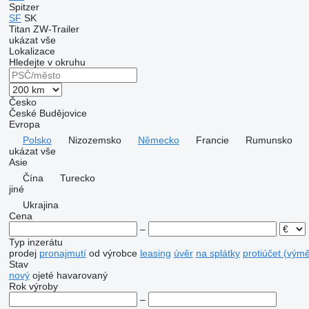
Spitzer
SF
SK
Titan
ZW-Trailer
ukázat vše
Lokalizace
Hledejte v okruhu
Česko
České Budějovice
Evropa
Polsko
Nizozemsko
Německo
Francie
Rumunsko
ukázat vše
Asie
Čína
Turecko
jiné
Ukrajina
Cena
–
Typ inzerátu
prodej
pronajmutí
od výrobce
leasing
úvěr
na splátky
protiúčet (vým
Stav
nový
ojeté
havarovaný
Rok výroby
–