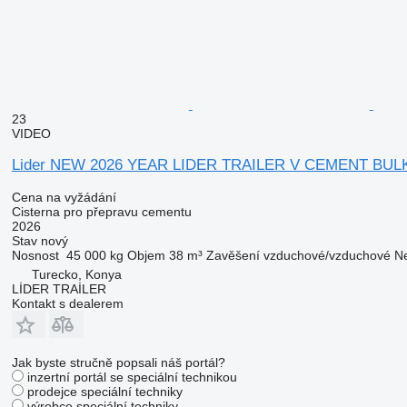
23
VIDEO
Lider NEW 2026 YEAR LIDER TRAILER V CEMENT BUL
Cena na vyžádání
Cisterna pro přepravu cementu
2026
Stav
nový
Nosnost
45 000 kg
Objem
38 m³
Zavěšení
vzduchové/vzduchové
Ne
Turecko, Konya
LİDER TRAİLER
Kontakt s dealerem
Jak byste stručně popsali náš portál?
inzertní portál se speciální technikou
prodejce speciální techniky
výrobce speciální techniky