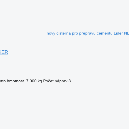
nový cisterna pro přepravu cementu Lid
KER
tto hmotnost
7 000 kg
Počet náprav
3