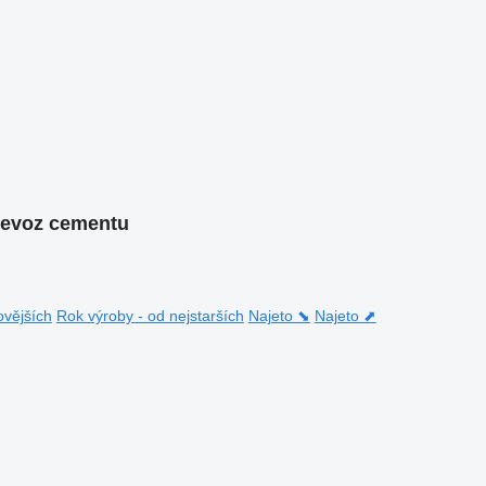
řevoz cementu
ovějších
Rok výroby - od nejstarších
Najeto ⬊
Najeto ⬈