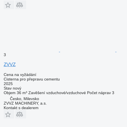
3
ZVVZ
Cena na vyžádání
Cisterna pro přepravu cementu
2025
Stav
nový
Objem
36 m³
Zavěšení
vzduchové/vzduchové
Počet náprav
3
Česko, Milevsko
ZVVZ MACHINERY, a.s.
Kontakt s dealerem