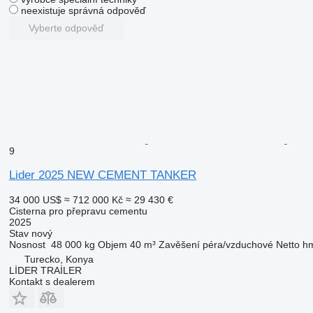
neexistuje správná odpověď
Vyberte odpověď
9
Lider 2025 NEW CEMENT TANKER
34 000 US$
≈ 712 000 Kč
≈ 29 430 €
Cisterna pro přepravu cementu
2025
Stav
nový
Nosnost
48 000 kg
Objem
40 m³
Zavěšení
péra/vzduchové
Netto h
Turecko, Konya
LİDER TRAİLER
Kontakt s dealerem