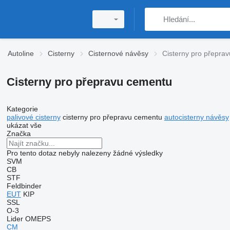
Autoline
Cisterny
Cisternové návěsy
Cisterny pro přepra
Cisterny pro přepravu cementu
Kategorie
palivové cisterny
cisterny pro přepravu cementu
autocisterny návěsy
ukázat vše
Značka
Pro tento dotaz nebyly nalezeny žádné výsledky
SVM
CB
STF
Feldbinder
EUT
KIP
SSL
O-3
Lider
OMEPS
CM