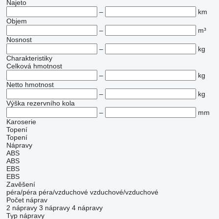
Najeto
–
km
Objem
–
m³
Nosnost
–
kg
Charakteristiky
Celková hmotnost
–
kg
Netto hmotnost
–
kg
Výška rezervního kola
–
mm
Karoserie
Topení
Topení
Nápravy
ABS
ABS
EBS
EBS
Zavěšení
péra/péra
péra/vzduchové
vzduchové/vzduchové
Počet náprav
2 nápravy
3 nápravy
4 nápravy
Typ nápravy