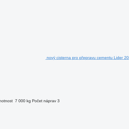
nový cisterna pro přepravu cementu Lide
motnost
7 000 kg
Počet náprav
3