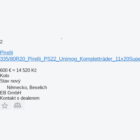
2
Pirelli
335/80R20_Pirelli_PS22_Unimog_Kompletträder_11x20Sup
600 €
≈ 14 520 Kč
Kolo
Stav
nový
Německo, Beselich
EB GmbH
Kontakt s dealerem