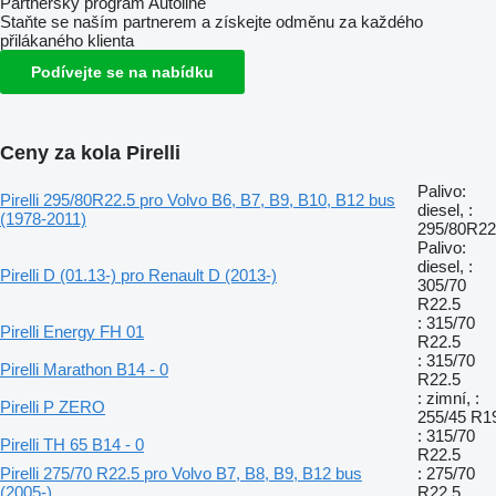
Partnerský program Autoline
Staňte se naším partnerem a získejte odměnu za každého
přilákaného klienta
Podívejte se na nabídku
Ceny za kola Pirelli
Palivo:
Pirelli 295/80R22.5 pro Volvo B6, B7, B9, B10, B12 bus
diesel, :
(1978-2011)
295/80R22
Palivo:
diesel, :
Pirelli D (01.13-) pro Renault D (2013-)
305/70
R22.5
: 315/70
Pirelli Energy FH 01
R22.5
: 315/70
Pirelli Marathon B14 - 0
R22.5
: zimní, :
Pirelli P ZERO
255/45 R1
: 315/70
Pirelli TH 65 B14 - 0
R22.5
Pirelli 275/70 R22.5 pro Volvo B7, B8, B9, B12 bus
: 275/70
(2005-)
R22.5