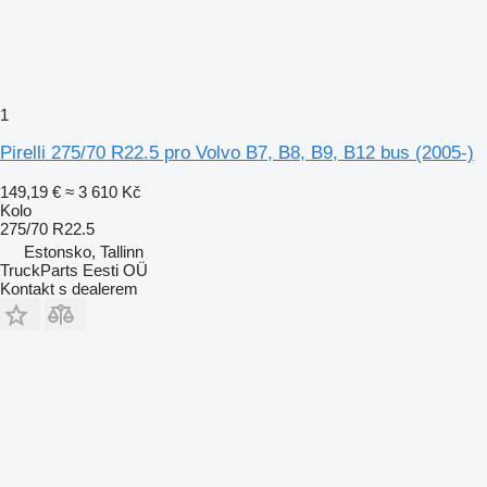
1
Pirelli 275/70 R22.5 pro Volvo B7, B8, B9, B12 bus (2005-)
149,19 €
≈ 3 610 Kč
Kolo
275/70 R22.5
Estonsko, Tallinn
TruckParts Eesti OÜ
Kontakt s dealerem