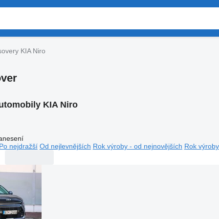
overy KIA Niro
over
utomobily KIA Niro
anesení
Po nejdražší
Od nejlevnějších
Rok výroby - od nejnovějších
Rok výroby 