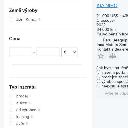
Norsko
KIA NIRO
Země výroby
21 000 US$
≈ 43
Jižní Korea
Crossover
2022
34 000 km
Palivo
benzín
Kon
Cena
Peru, Arequip
Inca Motors Sem
Kontakt s dealer
–
Jak byste stručně
inzertní portál
prodejce speci
výrobce speciá
neexistuje sp
Typ inzerátu
Vyberte odp
prodej
aukce
od výrobce
leasing
úvěr