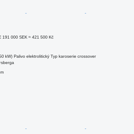
€
191 000 SEK
≈ 421 500 Kč
50 kW)
Palivo
elektrolitický
Typ karoserie
crossover
rsberga
em