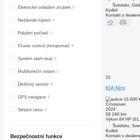
Švédsko, Get
Elektrické ovládání zrcátek
Kvdbil
Kontakt s dealer
Nezávislé topení
Palubní počítač
Cruise control (tempomat)
Systém start-stop
Multifunkční volant
22
Dešťový senzor
KIA Niro
GPS navigace
15 600 
Crossover
2024
Střešní okno
58 240 km
Výkon
84 HP (61
Švédsko, Sve
Kvdbil
Kontakt s dealer
Bezpečnostní funkce