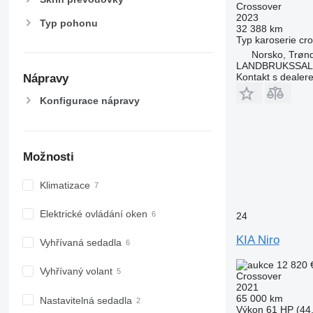
Crossover
2023
Typ pohonu
32 388 km
Typ karoserie
cr
Norsko, Trøn
LANDBRUKSSAL
Kontakt s dealer
Nápravy
Konfigurace nápravy
Možnosti
Klimatizace
Elektrické ovládání oken
24
KIA Niro
Vyhřívaná sedadla
12 820 
Vyhřívaný volant
Crossover
2021
65 000 km
Nastavitelná sedadla
Výkon
61 HP (44