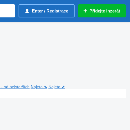
Enter / Registrace
Přidejte inzerát
- od nejstarších
Najeto ⬊
Najeto ⬈