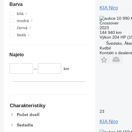
Barva
KIA Niro
bílá
10 990 
modrá
Crossover
2023
černá
144 940 km
šedá
Výkon
204 HP (1
Švédsko, Åke
Kvdbil
Kontakt s dealer
Najeto
–
km
Charakteristiky
23
Počet dveří
KIA Niro
Sedadla
19 150 