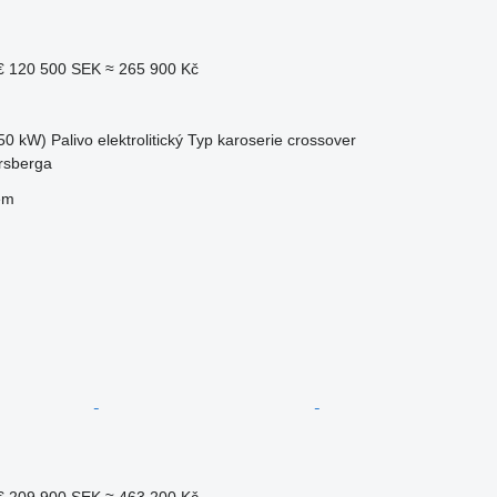
€
120 500 SEK
≈ 265 900 Kč
50 kW)
Palivo
elektrolitický
Typ karoserie
crossover
rsberga
em
€
209 900 SEK
≈ 463 200 Kč