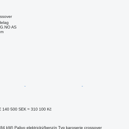
ossover
delag
G.NO AS
em
€
140 500 SEK
≈ 310 100 Kč
.84 kW)
Palivo
elektrický/benzín
Typ karoserie
crossover