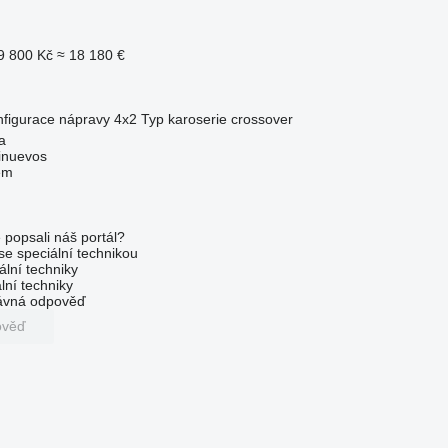
9 800 Kč
≈ 18 180 €
figurace nápravy
4x2
Typ karoserie
crossover
a
inuevos
em
 popsali náš portál?
 se speciální technikou
ální techniky
lní techniky
rávná odpověď
ověď