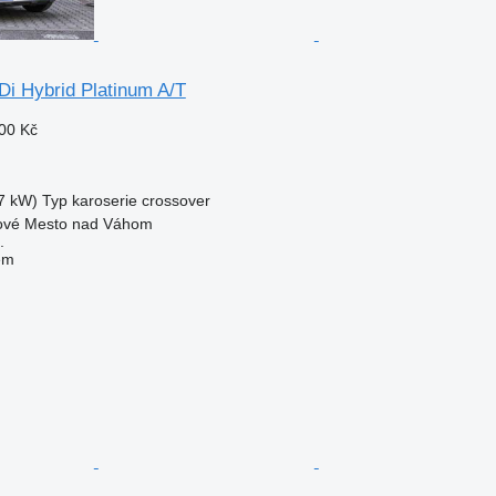
Di Hybrid Platinum A/T
00 Kč
7 kW)
Typ karoserie
crossover
ové Mesto nad Váhom
.
em