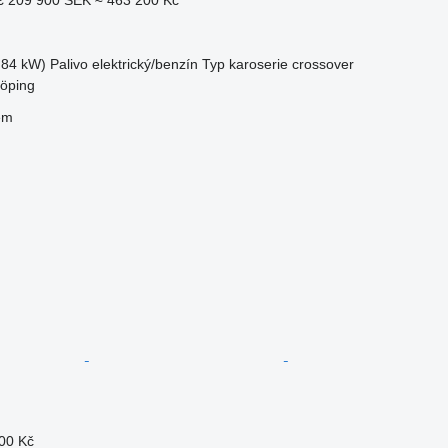
.84 kW)
Palivo
elektrický/benzín
Typ karoserie
crossover
köping
em
00 Kč