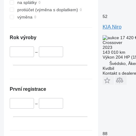
na splátky
protiúčet (výměna s doplatkem)
52
výměna
KIA Niro
Rok výroby
17 420 
Crossover
2023
–
143 010 km
Výkon
204 HP (1
Švédsko, Åke
Kvdbil
Kontakt s dealer
První registrace
–
88