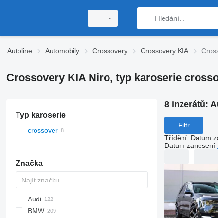
Autoline
Automobily
Crossovery
Crossovery KIA
Cross
Crossovery KIA Niro, typ karoserie cross
8 inzerátů:
A
Typ karoserie
Filtr
crossover
Třídění
:
Datum z
Datum zanesení
Značka
Audi
Stelvio
BMW
A-series