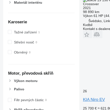
Materiál interiéru
Crossover
2021
98 890 km
Výkon
61 HP (44
Švédsko, Lin
Karoserie
Kvdbil
Kontakt s dealer
Tažné zařízení
Střešní nosič
Obrněný
Motor, převodová skříň
Výkon motoru
Palivo
26
KIA Niro EV
Filtr pevných částic
25 700 €
≈ 621 8
Skříň převodovky