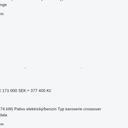
inge
em
€
171 000 SEK
≈ 377 400 Kč
.74 kW)
Palivo
elektrický/benzín
Typ karoserie
crossover
dala
em