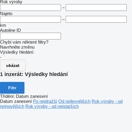
Rok výroby
–
Najeto
–
km
Autoline ID
Chybí vám některé filtry?
Navrhněte změnu
Výsledky hledání:
-
ukázat
1 inzerát:
Výsledky hledání
Filtr
Třídění
:
Datum zanesení
Datum zanesení
Po nejdražší
Od nejlevnějších
Rok výroby - od
nejnovějších
Rok výroby - od nejstarších