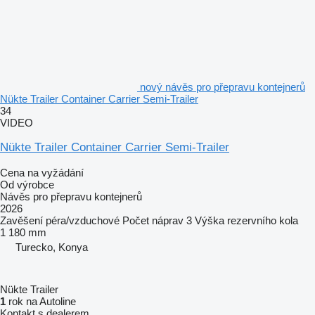
nový návěs pro přepravu kontejnerů
Nükte Trailer Container Carrier Semi-Trailer
34
VIDEO
Nükte Trailer Container Carrier Semi-Trailer
Cena na vyžádání
Od výrobce
Návěs pro přepravu kontejnerů
2026
Zavěšení
péra/vzduchové
Počet náprav
3
Výška rezervního kola
1 180 mm
Turecko, Konya
Nükte Trailer
1
rok na Autoline
Kontakt s dealerem