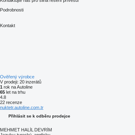
Kontaktujte nás pro silná řešení přívěsů!
Podrobnosti
Kontakt
Ověřený výrobce
V prodeji:
20 inzerátů
1
rok na Autoline
65
let na trhu
4.8
22 recenze
nuktetr.autoline.com.tr
Přihlásit se k odběru prodejce
MEHMET HALİL DEVRİM
Jazyky:
turecký, anglicky