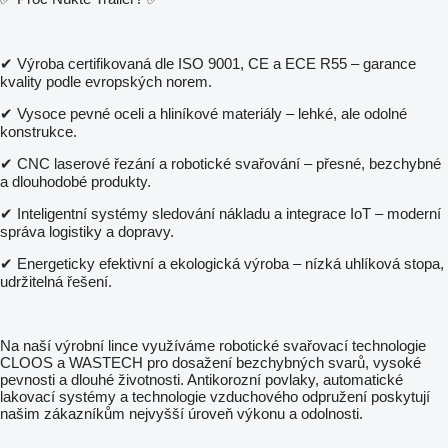
✔ Výroba certifikovaná dle ISO 9001, CE a ECE R55 – garance
kvality podle evropských norem.
✔ Vysoce pevné oceli a hliníkové materiály – lehké, ale odolné
konstrukce.
✔ CNC laserové řezání a robotické svařování – přesné, bezchybné
a dlouhodobé produkty.
✔ Inteligentní systémy sledování nákladu a integrace IoT – moderní
správa logistiky a dopravy.
✔ Energeticky efektivní a ekologická výroba – nízká uhlíková stopa,
udržitelná řešení.
Na naší výrobní lince využíváme robotické svařovací technologie
CLOOS a WASTECH pro dosažení bezchybných svarů, vysoké
pevnosti a dlouhé životnosti. Antikorozní povlaky, automatické
lakovací systémy a technologie vzduchového odpružení poskytují
našim zákazníkům nejvyšší úroveň výkonu a odolnosti.
________________________________________