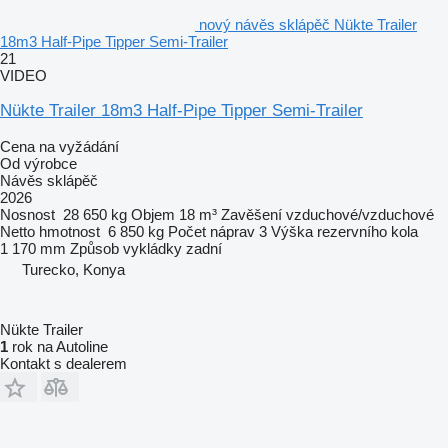
nový návěs sklápěč Nükte Trailer
18m3 Half-Pipe Tipper Semi-Trailer
21
VIDEO
Nükte Trailer 18m3 Half-Pipe Tipper Semi-Trailer
Cena na vyžádání
Od výrobce
Návěs sklápěč
2026
Nosnost
28 650 kg
Objem
18 m³
Zavěšení
vzduchové/vzduchové
Netto hmotnost
6 850 kg
Počet náprav
3
Výška rezervního kola
1 170 mm
Způsob vykládky
zadní
Turecko, Konya
Nükte Trailer
1
rok na Autoline
Kontakt s dealerem