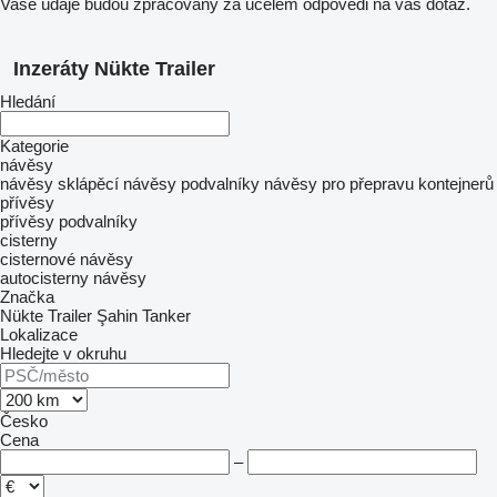
Vaše údaje budou zpracovány za účelem odpovědi na váš dotaz.
Inzeráty Nükte Trailer
Hledání
Kategorie
návěsy
návěsy sklápěcí
návěsy podvalníky
návěsy pro přepravu kontejnerů
přívěsy
přívěsy podvalníky
cisterny
cisternové návěsy
autocisterny návěsy
Značka
Nükte Trailer
Şahin Tanker
Lokalizace
Hledejte v okruhu
Česko
Cena
–