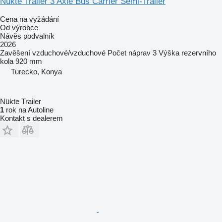
Nükte Trailer 3 Axle Bus Carrier Semi-Trailer
Cena na vyžádání
Od výrobce
Návěs podvalník
2026
Zavěšení
vzduchové/vzduchové
Počet náprav
3
Výška rezervního
kola
920 mm
Turecko, Konya
Nükte Trailer
1
rok na Autoline
Kontakt s dealerem