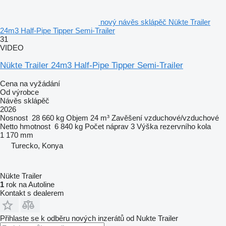
nový návěs sklápěč Nükte Trailer
24m3 Half-Pipe Tipper Semi-Trailer
31
VIDEO
Nükte Trailer 24m3 Half-Pipe Tipper Semi-Trailer
Cena na vyžádání
Od výrobce
Návěs sklápěč
2026
Nosnost
28 660 kg
Objem
24 m³
Zavěšení
vzduchové/vzduchové
Netto hmotnost
6 840 kg
Počet náprav
3
Výška rezervního kola
1 170 mm
Turecko, Konya
Nükte Trailer
1
rok na Autoline
Kontakt s dealerem
Přihlaste se k odběru nových inzerátů od Nukte Trailer