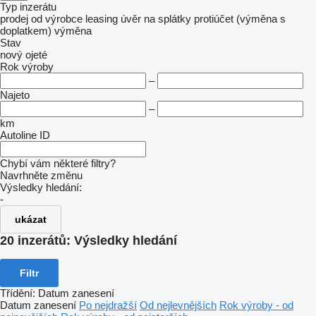
Typ inzerátu
prodej
od výrobce
leasing
úvěr
na splátky
protiúčet (výměna s
doplatkem)
výměna
Stav
nový
ojeté
Rok výroby
–
Najeto
–
km
Autoline ID
Chybí vám některé filtry?
Navrhněte změnu
Výsledky hledání:
-
ukázat
20 inzerátů:
Výsledky hledání
Filtr
Třídění
:
Datum zanesení
Datum zanesení
Po nejdražší
Od nejlevnějších
Rok výroby - od