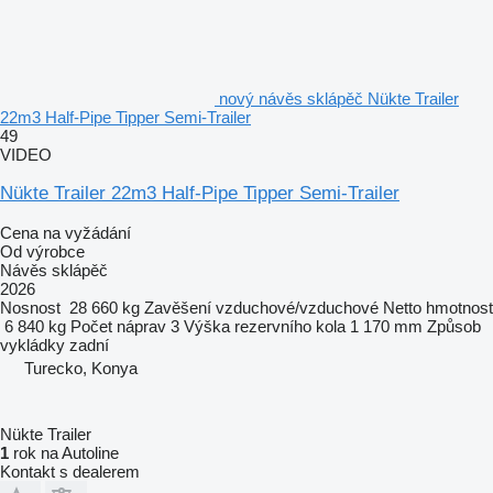
nový návěs sklápěč Nükte Trailer
22m3 Half-Pipe Tipper Semi-Trailer
49
VIDEO
Nükte Trailer 22m3 Half-Pipe Tipper Semi-Trailer
Cena na vyžádání
Od výrobce
Návěs sklápěč
2026
Nosnost
28 660 kg
Zavěšení
vzduchové/vzduchové
Netto hmotnost
6 840 kg
Počet náprav
3
Výška rezervního kola
1 170 mm
Způsob
vykládky
zadní
Turecko, Konya
Nükte Trailer
1
rok na Autoline
Kontakt s dealerem