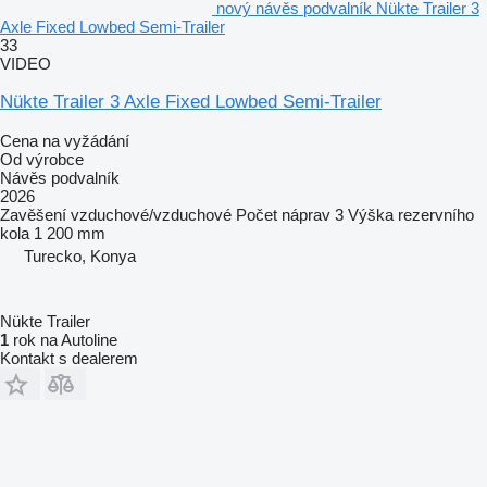
nový návěs podvalník Nükte Trailer 3
Axle Fixed Lowbed Semi-Trailer
33
VIDEO
Nükte Trailer 3 Axle Fixed Lowbed Semi-Trailer
Cena na vyžádání
Od výrobce
Návěs podvalník
2026
Zavěšení
vzduchové/vzduchové
Počet náprav
3
Výška rezervního
kola
1 200 mm
Turecko, Konya
Nükte Trailer
1
rok na Autoline
Kontakt s dealerem