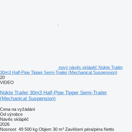
nový návěs sklápěč Nükte Trailer
30m3 Half-Pipe Tipper Semi-Trailer (Mechanical Suspension)
20
VIDEO
Nükte Trailer 30m3 Half-Pipe Tipper Semi-Trailer
(Mechanical Suspension)
Cena na vyžádání
Od výrobce
Návěs sklápěč
2026
Nosnost
49 500 kg
Objem
30 m³
Zavěšení
péra/péra
Netto