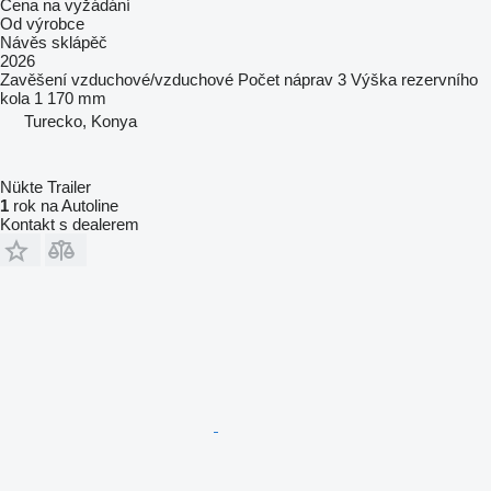
Cena na vyžádání
Od výrobce
Návěs sklápěč
2026
Zavěšení
vzduchové/vzduchové
Počet náprav
3
Výška rezervního
kola
1 170 mm
Turecko, Konya
Nükte Trailer
1
rok na Autoline
Kontakt s dealerem