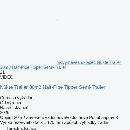
nový návěs sklápěč Nükte Trailer
30m3 Half-Pipe Tipper Semi-Trailer
21
VIDEO
Nükte Trailer 30m3 Half-Pipe Tipper Semi-Trailer
Cena na vyžádání
Od výrobce
Návěs sklápěč
2026
Objem
30 m³
Zavěšení
vzduchové/vzduchové
Počet náprav
3
Výška rezervního kola
1 170 mm
Způsob vykládky
zadní
Turecko, Konya