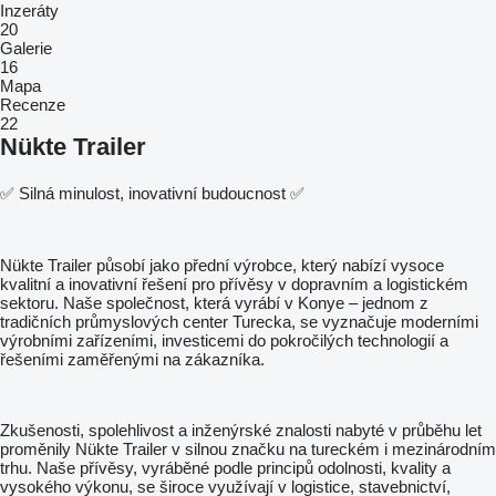
Inzeráty
20
Galerie
16
Mapa
Recenze
22
Nükte Trailer
✅ Silná minulost, inovativní budoucnost ✅
Nükte Trailer působí jako přední výrobce, který nabízí vysoce
kvalitní a inovativní řešení pro přívěsy v dopravním a logistickém
sektoru. Naše společnost, která vyrábí v Konye – jednom z
tradičních průmyslových center Turecka, se vyznačuje moderními
výrobními zařízeními, investicemi do pokročilých technologií a
řešeními zaměřenými na zákazníka.
Zkušenosti, spolehlivost a inženýrské znalosti nabyté v průběhu let
proměnily Nükte Trailer v silnou značku na tureckém i mezinárodním
trhu. Naše přívěsy, vyráběné podle principů odolnosti, kvality a
vysokého výkonu, se široce využívají v logistice, stavebnictví,