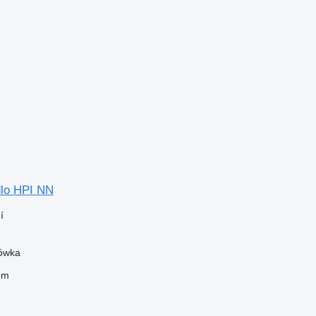
lo HPI NN
í
zówka
em