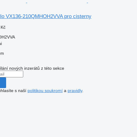
dlo VX136-210QMHOH2VVA pro cisterny
 Kč
OH2VVA
i
em
ílání nových inzerátů z této sekce
hlasíte s naší
politikou soukromí
a
pravidly
.