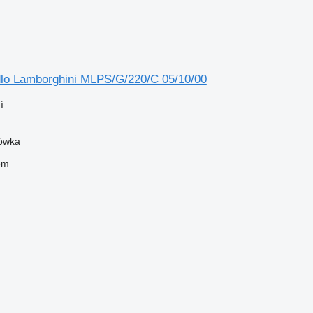
lo Lamborghini MLPS/G/220/C 05/10/00
í
zówka
em