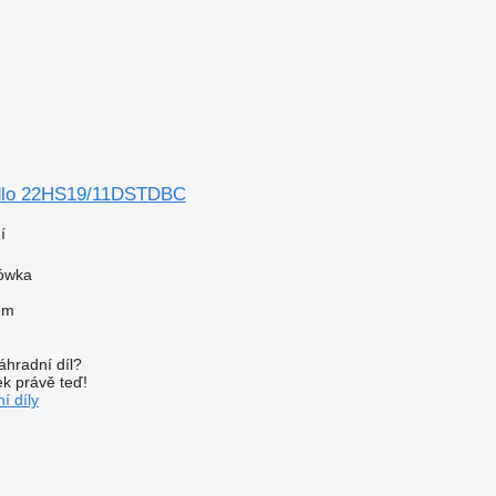
dlo 22HS19/11DSTDBC
í
zówka
em
áhradní díl?
k právě teď!
í díly