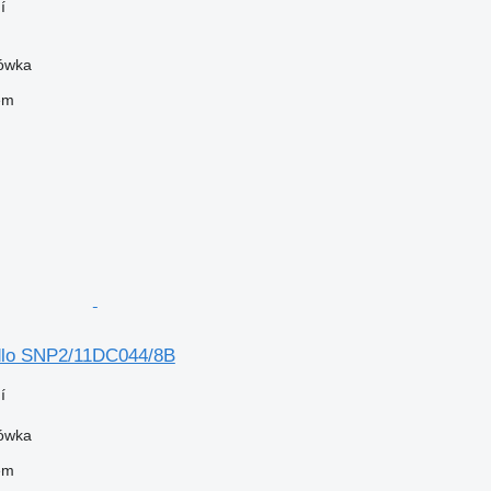
í
zówka
em
dlo SNP2/11DC044/8B
í
zówka
em