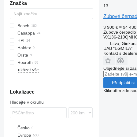
Značka
13
Zubové čerpa
Bosch
3 900 €
≈ 94 430
Zubové čerpadlo
Casappa
VX136-210QMH
HPI
Litva, Ginkuna
Haldex
UAB "EGMILA"
Kontakt s dealer
Orsta
EuroCargo
WA
P-series
Citaro
Rexroth
Midlum
Objednejte si zas
ukázat vše
Předplatit si
Kliknutím zde sou
Lokalizace
Hledejte v okruhu
Česko
Evropa