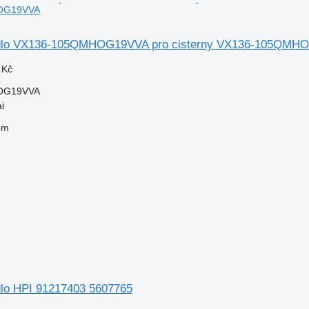
OG19VVA
dlo VX136-105QMHOG19VVA pro cisterny VX136-105QMH
 Kč
OG19VVA
i
em
lo HPI 91217403 5607765