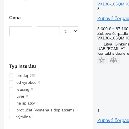
VX136-105QMH
Polsko
8
Itálie
Cena
Zubové čerpa
Litva
Německo
3 600 €
≈ 87 160
–
Belgie
Zubové čerpadlo
VX136-105QMH
Rakousko
Litva, Ginkuna
UAB "EGMILA"
Kontakt s dealer
Typ inzerátu
prodej
od výrobce
leasing
úvěr
na splátky
protiúčet (výměna s doplatkem)
1
výměna
Zubové čerpad