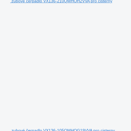
zubové čerpadlo VX136-210QMHOH2VVA pro cisterny
zubové čerpadlo VX136-105QMHOG19VVA pro cisterny