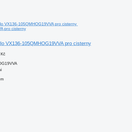
pro cisterny
dlo VX136-105QMHOG19VVA pro cisterny
 Kč
OG19VVA
i
em