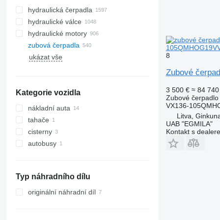
hydraulická čerpadla
hydraulické válce
hydraulické motory
zubová čerpadla
105QMHOG19VVA 
8
ukázat vše
Zubové čerpa
3 500 €
≈ 84 740
Kategorie vozidla
Zubové čerpadlo
VX136-105QMH
nákladní auta
Litva, Ginkuna
tahače
UAB "EGMILA"
Kontakt s dealer
cisterny
autobusy
Typ náhradního dílu
originální náhradní díl