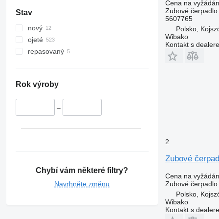
Cena na vyžádán
Zubové čerpadlo
Stav
5607765
nový
Polsko, Kojs
Wibako
ojeté
Kontakt s dealer
repasovaný
Rok výroby
–
2
Zubové čerpa
Chybí vám některé filtry?
Cena na vyžádán
Navrhněte změnu
Zubové čerpadlo
Polsko, Kojs
Wibako
Kontakt s dealer