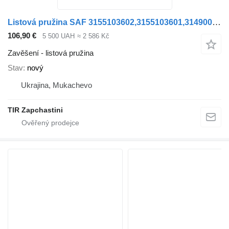
Listová pružina SAF 3155103602,3155103601,3149004502.88616700.88616700.F188Z035Z pro přívěsy Kögel
106,90 €
5 500 UAH
≈ 2 586 Kč
Zavěšení - listová pružina
Stav
nový
Ukrajina, Mukachevo
TIR Zapchastini