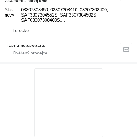
Zavěšení - náboj kola
Stav
03307308450, 03307308410, 03307308400,
nový
SAF3307304552S, SAF3307304502S
SAF03307308400S,...
Turecko
Titaniumspareparts