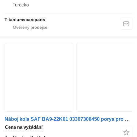
Turecko
Titaniumspareparts
Náboj kola SAF BA9-22K01 03307308450 porya pro nákladní auta SAF BI9-22- BI9-19
Cena na vyžádání