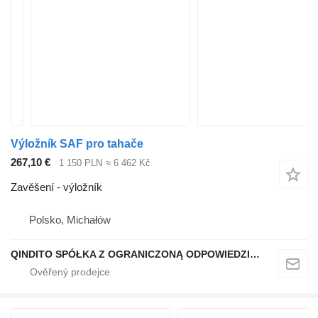
Výložník SAF pro tahače
267,10 €
1 150 PLN
≈ 6 462 Kč
Zavěšení - výložník
Polsko, Michałów
QINDITO SPÓŁKA Z OGRANICZONĄ ODPOWIEDZIALNOŚCIĄ