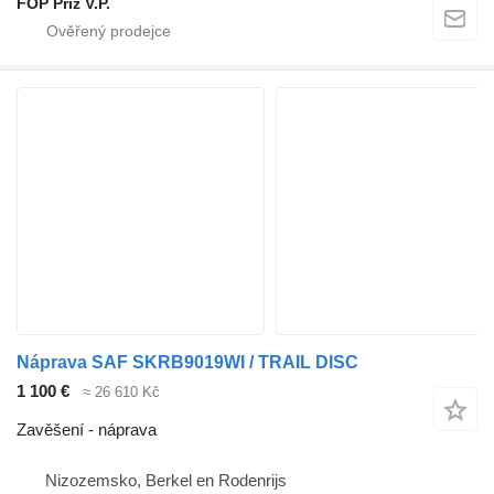
FOP Priz V.P.
Náprava SAF SKRB9019WI / TRAIL DISC
1 100 €
≈ 26 610 Kč
Zavěšení - náprava
Nizozemsko, Berkel en Rodenrijs