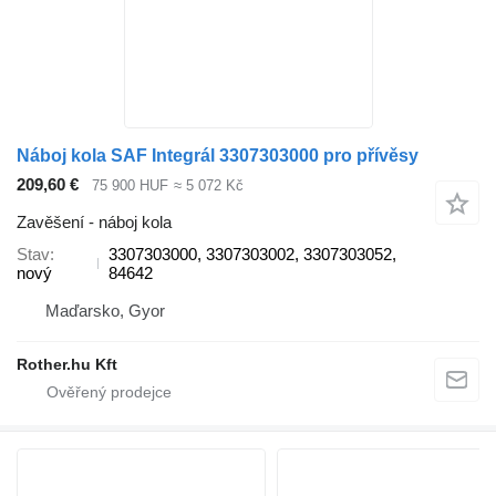
Náboj kola SAF Integrál 3307303000 pro přívěsy
209,60 €
75 900 HUF
≈ 5 072 Kč
Zavěšení - náboj kola
Stav
3307303000, 3307303002, 3307303052,
nový
84642
Maďarsko, Gyor
Rother.hu Kft