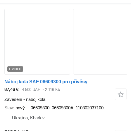
VIDEO
Náboj kola SAF 06609300 pro přívěsy
87,46 €
4 500 UAH
≈ 2 116 Kč
Zavěšení - náboj kola
Stav
nový
06609300, 06609300A, 110302037100.
Ukrajina, Kharkiv