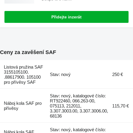
Přidejte inzerát
Ceny za zavěšení SAF
Listová pružina SAF
3155105100.
Stav: nový
250 €
.88617900. 105100
pro přívěsy SAF
Stav: nový, katalogové číslo:
RT922460, 066.263-00,
Náboj kola SAF pro
075113, 212011,
115,70 €
přívěsy
3.307.3003.00, 3.307.3006.00,
68136
Stav: nový, katalogové číslo:
Náboj kola SAF