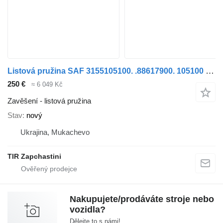
Listová pružina SAF 3155105100. .88617900. 105100 pro přívěsy SAF
250 €
≈ 6 049 Kč
Zavěšení - listová pružina
Stav
nový
Ukrajina, Mukachevo
TIR Zapchastini
Nakupujete/prodáváte stroje nebo
vozidla?
Dělejte to s námi!