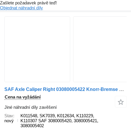
Zašlete požadavek právě teď!
Objednat náhradní díly
SAF Axle Caliper Right 03080005422 Knorr-Bremse SAF K011548 pro nákladní auta SAF TRAILER
Cena na vyžádání
Jiné náhradní díly zavěšení
Stav
K011548, SK7039, K012634, K110229,
nový
K110307 SAF 3080005420, 3080005421,
3080005402