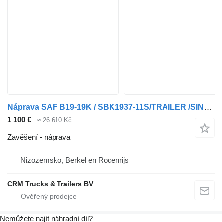
Náprava SAF B19-19K / SBK1937-11S/TRAILER /SINGLE TIRES/ DISC
1 100 €
≈ 26 610 Kč
Zavěšení - náprava
Nizozemsko, Berkel en Rodenrijs
CRM Trucks & Trailers BV
Nemůžete najít náhradní díl?