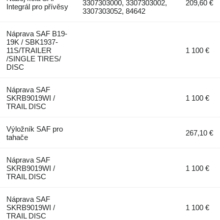
3307303000, 3307303002,
209,60 €
Integrál pro přívěsy
3307303052, 84642
Náprava SAF B19-
19K / SBK1937-
11S/TRAILER
1 100 €
/SINGLE TIRES/
DISC
Náprava SAF
SKRB9019WI /
1 100 €
TRAIL DISC
Výložník SAF pro
267,10 €
tahače
Náprava SAF
SKRB9019WI /
1 100 €
TRAIL DISC
Náprava SAF
SKRB9019WI /
1 100 €
TRAIL DISC