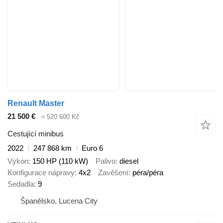
Renault Master
21 500 €
≈ 520 600 Kč
Cestující minibus
2022
247 868 km
Euro 6
Výkon
150 HP (110 kW)
Palivo
diesel
Konfigurace nápravy
4x2
Zavěšení
péra/péra
Sedadla
9
Španělsko, Lucena City