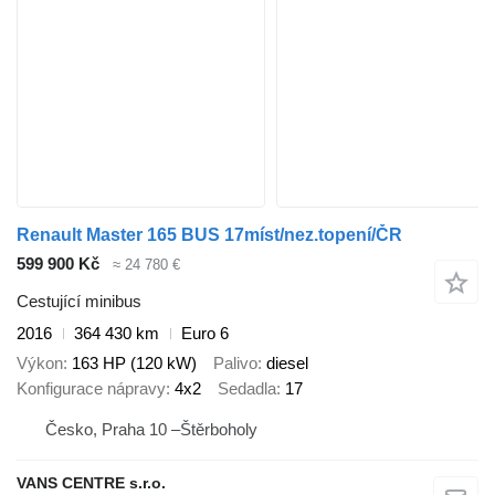
Renault Master 165 BUS 17míst/nez.topení/ČR
599 900 Kč
≈ 24 780 €
Cestující minibus
2016
364 430 km
Euro 6
Výkon
163 HP (120 kW)
Palivo
diesel
Konfigurace nápravy
4x2
Sedadla
17
Česko, Praha 10 –Štěrboholy
VANS CENTRE s.r.o.