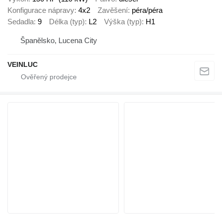
Konfigurace nápravy
4x2
Zavěšení
péra/péra
Sedadla
9
Délka (typ)
L2
Výška (typ)
H1
Španělsko, Lucena City
VEINLUC