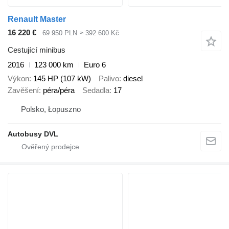
Renault Master
16 220 €
69 950 PLN
≈ 392 600 Kč
Cestující minibus
2016
123 000 km
Euro 6
Výkon
145 HP (107 kW)
Palivo
diesel
Zavěšení
péra/péra
Sedadla
17
Polsko, Łopuszno
Autobusy DVL