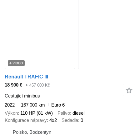
VIDEO
Renault TRAFIC III
18 900 €
≈ 457 600 Kč
Cestující minibus
2022
167 000 km
Euro 6
Výkon
110 HP (81 kW)
Palivo
diesel
Konfigurace nápravy
4x2
Sedadla
9
Polsko, Bodzentyn