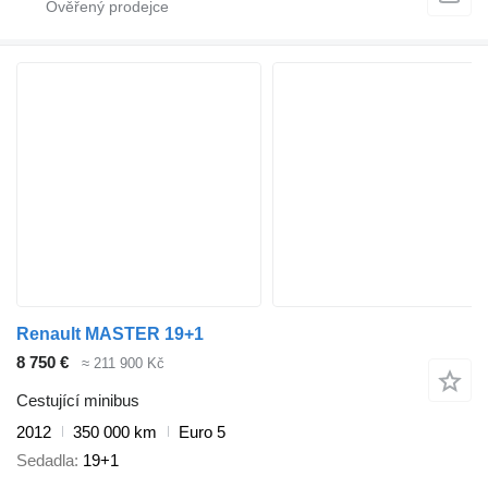
Renault MASTER 19+1
8 750 €
≈ 211 900 Kč
Cestující minibus
2012
350 000 km
Euro 5
Sedadla
19+1