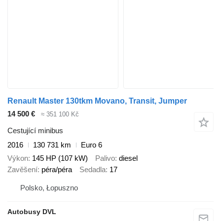
Renault Master 130tkm Movano, Transit, Jumper
14 500 €
≈ 351 100 Kč
Cestující minibus
2016
130 731 km
Euro 6
Výkon
145 HP (107 kW)
Palivo
diesel
Zavěšení
péra/péra
Sedadla
17
Polsko, Łopuszno
Autobusy DVL