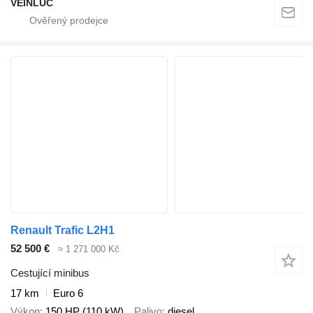
VEINLUC
Renault Trafic L2H1
52 500 €
≈ 1 271 000 Kč
Cestující minibus
17 km
Euro 6
Výkon
150 HP (110 kW)
Palivo
diesel