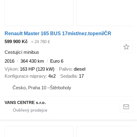
Renault Master 165 BUS 17míst/nez.topení/ČR
599 900 Kč
≈ 24 780 €
Cestující minibus
2016
364 430 km
Euro 6
Výkon
163 HP (120 kW)
Palivo
diesel
Konfigurace nápravy
4x2
Sedadla
17
Česko, Praha 10 –Štěrboholy
VANS CENTRE s.r.o.