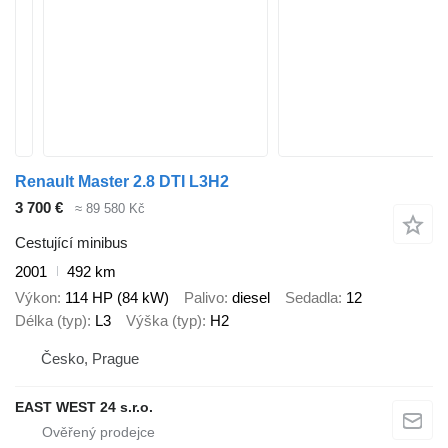
Renault Master 2.8 DTI L3H2
3 700 €
≈ 89 580 Kč
Cestující minibus
2001
492 km
Výkon
114 HP (84 kW)
Palivo
diesel
Sedadla
12
Délka (typ)
L3
Výška (typ)
H2
Česko, Prague
EAST WEST 24 s.r.o.