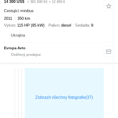
14 300 US$
≈ 301 500 Kč
≈ 12 450 €
Cestující minibus
2011
350 km
Výkon
115 HP (85 kW)
Palivo
diesel
Sedadla
8
Ukrajina
Evropa Avto