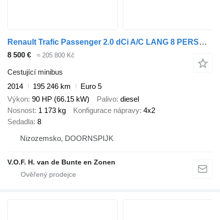
Renault Trafic Passenger 2.0 dCi A/C LANG 8 PERSOONS
8 500 €
≈ 205 800 Kč
Cestující minibus
2014
195 246 km
Euro 5
Výkon
90 HP (66.15 kW)
Palivo
diesel
Nosnost
1 173 kg
Konfigurace nápravy
4x2
Sedadla
8
Nizozemsko, DOORNSPIJK
V.O.F. H. van de Bunte en Zonen