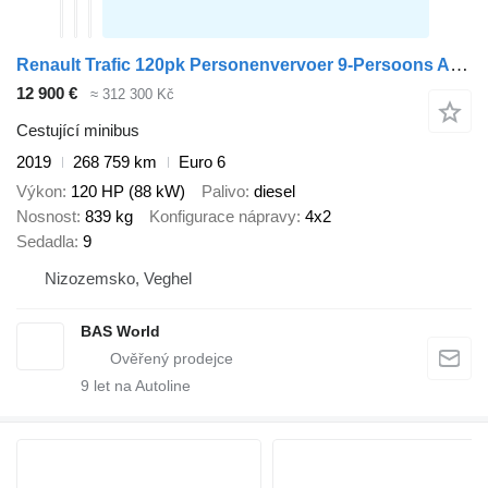
Renault Trafic 120pk Personenvervoer 9-Persoons Airco Cruise Parkeersens
12 900 €
≈ 312 300 Kč
Cestující minibus
2019
268 759 km
Euro 6
Výkon
120 HP (88 kW)
Palivo
diesel
Nosnost
839 kg
Konfigurace nápravy
4x2
Sedadla
9
Nizozemsko, Veghel
BAS World
9
let na Autoline