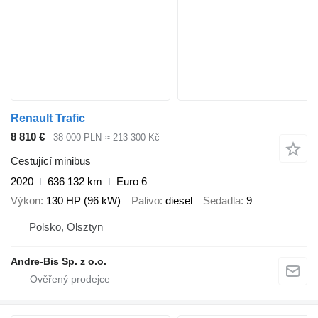
Renault Trafic
8 810 €
38 000 PLN
≈ 213 300 Kč
Cestující minibus
2020
636 132 km
Euro 6
Výkon
130 HP (96 kW)
Palivo
diesel
Sedadla
9
Polsko, Olsztyn
Andre-Bis Sp. z o.o.