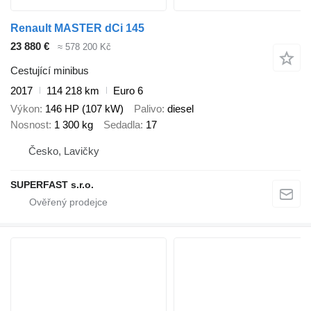
Renault MASTER dCi 145
23 880 €
≈ 578 200 Kč
Cestující minibus
2017
114 218 km
Euro 6
Výkon
146 HP (107 kW)
Palivo
diesel
Nosnost
1 300 kg
Sedadla
17
Česko, Lavičky
SUPERFAST s.r.o.