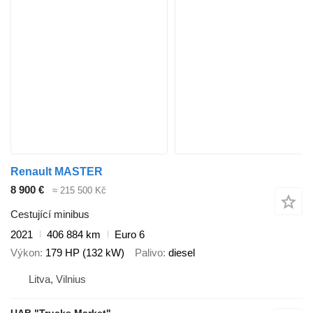
Renault MASTER
8 900 €
≈ 215 500 Kč
Cestující minibus
2021
406 884 km
Euro 6
Výkon
179 HP (132 kW)
Palivo
diesel
Litva, Vilnius
UAB "Trucks Market"