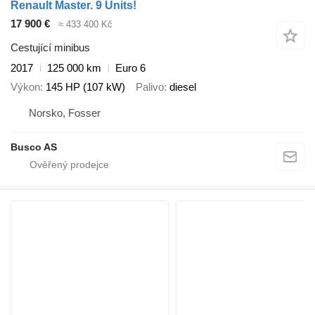
Renault Master. 9 Units!
17 900 €
≈ 433 400 Kč
Cestující minibus
2017
125 000 km
Euro 6
Výkon
145 HP (107 kW)
Palivo
diesel
Norsko, Fosser
Busco AS