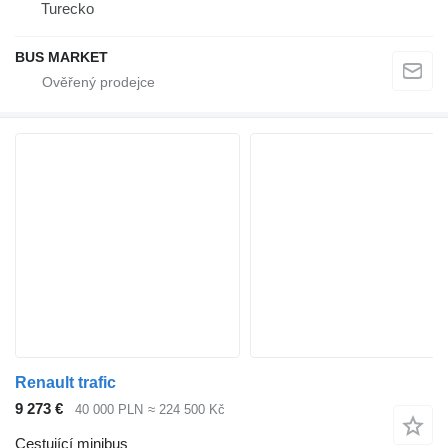
Turecko
BUS MARKET
Renault trafic
9 273 €
40 000 PLN
≈ 224 500 Kč
Cestující minibus