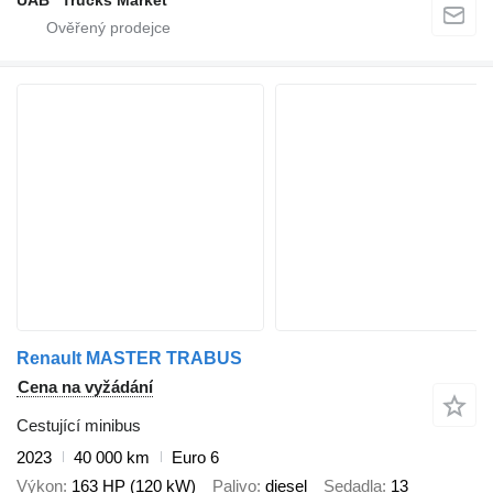
Renault MASTER TRABUS
Cena na vyžádání
Cestující minibus
2023
40 000 km
Euro 6
Výkon
163 HP (120 kW)
Palivo
diesel
Sedadla
13