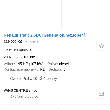
Renault Trafic 2.5DCI Generation/nez.topení
219 000 Kč
≈ 9 045 €
Cestující minibus
2007
232 100 km
Výkon
145 HP (107 kW)
Palivo
diesel
Konfigurace nápravy
4x2
Sedadla
5
Česko, Praha 10 –Štěrboholy
VANS CENTRE s.r.o.