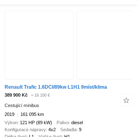
Renault Trafic 1.6DCI/89kw L1H1 9míst/klima
389 900 Kč
≈ 16 100 €
Cestující minibus
2019
161 095 km
Výkon
121 HP (89 kW)
Palivo
diesel
Konfigurace nápravy
4x2
Sedadla
9
Délka (typ)
L1
Výška (typ)
H1