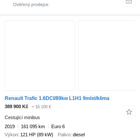
Renault Trafic 1.6DCI/89kw L1H1 9míst/klima
389 900 Kč
≈ 16 100 €
Cestující minibus
2019
161 095 km
Euro 6
Výkon
121 HP (89 kW)
Palivo
diesel