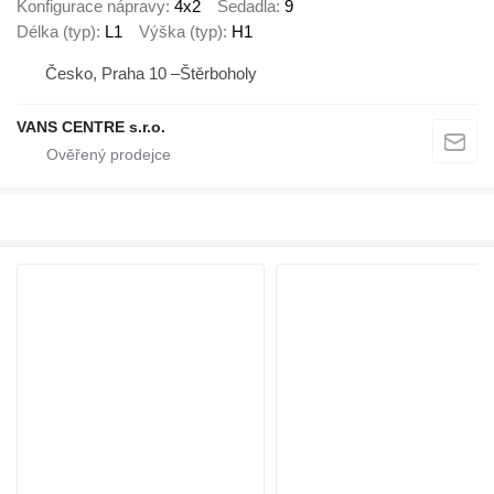
Konfigurace nápravy
4x2
Sedadla
9
Délka (typ)
L1
Výška (typ)
H1
Česko, Praha 10 –Štěrboholy
VANS CENTRE s.r.o.