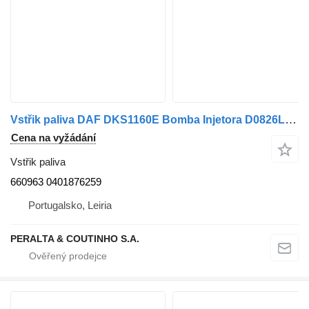
Vstřik paliva DAF DKS1160E Bomba Injetora D0826LF08 660963 pro nákladní auta DAF
Cena na vyžádání
Vstřik paliva
660963 0401876259
Portugalsko, Leiria
PERALTA & COUTINHO S.A.