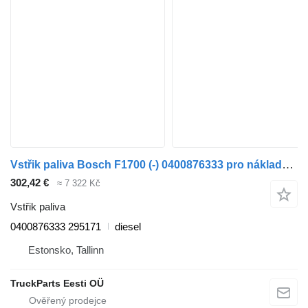
Vstřik paliva Bosch F1700 (-) 0400876333 pro nákladní auta DAF F500-F3600, N (1963-1993)
302,42 €
≈ 7 322 Kč
Vstřik paliva
0400876333 295171
diesel
Estonsko, Tallinn
TruckParts Eesti OÜ