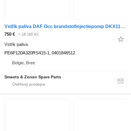
Vstřik paliva DAF Occ brandstofinjectiepomp DKX1160 PE6P120A320RS415-1 pro nákladní auta
750 €
≈ 18 160 Kč
Vstřik paliva
PE6P120A320RS415-1, 0401846512
Belgie, Bree
Smeets & Zonen Spare Parts