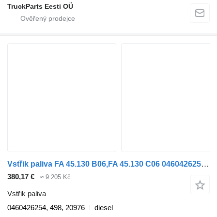
TruckParts Eesti OÜ
Vstřik paliva FA 45.130 B06,FA 45.130 C06 0460426254 pro nákladní auta DAF 45
380,17 €
≈ 9 205 Kč
Vstřik paliva
0460426254, 498, 20976
diesel