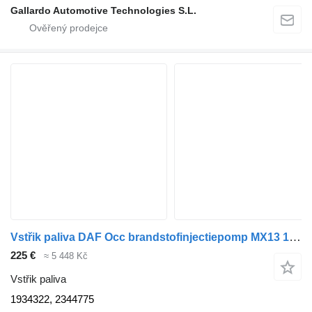
Gallardo Automotive Technologies S.L.
Vstřik paliva DAF Occ brandstofinjectiepomp MX13 1934322, 2344775 pro nákladní auta
225 €
≈ 5 448 Kč
Vstřik paliva
1934322, 2344775