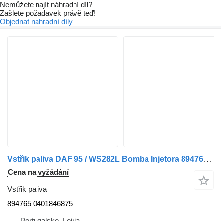
Nemůžete najít náhradní díl?
Zašlete požadavek právě teď!
Objednat náhradní díly
Vstřik paliva DAF 95 / WS282L Bomba Injetora 894765 pro nákladní auta DAF
Cena na vyžádání
Vstřik paliva
894765 0401846875
Portugalsko, Leiria