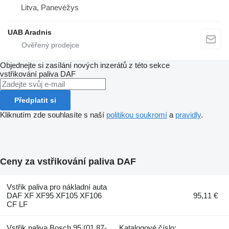
Litva, Panevėžys
UAB Aradnis
Objednejte si zasílání nových inzerátů z této sekce
vstřikování paliva
DAF
Předplatit si
Kliknutím zde souhlasíte s naší
politikou soukromí
a
pravidly
.
Ceny za vstřikování paliva DAF
Vstřik paliva pro nákladní auta
DAF XF XF95 XF105 XF106
95,11 €
CF LF
Vstřik paliva Bosch 95 (01.87-
Katalogové číslo: