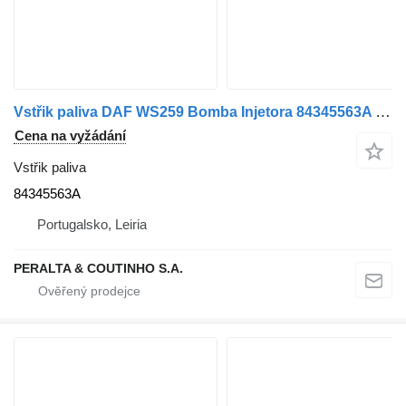
Vstřik paliva DAF WS259 Bomba Injetora 84345563A pro nákladní auta DAF
Cena na vyžádání
Vstřik paliva
84345563A
Portugalsko, Leiria
PERALTA & COUTINHO S.A.