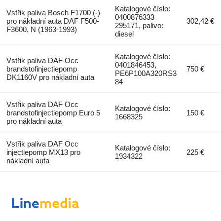
Katalogové číslo:
Vstřik paliva Bosch F1700 (-)
0400876333
pro nákladní auta DAF F500-
302,42 €
295171, palivo:
F3600, N (1963-1993)
diesel
Katalogové číslo:
Vstřik paliva DAF Occ
0401846453,
brandstofinjectiepomp
750 €
PE6P100A320RS3
DK1160V pro nákladní auta
84
Vstřik paliva DAF Occ
Katalogové číslo:
brandstofinjectiepomp Euro 5
150 €
1668325
pro nákladní auta
Vstřik paliva DAF Occ
Katalogové číslo:
injectiepomp MX13 pro
225 €
1934322
nákladní auta