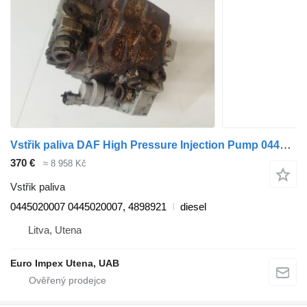
Vstřik paliva DAF High Pressure Injection Pump 0445020007 pro nákladní auta DAF LF
370 €
≈ 8 958 Kč
Vstřik paliva
0445020007 0445020007, 4898921
diesel
Litva, Utena
Euro Impex Utena, UAB