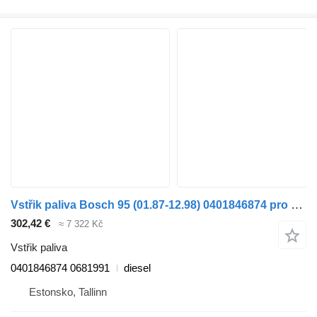
Vstřik paliva Bosch 95 (01.87-12.98) 0401846874 pro nákladní auta DAF 45, 55, 65, 75, 85, 95 (1987-1998)
302,42 €
≈ 7 322 Kč
Vstřik paliva
0401846874 0681991
diesel
Estonsko, Tallinn