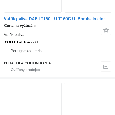
Vstřik paliva DAF LT160L / LT160G / L Bomba Injetora / L 393868 pro nákladní auta DAF
Cena na vyžádání
Vstřik paliva
393868 0401846530
Portugalsko, Leiria
PERALTA & COUTINHO S.A.