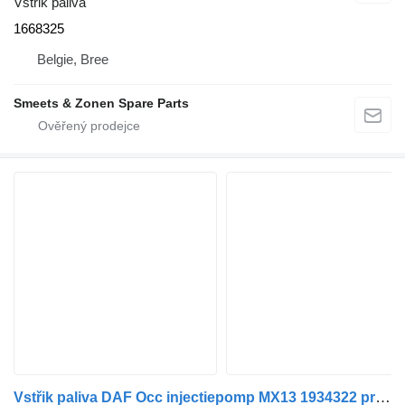
Vstřik paliva
1668325
Belgie, Bree
Smeets & Zonen Spare Parts
Vstřik paliva DAF Occ injectiepomp MX13 1934322 pro nákladní auta