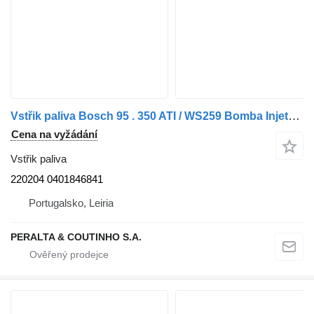
Vstřik paliva Bosch 95 . 350 ATI / WS259 Bomba Injetora 220204 pro nákladní auta DAF
Cena na vyžádání
Vstřik paliva
220204 0401846841
Portugalsko, Leiria
PERALTA & COUTINHO S.A.