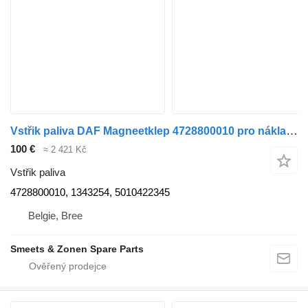
Vstřik paliva DAF Magneetklep 4728800010 pro nákladní auta
100 €
≈ 2 421 Kč
Vstřik paliva
4728800010, 1343254, 5010422345
Belgie, Bree
Smeets & Zonen Spare Parts