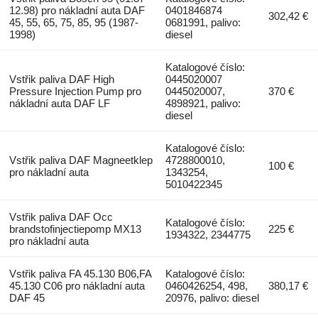
12.98) pro nákladní auta DAF
0401846874
302,42 €
45, 55, 65, 75, 85, 95 (1987-
0681991, palivo:
1998)
diesel
Katalogové číslo:
Vstřik paliva DAF High
0445020007
Pressure Injection Pump pro
0445020007,
370 €
nákladní auta DAF LF
4898921, palivo:
diesel
Katalogové číslo:
Vstřik paliva DAF Magneetklep
4728800010,
100 €
pro nákladní auta
1343254,
5010422345
Vstřik paliva DAF Occ
Katalogové číslo:
brandstofinjectiepomp MX13
225 €
1934322, 2344775
pro nákladní auta
Vstřik paliva FA 45.130 B06,FA
Katalogové číslo:
45.130 C06 pro nákladní auta
0460426254, 498,
380,17 €
DAF 45
20976, palivo: diesel