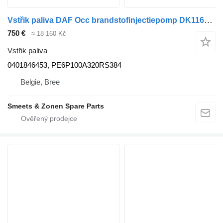
Vstřik paliva DAF Occ brandstofinjectiepomp DK1160V 0401846453 pro nákladní auta
750 €
≈ 18 160 Kč
Vstřik paliva
0401846453, PE6P100A320RS384
Belgie, Bree
Smeets & Zonen Spare Parts