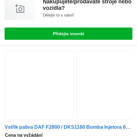
Nakupujete/prodáváte stroje nebo
vozidla?
Dělejte to s námi!
Přidejte inzerát
Vstřik paliva DAF F2800 / DKS1160 Bomba Injetora 680110 pro nákladní auta DAF
Cena na vyžádání