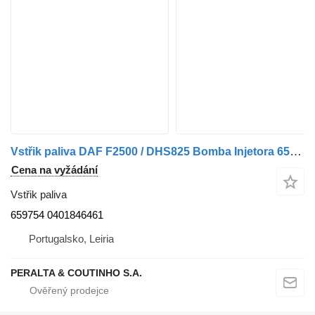
Vstřik paliva DAF F2500 / DHS825 Bomba Injetora 659754 pro nákladní auta DAF F2500
Cena na vyžádání
Vstřik paliva
659754 0401846461
Portugalsko, Leiria
PERALTA & COUTINHO S.A.