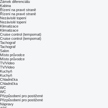
Zámek diferenciálu
Kabina
Řízení na pravé straně
Řízení na pravé straně
Nezávislé topení
Nezávislé topení
Klimatizace
Klimatizace
Cruise control (tempomat)
Cruise control (tempomat)
Tachograf
Tachograf
Salon
Místo průvodce
Místo průvodce
TV/Video
TV/Video
Kuchyň
Kuchyň
Chladnička
Chladnička
WC
WC
Přizpůsobení pro postižené
Přizpůsobení pro postižené
Nápravy