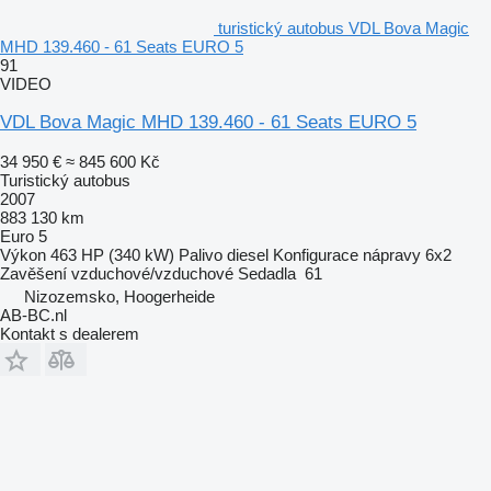
turistický autobus VDL Bova Magic
MHD 139.460 - 61 Seats EURO 5
91
VIDEO
VDL Bova Magic MHD 139.460 - 61 Seats EURO 5
34 950 €
≈ 845 600 Kč
Turistický autobus
2007
883 130 km
Euro 5
Výkon
463 HP (340 kW)
Palivo
diesel
Konfigurace nápravy
6x2
Zavěšení
vzduchové/vzduchové
Sedadla
61
Nizozemsko, Hoogerheide
AB-BC.nl
Kontakt s dealerem