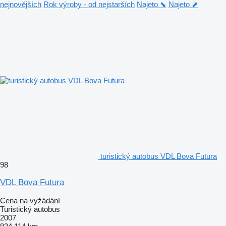
nejnovějších
Rok výroby - od nejstarších
Najeto ⬊
Najeto ⬈
turistický autobus VDL Bova Futura
98
VDL Bova Futura
Cena na vyžádání
Turistický autobus
2007