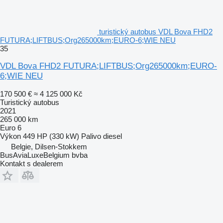
turistický autobus VDL Bova FHD2
FUTURA;LIFTBUS;Org265000km;EURO-6;WIE NEU
35
VDL Bova FHD2 FUTURA;LIFTBUS;Org265000km;EURO-
6;WIE NEU
170 500 €
≈ 4 125 000 Kč
Turistický autobus
2021
265 000 km
Euro 6
Výkon
449 HP (330 kW)
Palivo
diesel
Belgie, Dilsen-Stokkem
BusAviaLuxeBelgium bvba
Kontakt s dealerem