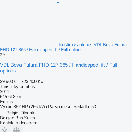
turistický autobus VDL Bova Futura
FHD 127.365 / Handicaped lift / Full options
29
VDL Bova Futura FHD 127.365 / Handicaped lift / Full
options
29 900 €
≈ 723 400 Kč
Turistický autobus
2011
645 618 km
Euro 5
Výkon
362 HP (266 kW)
Palivo
diesel
Sedadla
53
Belgie, Tildonk
Belgian Bus Sales
Kontakt s dealerem