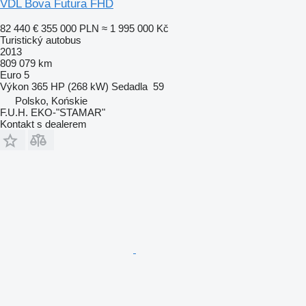
VDL Bova Futura FHD
82 440 €
355 000 PLN
≈ 1 995 000 Kč
Turistický autobus
2013
809 079 km
Euro 5
Výkon
365 HP (268 kW)
Sedadla
59
Polsko, Końskie
F.U.H. EKO-"STAMAR"
Kontakt s dealerem