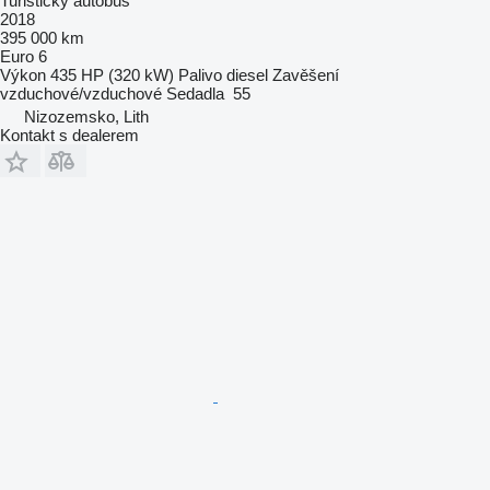
Turistický autobus
2018
395 000 km
Euro 6
Výkon
435 HP (320 kW)
Palivo
diesel
Zavěšení
vzduchové/vzduchové
Sedadla
55
Nizozemsko, Lith
Kontakt s dealerem