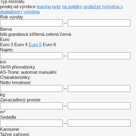
Typ inzerátu
prodej
od výrobce
leasing
úvěr
na splátky
protiúčet (výměna s
doplatkem)
výměna
Rok výroby
–
Barva
bílá
granátová
stříbrná
zelená
černá
Euro
Euro 3
Euro 4
Euro 5
Euro 6
Najeto
–
km
Skříň převodovky
AS-Tronic
automat
manuální
Charakteristiky
Netto hmotnost
–
kg
Zavazadlový prostor
–
m³
Sedadla
–
Karoserie
Tažné zařízení