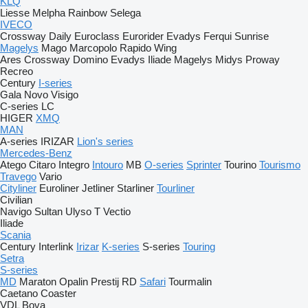
KLQ
Liesse
Melpha
Rainbow
Selega
IVECO
Crossway
Daily
Euroclass
Eurorider
Evadys
Ferqui Sunrise
Magelys
Mago
Marcopolo
Rapido
Wing
Ares
Crossway
Domino
Evadys
Iliade
Magelys
Midys
Proway
Recreo
Century
I-series
Gala
Novo
Visigo
C-series
LC
HIGER
XMQ
MAN
A-series
IRIZAR
Lion's series
Mercedes-Benz
Atego
Citaro
Integro
Intouro
MB
O-series
Sprinter
Tourino
Tourismo
Travego
Vario
Cityliner
Euroliner
Jetliner
Starliner
Tourliner
Civilian
Navigo
Sultan
Ulyso T
Vectio
Iliade
Scania
Century
Interlink
Irizar
K-series
S-series
Touring
Setra
S-series
MD
Maraton
Opalin
Prestij
RD
Safari
Tourmalin
Caetano
Coaster
VDL Bova