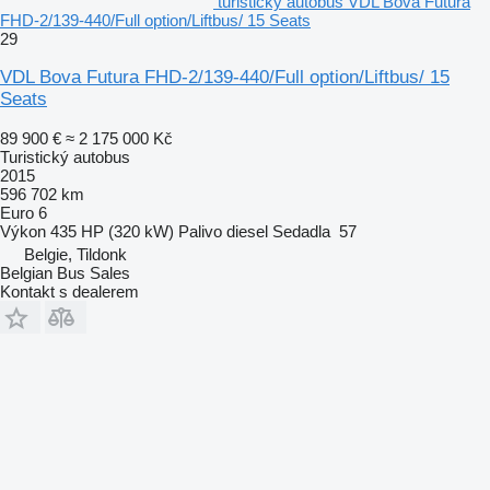
turistický autobus VDL Bova Futura
FHD-2/139-440/Full option/Liftbus/ 15 Seats
29
VDL Bova Futura FHD-2/139-440/Full option/Liftbus/ 15
Seats
89 900 €
≈ 2 175 000 Kč
Turistický autobus
2015
596 702 km
Euro 6
Výkon
435 HP (320 kW)
Palivo
diesel
Sedadla
57
Belgie, Tildonk
Belgian Bus Sales
Kontakt s dealerem