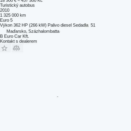
18 900 €
≈ 457 300 Kč
Turistický autobus
2010
1 325 000 km
Euro 5
Výkon
362 HP (266 kW)
Palivo
diesel
Sedadla
51
Maďarsko, Százhalombatta
B Euro Car Kft.
Kontakt s dealerem