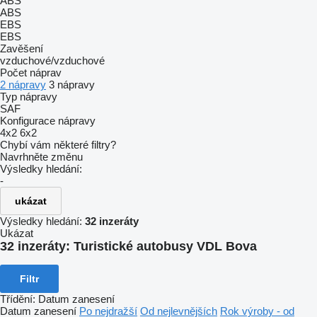
ABS
ABS
EBS
EBS
Zavěšení
vzduchové/vzduchové
Počet náprav
2 nápravy
3 nápravy
Typ nápravy
SAF
Konfigurace nápravy
4x2
6x2
Chybí vám některé filtry?
Navrhněte změnu
Výsledky hledání:
-
ukázat
Výsledky hledání:
32 inzeráty
Ukázat
32 inzeráty:
Turistické autobusy VDL Bova
Filtr
Třídění
:
Datum zanesení
Datum zanesení
Po nejdražší
Od nejlevnějších
Rok výroby - od