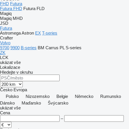
FHD
Futura
Futura FHD
Futura FLD
Magiq
Magiq MHD
JSD
Futura
Astromega
Astron
EX
T-series
Crafter
Volvo
9700
9900
B-series
BM
Carrus
PL
S-series
ZK
LCK
ukázat vše
Lokalizace
Hledejte v okruhu
Česko
Evropa
Polsko
Nizozemsko
Belgie
Německo
Rumunsko
Dánsko
Maďarsko
Švýcarsko
ukázat vše
Cena
–