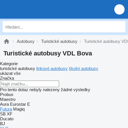
Autobusy
Turistické autobusy
Turistické autobusy V
Turistické autobusy VDL Bova
Kategorie
turistické autobusy
linkové autobusy
školní autobusy
ukázat vše
Značka
Pro tento dotaz nebyly nalezeny žádné výsledky
Probus
Maestro
Aura
Eurostar E
Futura
Magiq
SB
XF
Ducato
BJ