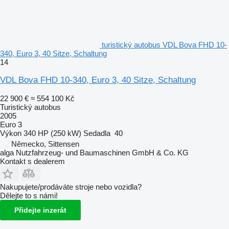
turistický autobus VDL Bova FHD 10-
340, Euro 3, 40 Sitze, Schaltung
14
VDL Bova FHD 10-340, Euro 3, 40 Sitze, Schaltung
22 900 €
≈ 554 100 Kč
Turistický autobus
2005
Euro 3
Výkon
340 HP (250 kW)
Sedadla
40
Německo, Sittensen
alga Nutzfahrzeug- und Baumaschinen GmbH & Co. KG
Kontakt s dealerem
Nakupujete/prodáváte stroje nebo vozidla?
Dělejte to s námi!
Přidejte inzerát