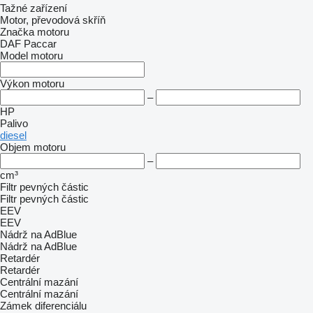
Tažné zařízení
Motor, převodová skříň
Značka motoru
DAF
Paccar
Model motoru
Výkon motoru
–
HP
Palivo
diesel
Objem motoru
–
cm³
Filtr pevných částic
Filtr pevných částic
EEV
EEV
Nádrž na AdBlue
Nádrž na AdBlue
Retardér
Retardér
Centrální mazání
Centrální mazání
Zámek diferenciálu