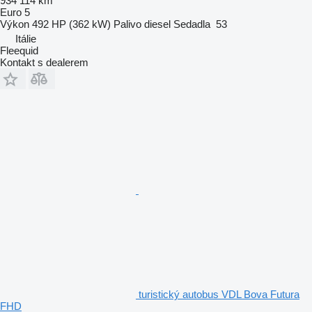
934 114 km
Euro 5
Výkon
492 HP (362 kW)
Palivo
diesel
Sedadla
53
Itálie
Fleequid
Kontakt s dealerem
turistický autobus VDL Bova Futura
FHD