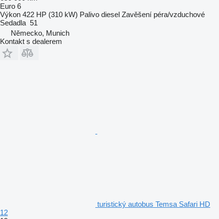
Euro 6
Výkon
422 HP (310 kW)
Palivo
diesel
Zavěšení
péra/vzduchové
Sedadla
51
Německo, Munich
Kontakt s dealerem
turistický autobus Temsa Safari HD
12