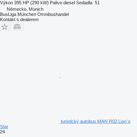
Výkon
395 HP (290 kW)
Palivo
diesel
Sedadla
51
Německo, Munich
BusLiga München Omnibushandel
Kontakt s dealerem
turistický autobus MAN R02 Lion´s
Star
24