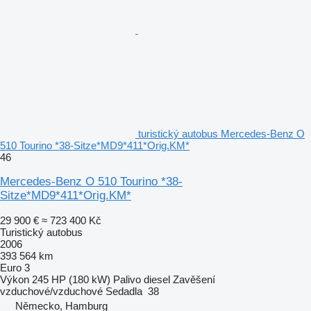
turistický autobus Mercedes-Benz O
510 Tourino *38-Sitze*MD9*411*Orig.KM*
46
Mercedes-Benz O 510 Tourino *38-
Sitze*MD9*411*Orig.KM*
29 900 €
≈ 723 400 Kč
Turistický autobus
2006
393 564 km
Euro 3
Výkon
245 HP (180 kW)
Palivo
diesel
Zavěšení
vzduchové/vzduchové
Sedadla
38
Německo, Hamburg