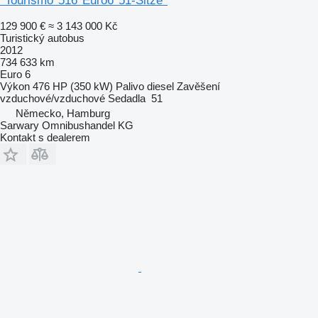
*Tourismo*516*Euro6*51-Sitze*
129 900 €
≈ 3 143 000 Kč
Turistický autobus
2012
734 633 km
Euro 6
Výkon
476 HP (350 kW)
Palivo
diesel
Zavěšení
vzduchové/vzduchové
Sedadla
51
Německo, Hamburg
Sarwary Omnibushandel KG
Kontakt s dealerem