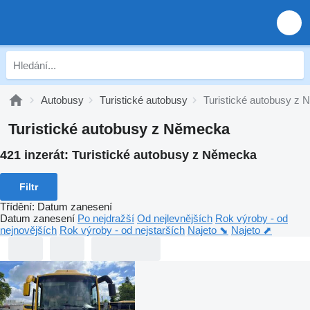
Autobusy
Turistické autobusy
Turistické autobusy z
Turistické autobusy z Německa
421 inzerát:
Turistické autobusy z Německa
Filtr
Třídění
:
Datum zanesení
Datum zanesení
Po nejdražší
Od nejlevnějších
Rok výroby - od
nejnovějších
Rok výroby - od nejstarších
Najeto ⬊
Najeto ⬈