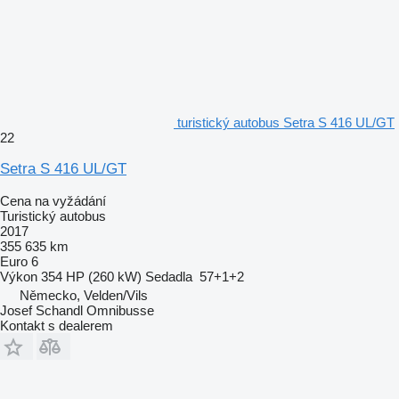
turistický autobus Setra S 416 UL/GT
22
Setra S 416 UL/GT
Cena na vyžádání
Turistický autobus
2017
355 635 km
Euro 6
Výkon
354 HP (260 kW)
Sedadla
57+1+2
Německo, Velden/Vils
Josef Schandl Omnibusse
Kontakt s dealerem