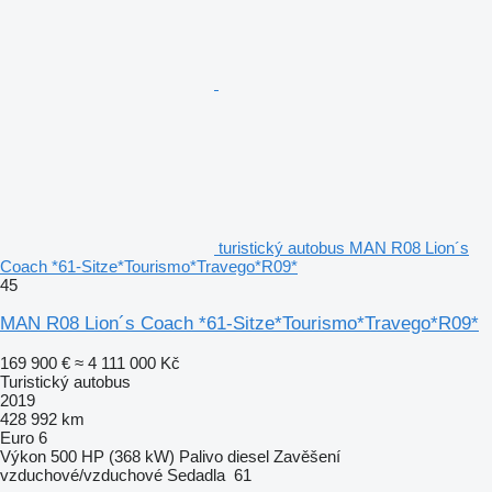
turistický autobus MAN R08 Lion´s
Coach *61-Sitze*Tourismo*Travego*R09*
45
MAN R08 Lion´s Coach *61-Sitze*Tourismo*Travego*R09*
169 900 €
≈ 4 111 000 Kč
Turistický autobus
2019
428 992 km
Euro 6
Výkon
500 HP (368 kW)
Palivo
diesel
Zavěšení
vzduchové/vzduchové
Sedadla
61