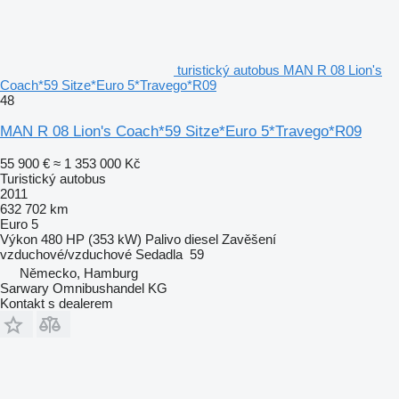
turistický autobus MAN R 08 Lion's
Coach*59 Sitze*Euro 5*Travego*R09
48
MAN R 08 Lion's Coach*59 Sitze*Euro 5*Travego*R09
55 900 €
≈ 1 353 000 Kč
Turistický autobus
2011
632 702 km
Euro 5
Výkon
480 HP (353 kW)
Palivo
diesel
Zavěšení
vzduchové/vzduchové
Sedadla
59
Německo, Hamburg
Sarwary Omnibushandel KG
Kontakt s dealerem