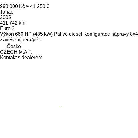
998 000 Kč
≈ 41 250 €
Tahač
2005
411 742 km
Euro 3
Výkon
660 HP (485 kW)
Palivo
diesel
Konfigurace nápravy
8x4
Zavěšení
péra/péra
Česko
CZECH M.A.T.
Kontakt s dealerem