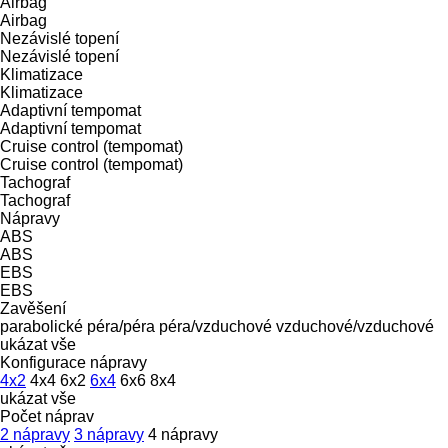
Airbag
Airbag
Nezávislé topení
Nezávislé topení
Klimatizace
Klimatizace
Adaptivní tempomat
Adaptivní tempomat
Cruise control (tempomat)
Cruise control (tempomat)
Tachograf
Tachograf
Nápravy
ABS
ABS
EBS
EBS
Zavěšení
parabolické
péra/péra
péra/vzduchové
vzduchové/vzduchové
ukázat vše
Konfigurace nápravy
4x2
4x4
6x2
6x4
6x6
8x4
ukázat vše
Počet náprav
2 nápravy
3 nápravy
4 nápravy