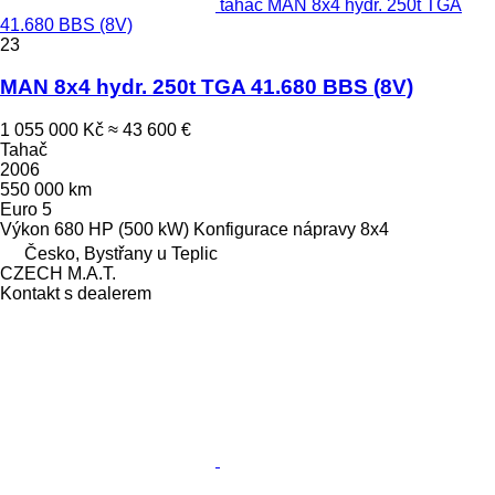
tahač MAN 8x4 hydr. 250t TGA
41.680 BBS (8V)
23
MAN 8x4 hydr. 250t TGA 41.680 BBS (8V)
1 055 000 Kč
≈ 43 600 €
Tahač
2006
550 000 km
Euro 5
Výkon
680 HP (500 kW)
Konfigurace nápravy
8x4
Česko, Bystřany u Teplic
CZECH M.A.T.
Kontakt s dealerem