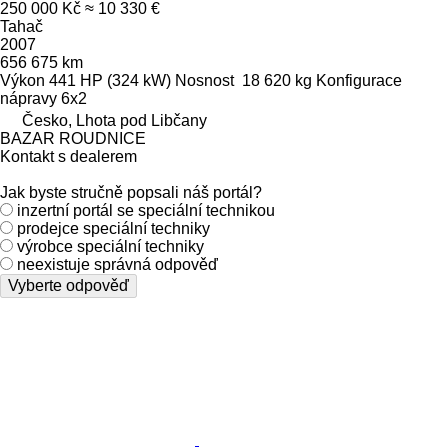
250 000 Kč
≈ 10 330 €
Tahač
2007
656 675 km
Výkon
441 HP (324 kW)
Nosnost
18 620 kg
Konfigurace
nápravy
6x2
Česko, Lhota pod Libčany
BAZAR ROUDNICE
Kontakt s dealerem
Jak byste stručně popsali náš portál?
inzertní portál se speciální technikou
prodejce speciální techniky
výrobce speciální techniky
neexistuje správná odpověď
Vyberte odpověď