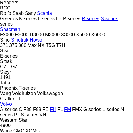
Renders
ROC
Rolfo
Saab
Sany
Scania
G-series
K-series
L-series
LB
P-series
R-series
S-series
T-
series
Shacman
F2000
F3000
H3000
M3000
X3000
X5000
X6000
Sino
Sinotruk Howo
371
375
380
Max
NX
T5G
T7H
Sisu
E-series
Sitrak
C7H
G7
Steyr
1491
Tatra
Phoenix
T-series
Vang
Veldhuizen
Volkswagen
Crafter
LT
Volvo
A-series
C
F88
F89
FE
FH
FL
FM
FMX
G-series
L-series
N-
series
PL
S-series
VNL
Western Star
4900
White GMC
XCMG