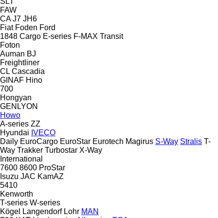
SLT
FAW
CA
J7
JH6
Fiat
Foden
Ford
1848
Cargo
E-series
F-MAX
Transit
Foton
Auman
BJ
Freightliner
CL
Cascadia
GINAF
Hino
700
Hongyan
GENLYON
Howo
A-series
ZZ
Hyundai
IVECO
Daily
EuroCargo
EuroStar
Eurotech
Magirus
S-Way
Stralis
T-
Way
Trakker
Turbostar
X-Way
International
7600
8600
ProStar
Isuzu
JAC
KamAZ
5410
Kenworth
T-series
W-series
Kögel
Langendorf
Lohr
MAN