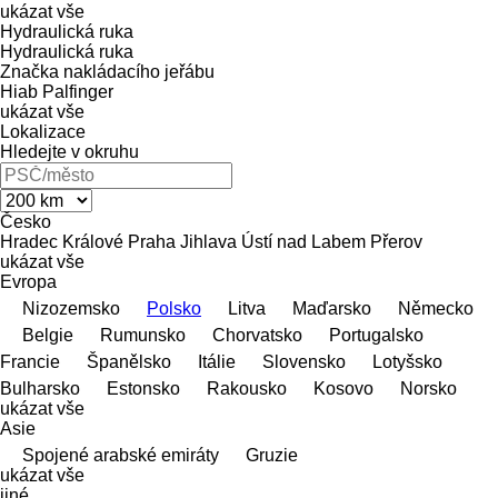
ukázat vše
Hydraulická ruka
Hydraulická ruka
Značka nakládacího jeřábu
Hiab
Palfinger
ukázat vše
Lokalizace
Hledejte v okruhu
Česko
Hradec Králové
Praha
Jihlava
Ústí nad Labem
Přerov
ukázat vše
Evropa
Nizozemsko
Polsko
Litva
Maďarsko
Německo
Belgie
Rumunsko
Chorvatsko
Portugalsko
Francie
Španělsko
Itálie
Slovensko
Lotyšsko
Bulharsko
Estonsko
Rakousko
Kosovo
Norsko
ukázat vše
Asie
Spojené arabské emiráty
Gruzie
ukázat vše
jiné