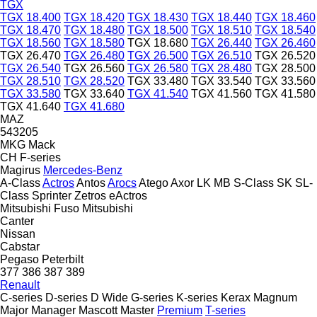
TGX
TGX 18.400
TGX 18.420
TGX 18.430
TGX 18.440
TGX 18.460
TGX 18.470
TGX 18.480
TGX 18.500
TGX 18.510
TGX 18.540
TGX 18.560
TGX 18.580
TGX 18.680
TGX 26.440
TGX 26.460
TGX 26.470
TGX 26.480
TGX 26.500
TGX 26.510
TGX 26.520
TGX 26.540
TGX 26.560
TGX 26.580
TGX 28.480
TGX 28.500
TGX 28.510
TGX 28.520
TGX 33.480
TGX 33.540
TGX 33.560
TGX 33.580
TGX 33.640
TGX 41.540
TGX 41.560
TGX 41.580
TGX 41.640
TGX 41.680
MAZ
543205
MKG
Mack
CH
F-series
Magirus
Mercedes-Benz
A-Class
Actros
Antos
Arocs
Atego
Axor
LK
MB
S-Class
SK
SL-
Class
Sprinter
Zetros
eActros
Mitsubishi Fuso
Mitsubishi
Canter
Nissan
Cabstar
Pegaso
Peterbilt
377
386
387
389
Renault
C-series
D-series
D Wide
G-series
K-series
Kerax
Magnum
Major
Manager
Mascott
Master
Premium
T-series