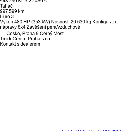
543 290 Kč
≈ 22 450 €
Tahač
997 599 km
Euro 3
Výkon
480 HP (353 kW)
Nosnost
20 630 kg
Konfigurace
nápravy
8x4
Zavěšení
péra/vzduchové
Česko, Praha 9 Černý Most
Truck Centre Praha s.r.o.
Kontakt s dealerem