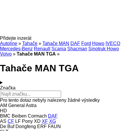
Přidejte inzerát
Autoline
»
Tahače
»
Tahače MAN
DAF
Ford
Howo
IVECO
Mercedes-Benz
Renault
Scania
Shacman
Sinotruk Howo
Volvo
»
Tahače MAN TGA
»
Tahače MAN TGA
Značka
Pro tento dotaz nebyly nalezeny žádné výsledky
AM General
Astra
HD
BMC
Beiben
Cormach
DAF
AS
CF
LF
Pony
XD
XF
XG
De Buf
Dongfeng
ERF
FAUN