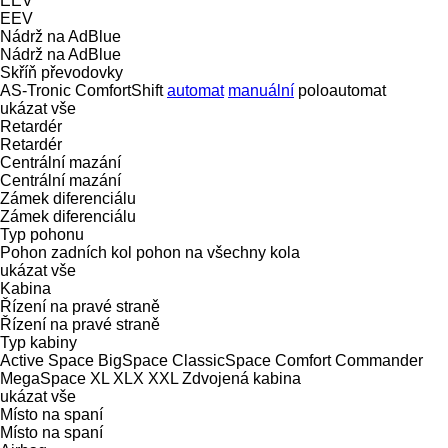
EEV
EEV
Nádrž na AdBlue
Nádrž na AdBlue
Skříň převodovky
AS-Tronic
ComfortShift
automat
manuální
poloautomat
ukázat vše
Retardér
Retardér
Centrální mazání
Centrální mazání
Zámek diferenciálu
Zámek diferenciálu
Typ pohonu
Pohon zadních kol
pohon na všechny kola
ukázat vše
Kabina
Řízení na pravé straně
Řízení na pravé straně
Typ kabiny
Active Space
BigSpace
ClassicSpace
Comfort
Commander
MegaSpace
XL
XLX
XXL
Zdvojená kabina
ukázat vše
Místo na spaní
Místo na spaní