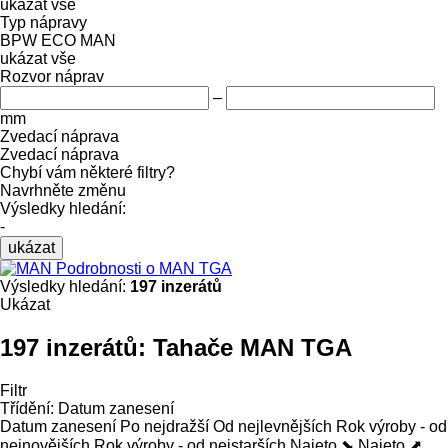
ukázat vše
Typ nápravy
BPW ECO
MAN
ukázat vše
Rozvor náprav
–
mm
Zvedací náprava
Zvedací náprava
Chybí vám některé filtry?
Navrhněte změnu
Výsledky hledání:
-
ukázat
Podrobnosti o MAN TGA
Výsledky hledání:
197 inzerátů
Ukázat
197 inzerátů:
Tahače MAN TGA
Filtr
Třídění
:
Datum zanesení
Datum zanesení
Po nejdražší
Od nejlevnějších
Rok výroby - od
nejnovějších
Rok výroby - od nejstarších
Najeto ⬊
Najeto ⬈