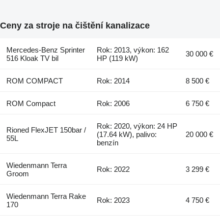
Ceny za stroje na čištění kanalizace
Mercedes-Benz Sprinter
Rok: 2013, výkon: 162
30 000 €
516 Kloak TV bil
HP (119 kW)
ROM COMPACT
Rok: 2014
8 500 €
ROM Compact
Rok: 2006
6 750 €
Rok: 2020, výkon: 24 HP
Rioned FlexJET 150bar /
(17.64 kW), palivo:
20 000 €
55L
benzín
Wiedenmann Terra
Rok: 2022
3 299 €
Groom
Wiedenmann Terra Rake
Rok: 2023
4 750 €
170