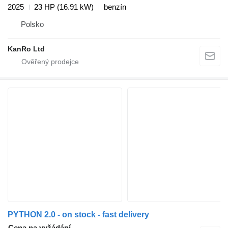
2025
23 HP (16.91 kW)
benzín
Polsko
KanRo Ltd
PYTHON 2.0 - on stock - fast delivery
Cena na vyžádání