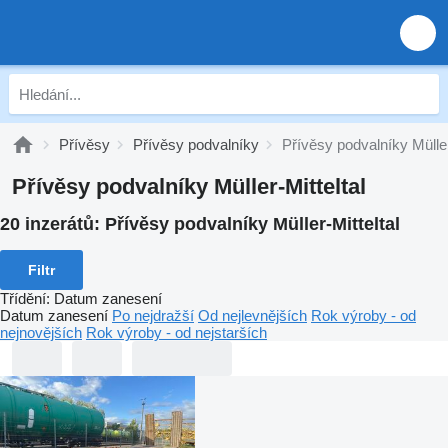
Přívěsy
Přívěsy podvalníky
Přívěsy podvalníky Müller
Přívěsy podvalníky Müller-Mitteltal
20 inzerátů:
Přívěsy podvalníky Müller-Mitteltal
Filtr
Třídění
:
Datum zanesení
Datum zanesení
Po nejdražší
Od nejlevnějších
Rok výroby - od
nejnovějších
Rok výroby - od nejstarších