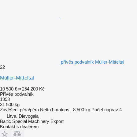
přívěs podvalník Müller-Mitteltal
22
Müller-Mitteltal
10 500 €
≈ 254 200 Kč
Přívěs podvalník
1998
31 500 kg
Zavěšení
péra/péra
Netto hmotnost
8 500 kg
Počet náprav
4
Litva, Dievogala
Baltic Special Machinery Export
Kontakt s dealerem