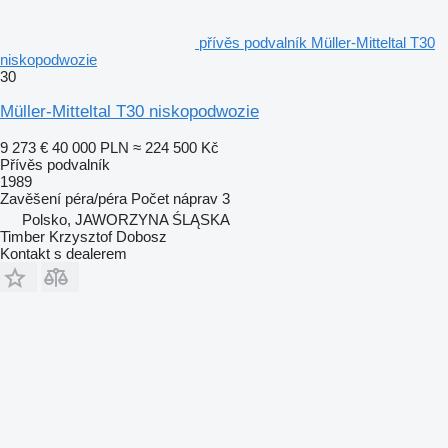
přívěs podvalník Müller-Mitteltal T30
niskopodwozie
30
Müller-Mitteltal T30 niskopodwozie
9 273 €
40 000 PLN
≈ 224 500 Kč
Přívěs podvalník
1989
Zavěšení
péra/péra
Počet náprav
3
Polsko, JAWORZYNA ŚLĄSKA
Timber Krzysztof Dobosz
Kontakt s dealerem