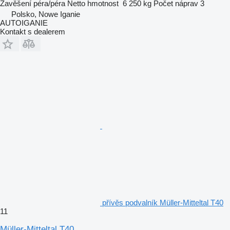
Zavěšení
péra/péra
Netto hmotnost
6 250 kg
Počet náprav
3
Polsko, Nowe Iganie
AUTOIGANIE
Kontakt s dealerem
přívěs podvalník Müller-Mitteltal T40
11
Müller-Mitteltal T40