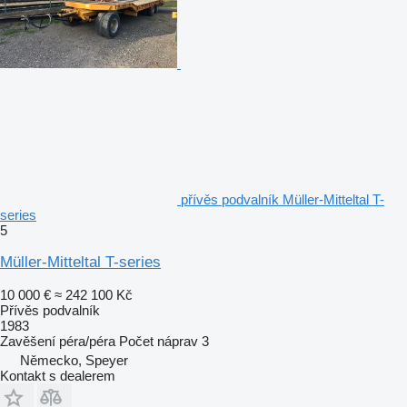
přívěs podvalník Müller-Mitteltal T-
series
5
Müller-Mitteltal T-series
10 000 €
≈ 242 100 Kč
Přívěs podvalník
1983
Zavěšení
péra/péra
Počet náprav
3
Německo, Speyer
Kontakt s dealerem