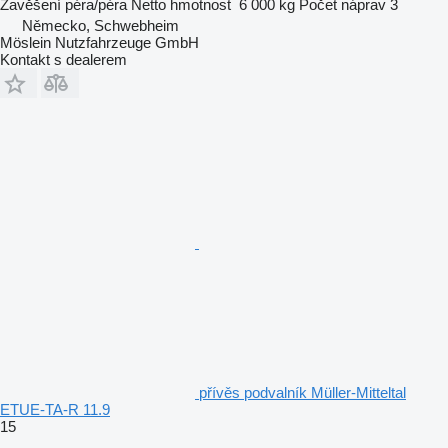
Zavěšení
péra/péra
Netto hmotnost
6 000 kg
Počet náprav
3
Německo, Schwebheim
Möslein Nutzfahrzeuge GmbH
Kontakt s dealerem
přívěs podvalník Müller-Mitteltal
ETUE-TA-R 11.9
15