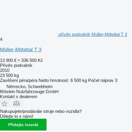
přívěs podvalník Müller-Mitteltal T 3
4
Müller-Mitteltal T 3
13 900 €
≈ 336 500 Kč
Přívěs podvalník
2010
23 500 kg
Zavěšení
péra/péra
Netto hmotnost
6 500 kg
Počet náprav
3
Německo, Schwebheim
Möslein Nutzfahrzeuge GmbH
Kontakt s dealerem
Nakupujete/prodáváte stroje nebo vozidla?
Dělejte to s námi!
Přidejte inzerát