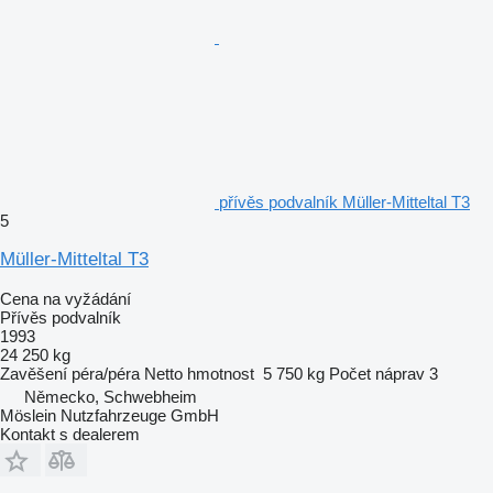
přívěs podvalník Müller-Mitteltal T3
5
Müller-Mitteltal T3
Cena na vyžádání
Přívěs podvalník
1993
24 250 kg
Zavěšení
péra/péra
Netto hmotnost
5 750 kg
Počet náprav
3
Německo, Schwebheim
Möslein Nutzfahrzeuge GmbH
Kontakt s dealerem