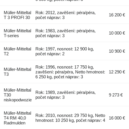
Müller-Mitteltal
Rok: 2012, zavěšení: péra/péra,
16 200 €
T 3 PROFI 30
počet náprav: 3
Müller-Mitteltal
Rok: 1983, zavěšení: péra/péra,
10 000 €
T-series
počet náprav: 3
Müller-Mitteltal
Rok: 1997, nosnost: 12 900 kg,
10 900 €
T2
počet náprav: 2
Rok: 1996, nosnost: 17 750 kg,
Müller-Mitteltal
zavěšení: péra/péra, Netto hmotnost:
12 290 €
T3
6 250 kg, počet náprav: 3
Müller-Mitteltal
Rok: 1989, zavěšení: péra/péra,
T30
9 273 €
počet náprav: 3
niskopodwozie
Müller-Mitteltal
Rok: 2010, nosnost: 29 750 kg, Netto
T4 RM 40,0
16 000 €
hmotnost: 10 250 kg, počet náprav: 4
Radmulden