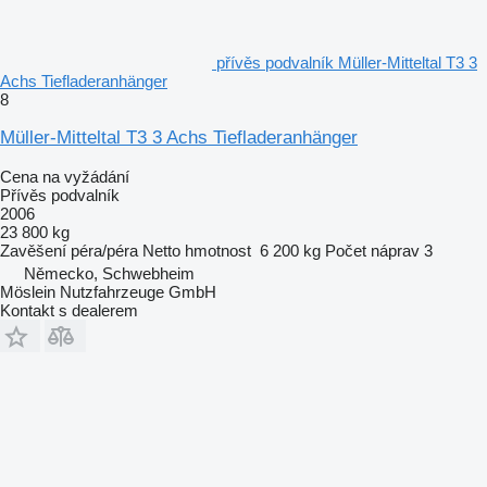
přívěs podvalník Müller-Mitteltal T3 3
Achs Tiefladeranhänger
8
Müller-Mitteltal T3 3 Achs Tiefladeranhänger
Cena na vyžádání
Přívěs podvalník
2006
23 800 kg
Zavěšení
péra/péra
Netto hmotnost
6 200 kg
Počet náprav
3
Německo, Schwebheim
Möslein Nutzfahrzeuge GmbH
Kontakt s dealerem