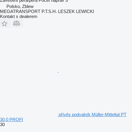
Zavěšení
péra/péra
Počet náprav
3
Polsko, Zblew
MEGATRANSPORT P.T.S.H. LESZEK LEWICKI
Kontakt s dealerem
přívěs podvalník Müller-Mitteltal PT
30,0 PROFI
30