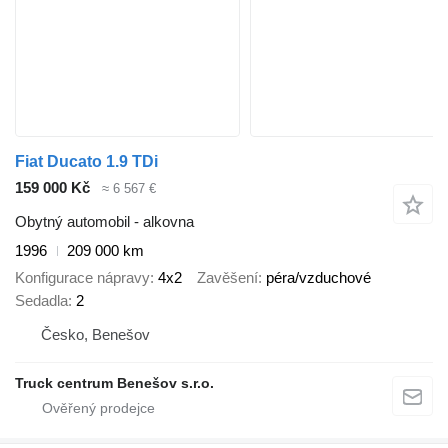
Fiat Ducato 1.9 TDi
159 000 Kč
≈ 6 567 €
Obytný automobil - alkovna
1996
209 000 km
Konfigurace nápravy
4x2
Zavěšení
péra/vzduchové
Sedadla
2
Česko, Benešov
Truck centrum Benešov s.r.o.