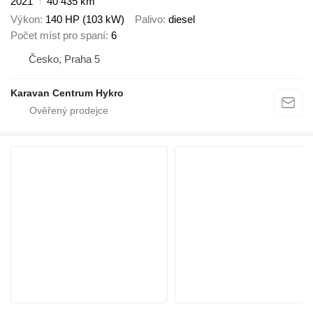
2021
40 435 km
Výkon
140 HP (103 kW)
Palivo
diesel
Počet míst pro spaní
6
Česko, Praha 5
Karavan Centrum Hykro