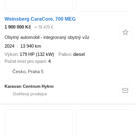
Weinsberg CaraCore, 700 MEG
1 900 000 Kč
≈ 78 470 €
Obytný automobil - integrovaný obytný vůz
2024
13 940 km
Výkon
179 HP (132 kW)
Palivo
diesel
Počet míst pro spaní
4
Česko, Praha 5
Karavan Centrum Hykro