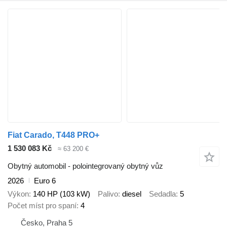
Fiat Carado, T448 PRO+
1 530 083 Kč
≈ 63 200 €
Obytný automobil - polointegrovaný obytný vůz
2026
Euro 6
Výkon
140 HP (103 kW)
Palivo
diesel
Sedadla
5
Počet míst pro spaní
4
Česko, Praha 5