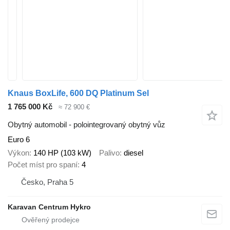
Knaus BoxLife, 600 DQ Platinum Sel
1 765 000 Kč
≈ 72 900 €
Obytný automobil - polointegrovaný obytný vůz
Euro 6
Výkon
140 HP (103 kW)
Palivo
diesel
Počet míst pro spaní
4
Česko, Praha 5
Karavan Centrum Hykro