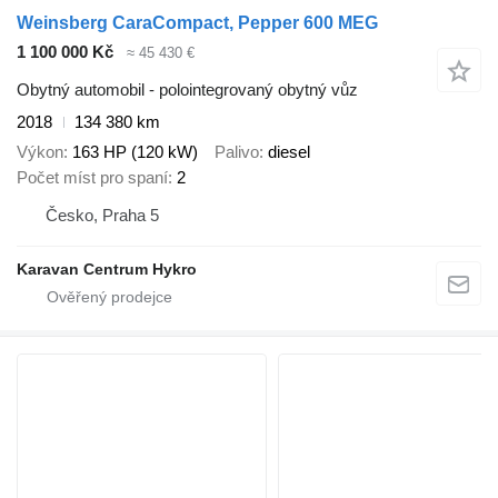
Weinsberg CaraCompact, Pepper 600 MEG
1 100 000 Kč
≈ 45 430 €
Obytný automobil - polointegrovaný obytný vůz
2018
134 380 km
Výkon
163 HP (120 kW)
Palivo
diesel
Počet míst pro spaní
2
Česko, Praha 5
Karavan Centrum Hykro