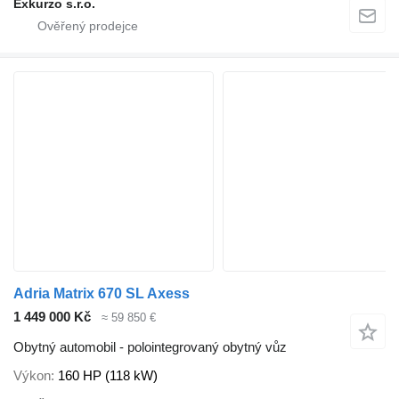
Exkurzo s.r.o.
Adria Matrix 670 SL Axess
1 449 000 Kč
≈ 59 850 €
Obytný automobil - polointegrovaný obytný vůz
Výkon
160 HP (118 kW)