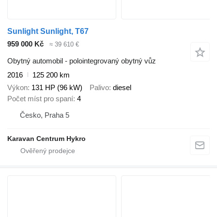
Sunlight Sunlight, T67
959 000 Kč
≈ 39 610 €
Obytný automobil - polointegrovaný obytný vůz
2016
125 200 km
Výkon
131 HP (96 kW)
Palivo
diesel
Počet míst pro spaní
4
Česko, Praha 5
Karavan Centrum Hykro