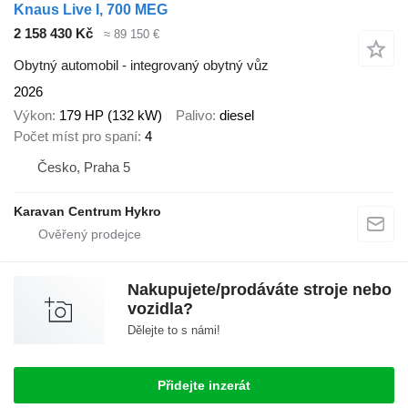
Knaus Live I, 700 MEG
2 158 430 Kč
≈ 89 150 €
Obytný automobil - integrovaný obytný vůz
2026
Výkon
179 HP (132 kW)
Palivo
diesel
Počet míst pro spaní
4
Česko, Praha 5
Karavan Centrum Hykro
Nakupujete/prodáváte stroje nebo
vozidla?
Dělejte to s námi!
Přidejte inzerát