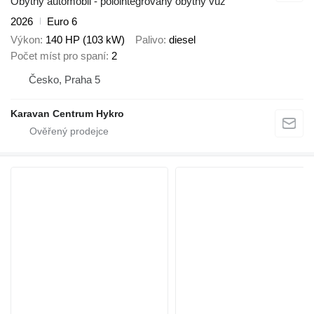
Obytný automobil - polointegrovaný obytný vůz
2026
Euro 6
Výkon
140 HP (103 kW)
Palivo
diesel
Počet míst pro spaní
2
Česko, Praha 5
Karavan Centrum Hykro