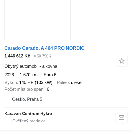
Carado Carado, A 464 PRO NORDIC
1 446 612 Kč
≈ 59 750 €
Obytný automobil - alkovna
2026
1 670 km
Euro 6
Výkon
140 HP (103 kW)
Palivo
diesel
Počet míst pro spaní
6
Česko, Praha 5
Karavan Centrum Hykro