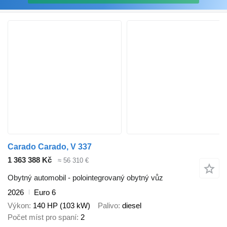
Carado Carado, V 337
1 363 388 Kč
≈ 56 310 €
Obytný automobil - polointegrovaný obytný vůz
2026
Euro 6
Výkon
140 HP (103 kW)
Palivo
diesel
Počet míst pro spaní
2