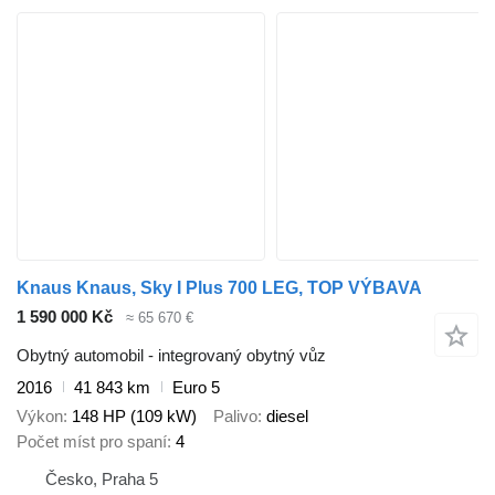
Knaus Knaus, Sky I Plus 700 LEG, TOP VÝBAVA
1 590 000 Kč
≈ 65 670 €
Obytný automobil - integrovaný obytný vůz
2016
41 843 km
Euro 5
Výkon
148 HP (109 kW)
Palivo
diesel
Počet míst pro spaní
4
Česko, Praha 5