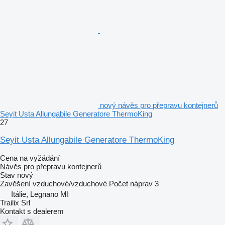
nový návěs pro přepravu kontejnerů
Seyit Usta Allungabile Generatore ThermoKing
27
Seyit Usta Allungabile Generatore ThermoKing
Cena na vyžádání
Návěs pro přepravu kontejnerů
Stav
nový
Zavěšení
vzduchové/vzduchové
Počet náprav
3
Itálie, Legnano MI
Trailix Srl
Kontakt s dealerem