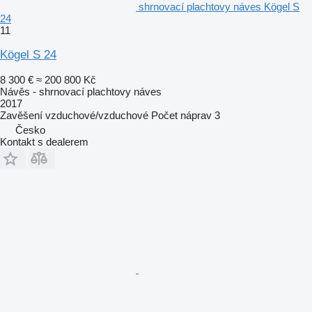
shrnovací plachtovy náves Kögel S
24
11
Kögel S 24
8 300 €
≈ 200 800 Kč
Návěs - shrnovací plachtovy náves
2017
Zavěšení
vzduchové/vzduchové
Počet náprav
3
Česko
Kontakt s dealerem