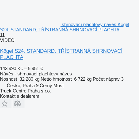
shrnovací plachtovy náves Kögel
S24, STANDARD, TŘÍSTRANNÁ SHRNOVACÍ PLACHTA
11
VIDEO
Kögel S24, STANDARD, TŘÍSTRANNÁ SHRNOVACÍ
PLACHTA
143 990 Kč
≈ 5 951 €
Návěs - shrnovací plachtovy náves
Nosnost
32 280 kg
Netto hmotnost
6 722 kg
Počet náprav
3
Česko, Praha 9 Černý Most
Truck Centre Praha s.r.o.
Kontakt s dealerem