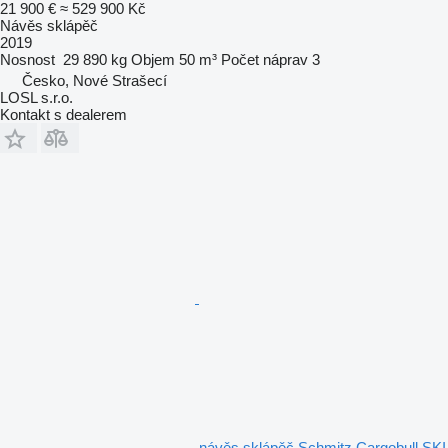
21 900 €
≈ 529 900 Kč
Návěs sklápěč
2019
Nosnost
29 890 kg
Objem
50 m³
Počet náprav
3
Česko, Nové Strašecí
LOSL s.r.o.
Kontakt s dealerem
návěs sklápěč Schmitz Cargobull SKI