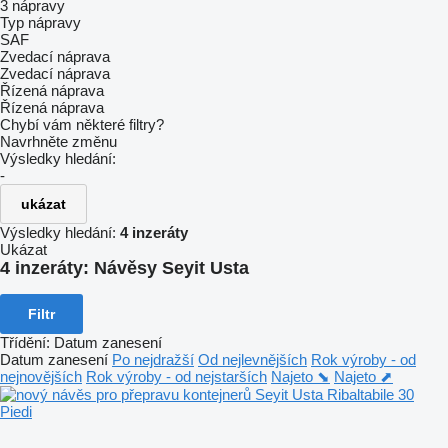
3 nápravy
Typ nápravy
SAF
Zvedací náprava
Zvedací náprava
Řízená náprava
Řízená náprava
Chybí vám některé filtry?
Navrhněte změnu
Výsledky hledání:
-
ukázat
Výsledky hledání:
4 inzeráty
Ukázat
4 inzeráty:
Návěsy Seyit Usta
Filtr
Třídění
:
Datum zanesení
Datum zanesení
Po nejdražší
Od nejlevnějších
Rok výroby - od
nejnovějších
Rok výroby - od nejstarších
Najeto ⬊
Najeto ⬈