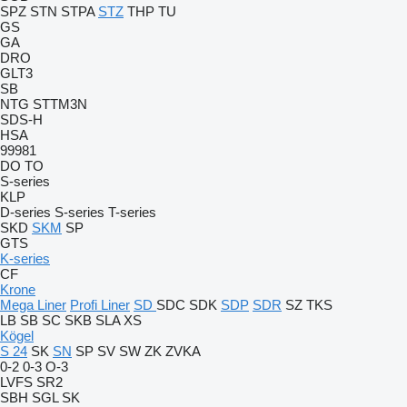
SPZ
STN
STPA
STZ
THP
TU
GS
GA
DRO
GLT3
SB
NTG
STTM3N
SDS-H
HSA
99981
DO
TO
S-series
KLP
D-series
S-series
T-series
SKD
SKM
SP
GTS
K-series
CF
Krone
Mega Liner
Profi Liner
SD
SDC
SDK
SDP
SDR
SZ
TKS
LB
SB
SC
SKB
SLA
XS
Kögel
S 24
SK
SN
SP
SV
SW
ZK
ZVKA
0-2
0-3
O-3
LVFS
SR2
SBH
SGL
SK