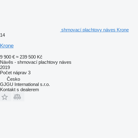
shrnovací plachtovy náves Krone
14
Krone
9 900 €
≈ 239 500 Kč
Návěs - shrnovací plachtovy náves
2019
Počet náprav
3
Česko
GJGU International s.r.o.
Kontakt s dealerem