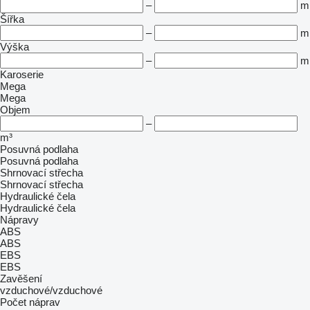
–
m
Šířka
–
m
Výška
–
m
Karoserie
Mega
Mega
Objem
–
m³
Posuvná podlaha
Posuvná podlaha
Shrnovací střecha
Shrnovací střecha
Hydraulické čela
Hydraulické čela
Nápravy
ABS
ABS
EBS
EBS
Zavěšení
vzduchové/vzduchové
Počet náprav