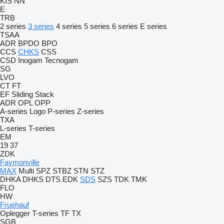
KIS
NN
E
TRB
2 series
3 series
4 series
5 series
6 series
E series
TSAA
ADR
BPDO
BPO
CCS
CHKS
CSS
CSD
Inogam
Tecnogam
SG
LVO
CT
FT
EF
Sliding
Stack
ADR
OPL
OPP
A-series
Logo
P-series
Z-series
TXA
L-series
T-series
EM
19
37
ZDK
Faymonville
MAX
Multi
SPZ
STBZ
STN
STZ
DHKA
DHKS
DTS
EDK
SDS
SZS
TDK
TMK
FLO
HW
Fruehauf
Oplegger
T-series
TF
TX
SGB