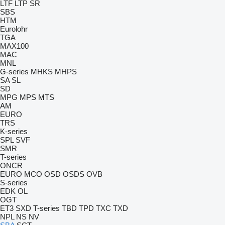
LTF
LTP
SR
SBS
HTM
Eurolohr
TGA
MAX100
MAC
MNL
G-series
MHKS
MHPS
SA
SL
SD
MPG
MPS
MTS
AM
EURO
TRS
K-series
SPL
SVF
SMR
T-series
ONCR
EURO
MCO
OSD
OSDS
OVB
S-series
EDK
OL
OGT
ET3
SXD
T-series
TBD
TPD
TXC
TXD
NPL
NS
NV