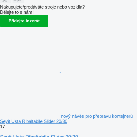
Nakupujete/prodáváte stroje nebo vozidla?
Dělejte to s námi!
Přidejte inzerát
nový návěs pro přepravu kontejnerů
Seyit Usta Ribaltabile Slider 20/30
17