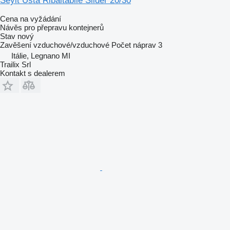
Seyit Usta Ribaltabile Slider 20/30
Cena na vyžádání
Návěs pro přepravu kontejnerů
Stav
nový
Zavěšení
vzduchové/vzduchové
Počet náprav
3
Itálie, Legnano MI
Trailix Srl
Kontakt s dealerem