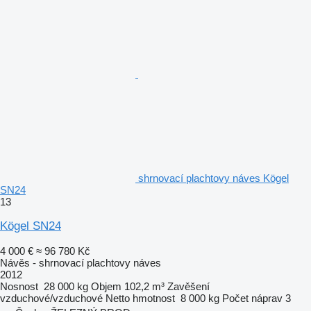
shrnovací plachtovy náves Kögel
SN24
13
Kögel SN24
4 000 €
≈ 96 780 Kč
Návěs - shrnovací plachtovy náves
2012
Nosnost
28 000 kg
Objem
102,2 m³
Zavěšení
vzduchové/vzduchové
Netto hmotnost
8 000 kg
Počet náprav
3