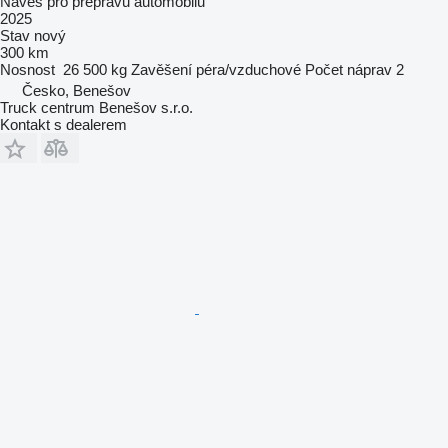
Návěs pro přepravu automobilů
2025
Stav
nový
300 km
Nosnost
26 500 kg
Zavěšení
péra/vzduchové
Počet náprav
2
Česko, Benešov
Truck centrum Benešov s.r.o.
Kontakt s dealerem