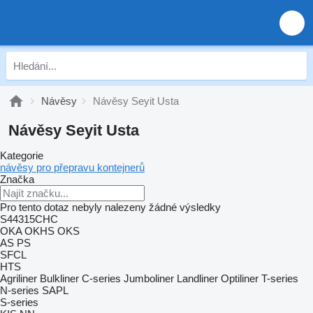
Návěsy
Návěsy Seyit Usta
Návěsy Seyit Usta
Kategorie
návěsy pro přepravu kontejnerů
Značka
Pro tento dotaz nebyly nalezeny žádné výsledky
S44315CHC
OKA
OKHS
OKS
AS
PS
SFCL
HTS
Agriliner
Bulkliner
C-series
Jumboliner
Landliner
Optiliner
T-series
N-series
SAPL
S-series