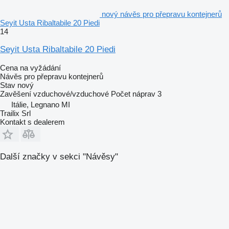
nový návěs pro přepravu kontejnerů
Seyit Usta Ribaltabile 20 Piedi
14
Seyit Usta Ribaltabile 20 Piedi
Cena na vyžádání
Návěs pro přepravu kontejnerů
Stav
nový
Zavěšení
vzduchové/vzduchové
Počet náprav
3
Itálie, Legnano MI
Trailix Srl
Kontakt s dealerem
Další značky v sekci "Návěsy"