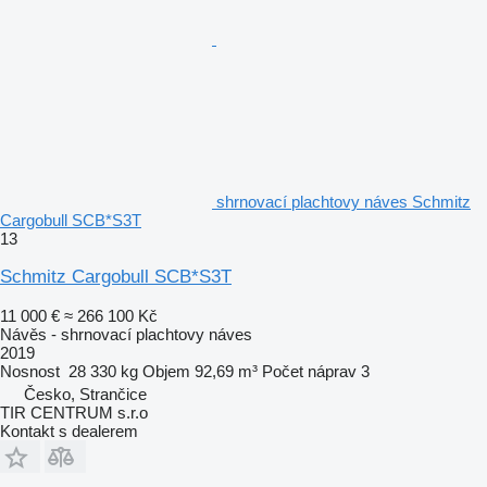
shrnovací plachtovy náves Schmitz
Cargobull SCB*S3T
13
Schmitz Cargobull SCB*S3T
11 000 €
≈ 266 100 Kč
Návěs - shrnovací plachtovy náves
2019
Nosnost
28 330 kg
Objem
92,69 m³
Počet náprav
3
Česko, Strančice
TIR CENTRUM s.r.o
Kontakt s dealerem