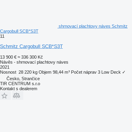
shrnovací plachtovy náves Schmitz
Cargobull SCB*S3T
11
Schmitz Cargobull SCB*S3T
13 900 €
≈ 336 300 Kč
Návěs - shrnovací plachtovy náves
2021
Nosnost
28 220 kg
Objem
98,44 m³
Počet náprav
3
Low Deck
✓
Česko, Strančice
TIR CENTRUM s.r.o
Kontakt s dealerem