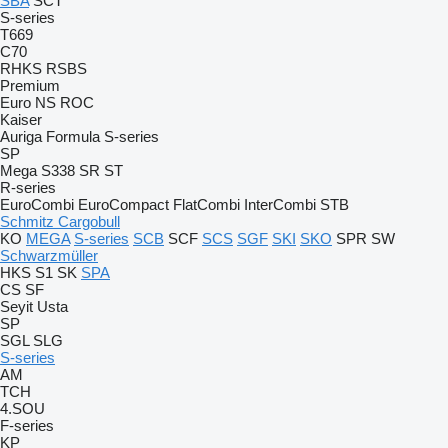
SBA
SCT
S-series
T669
C70
RHKS
RSBS
Premium
Euro
NS
ROC
Kaiser
Auriga
Formula
S-series
SP
Mega
S338
SR
ST
R-series
EuroCombi
EuroCompact
FlatCombi
InterCombi
STB
Schmitz Cargobull
KO
MEGA
S-series
SCB
SCF
SCS
SGF
SKI
SKO
SPR
SW
Schwarzmüller
HKS
S1
SK
SPA
CS
SF
Seyit Usta
SP
SGL
SLG
S-series
AM
TCH
4.SOU
F-series
KP