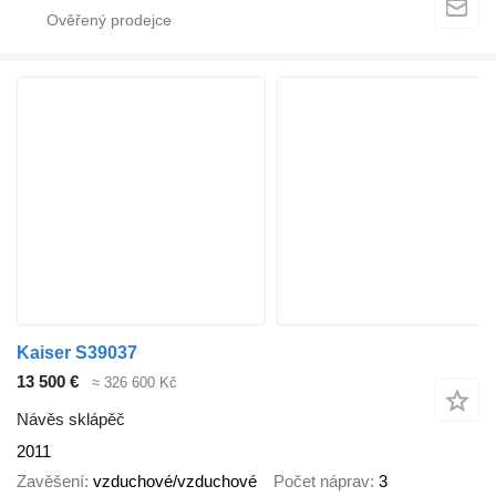
Kaiser S39037
13 500 €
≈ 326 600 Kč
Návěs sklápěč
2011
Zavěšení
vzduchové/vzduchové
Počet náprav
3