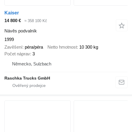
Kaiser
14 800 €
≈ 358 100 Kč
Návěs podvalník
1999
Zavěšení
péra/péra
Netto hmotnost
10 300 kg
Počet náprav
3
Německo, Sulzbach
Raschka Trucks GmbH