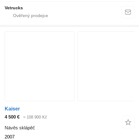
Vetrucks
Kaiser
4 500 €
≈ 108 900 Kč
Návěs sklápěč
2007