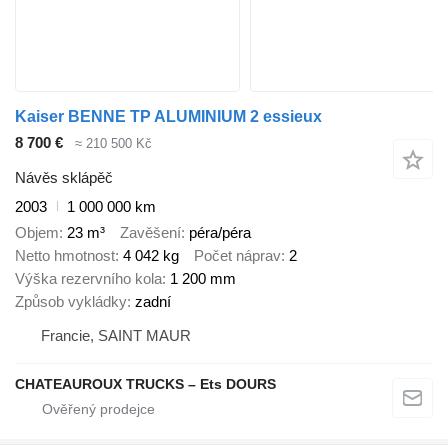
Kaiser BENNE TP ALUMINIUM 2 essieux
8 700 €
≈ 210 500 Kč
Návěs sklápěč
2003
1 000 000 km
Objem
23 m³
Zavěšení
péra/péra
Netto hmotnost
4 042 kg
Počet náprav
2
Výška rezervního kola
1 200 mm
Způsob vykládky
zadní
Francie, SAINT MAUR
CHATEAUROUX TRUCKS – Ets DOURS