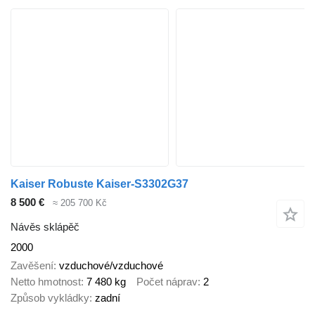
Kaiser Robuste Kaiser-S3302G37
8 500 €
≈ 205 700 Kč
Návěs sklápěč
2000
Zavěšení
vzduchové/vzduchové
Netto hmotnost
7 480 kg
Počet náprav
2
Způsob vykládky
zadní