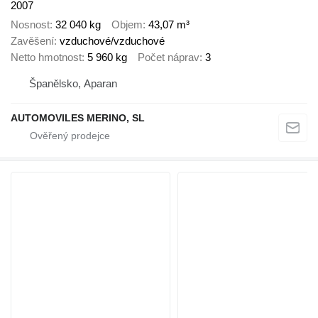
2007
Nosnost
32 040 kg
Objem
43,07 m³
Zavěšení
vzduchové/vzduchové
Netto hmotnost
5 960 kg
Počet náprav
3
Španělsko, Aparan
AUTOMOVILES MERINO, SL