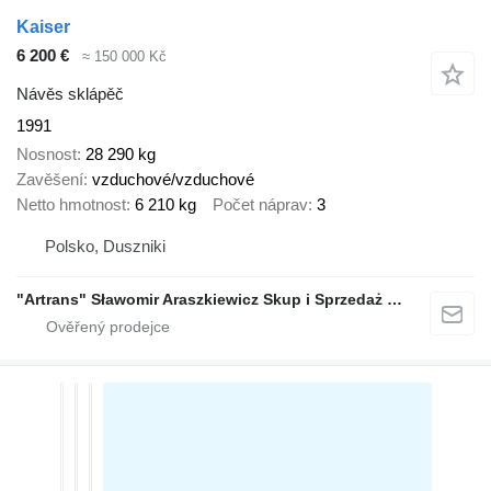
Kaiser
6 200 €
≈ 150 000 Kč
Návěs sklápěč
1991
Nosnost
28 290 kg
Zavěšení
vzduchové/vzduchové
Netto hmotnost
6 210 kg
Počet náprav
3
Polsko, Duszniki
"Artrans" Sławomir Araszkiewicz Skup i Sprzedaż Samochodów Ciężarowych