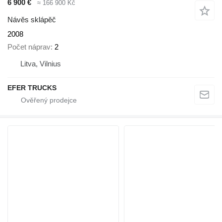
6 900 €
≈ 166 900 Kč
Návěs sklápěč
2008
Počet náprav
2
Litva, Vilnius
EFER TRUCKS