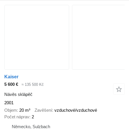
Kaiser
5 600 €
≈ 135 500 Kč
Návěs sklápěč
2001
Objem
20 m³
Zavěšení
vzduchové/vzduchové
Počet náprav
2
Německo, Sulzbach