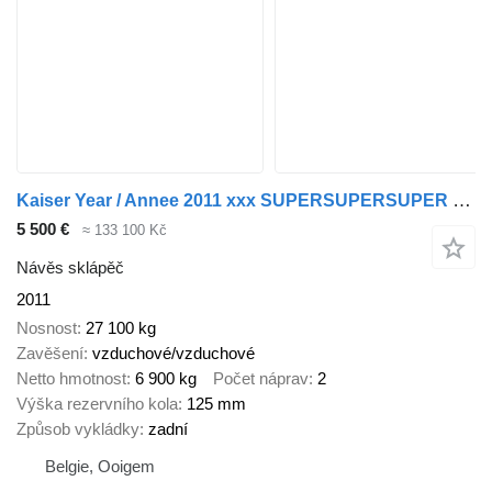
Kaiser Year / Annee 2011 xxx SUPERSUPERSUPER xxx
5 500 €
≈ 133 100 Kč
Návěs sklápěč
2011
Nosnost
27 100 kg
Zavěšení
vzduchové/vzduchové
Netto hmotnost
6 900 kg
Počet náprav
2
Výška rezervního kola
125 mm
Způsob vykládky
zadní
Belgie, Ooigem