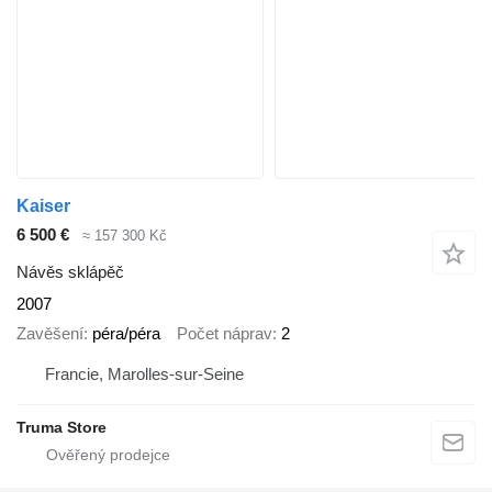
Kaiser
6 500 €
≈ 157 300 Kč
Návěs sklápěč
2007
Zavěšení
péra/péra
Počet náprav
2
Francie, Marolles-sur-Seine
Truma Store