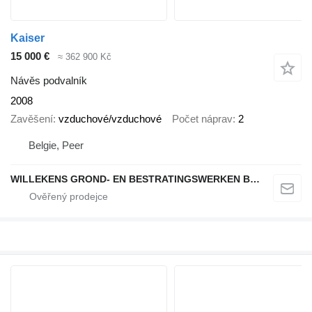
Kaiser
15 000 €
≈ 362 900 Kč
Návěs podvalník
2008
Zavěšení
vzduchové/vzduchové
Počet náprav
2
Belgie, Peer
WILLEKENS GROND- EN BESTRATINGSWERKEN BVBA