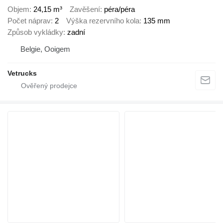
Objem
24,15 m³
Zavěšení
péra/péra
Počet náprav
2
Výška rezervního kola
135 mm
Způsob vykládky
zadní
Belgie, Ooigem
Vetrucks