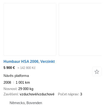
Humbaur HSA 2006, Verzinkt
5 900 €
≈ 142 800 Kč
Návěs platforma
2008
1 001 km
Nosnost
29 000 kg
Zavěšení
vzduchové/vzduchové
Počet náprav
3
Německo, Bovenden