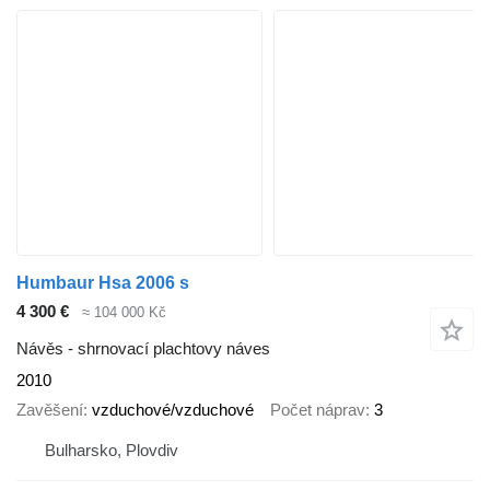
Humbaur Hsa 2006 s
4 300 €
≈ 104 000 Kč
Návěs - shrnovací plachtovy náves
2010
Zavěšení
vzduchové/vzduchové
Počet náprav
3
Bulharsko, Plovdiv