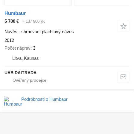
Humbaur
5 700 €
≈ 137 900 Kč
Návěs - shrnovací plachtovy náves
2012
Počet náprav
3
Litva, Kaunas
UAB DAITRADA
Podrobnosti o Humbaur