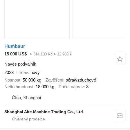
Humbaur
15 000 US$
≈ 314 100 Kč
≈ 12 980 €
Návěs podvalník
2023
Stav
nový
Nosnost
50 000 kg
Zavěšení
péra/vzduchové
Netto hmotnost
18 000 kg
Počet náprav
3
Čína, Shanghai
Shanghai Aite Machine Trading Co., Ltd