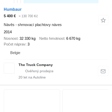
Humbaur
5 400 €
≈ 130 700 Kč
Návěs - shrnovací plachtovy náves
2014
Nosnost
32 330 kg
Netto hmotnost
6 670 kg
Počet náprav
3
Belgie
The Truck Company
20
let na Autoline