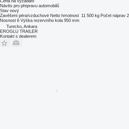
Cena na vyžádání
Návěs pro přepravu automobilů
Stav
nový
Zavěšení
péra/vzduchové
Netto hmotnost
11 500 kg
Počet náprav
2
Nosnost
6
Výška rezervního kola
950 mm
Turecko, Ankara
EROGLU TRAILER
Kontakt s dealerem