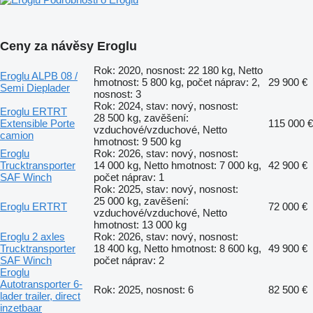
Ceny za návěsy Eroglu
Rok: 2020, nosnost: 22 180 kg, Netto
Eroglu ALPB 08 /
hmotnost: 5 800 kg, počet náprav: 2,
29 900 €
Semi Dieplader
nosnost: 3
Rok: 2024, stav: nový, nosnost:
Eroglu ERTRT
28 500 kg, zavěšení:
Extensible Porte
115 000 €
vzduchové/vzduchové, Netto
camion
hmotnost: 9 500 kg
Eroglu
Rok: 2026, stav: nový, nosnost:
Trucktransporter
14 000 kg, Netto hmotnost: 7 000 kg,
42 900 €
SAF Winch
počet náprav: 1
Rok: 2025, stav: nový, nosnost:
25 000 kg, zavěšení:
Eroglu ERTRT
72 000 €
vzduchové/vzduchové, Netto
hmotnost: 13 000 kg
Eroglu 2 axles
Rok: 2026, stav: nový, nosnost:
Trucktransporter
18 400 kg, Netto hmotnost: 8 600 kg,
49 900 €
SAF Winch
počet náprav: 2
Eroglu
Autotransporter 6-
Rok: 2025, nosnost: 6
82 500 €
lader trailer, direct
inzetbaar