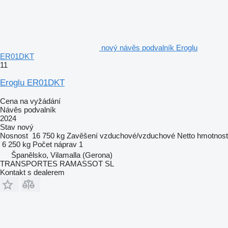
nový návěs podvalník Eroglu
ER01DKT
11
Eroglu ER01DKT
Cena na vyžádání
Návěs podvalník
2024
Stav
nový
Nosnost
16 750 kg
Zavěšení
vzduchové/vzduchové
Netto hmotnost
6 250 kg
Počet náprav
1
Španělsko, Vilamalla (Gerona)
TRANSPORTES RAMASSOT SL
Kontakt s dealerem