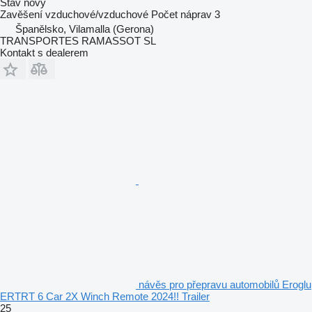
Stav
nový
Zavěšení
vzduchové/vzduchové
Počet náprav
3
Španělsko, Vilamalla (Gerona)
TRANSPORTES RAMASSOT SL
Kontakt s dealerem
návěs pro přepravu automobilů Eroglu
ERTRT 6 Car 2X Winch Remote 2024!! Trailer
25