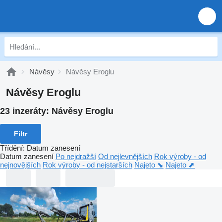
Návěsy
Návěsy Eroglu
Návěsy Eroglu
23 inzeráty:
Návěsy Eroglu
Filtr
Třídění
:
Datum zanesení
Datum zanesení
Po nejdražší
Od nejlevnějších
Rok výroby - od
nejnovějších
Rok výroby - od nejstarších
Najeto ⬊
Najeto ⬈