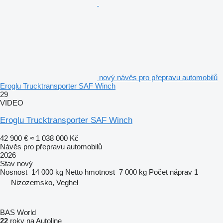
nový návěs pro přepravu automobilů
Eroglu Trucktransporter SAF Winch
29
VIDEO
Eroglu Trucktransporter SAF Winch
42 900 €
≈ 1 038 000 Kč
Návěs pro přepravu automobilů
2026
Stav
nový
Nosnost
14 000 kg
Netto hmotnost
7 000 kg
Počet náprav
1
Nizozemsko, Veghel
BAS World
22
roky na Autoline