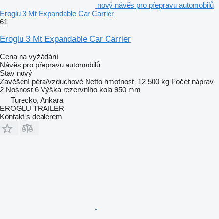
nový návěs pro přepravu automobilů
Eroglu 3 Mt Expandable Car Carrier
61
Eroglu 3 Mt Expandable Car Carrier
Cena na vyžádání
Návěs pro přepravu automobilů
Stav
nový
Zavěšení
péra/vzduchové
Netto hmotnost
12 500 kg
Počet náprav
2
Nosnost
6
Výška rezervního kola
950 mm
Turecko, Ankara
EROGLU TRAILER
Kontakt s dealerem