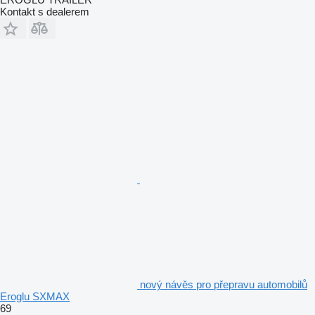
Kontakt s dealerem
nový návěs pro přepravu automobilů
Eroglu SXMAX
69