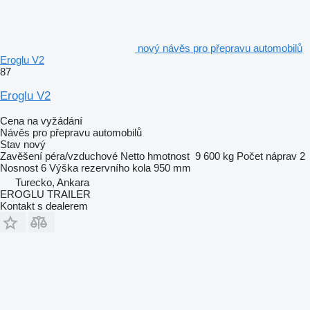
nový návěs pro přepravu automobilů
Eroglu V2
87
Eroglu V2
Cena na vyžádání
Návěs pro přepravu automobilů
Stav
nový
Zavěšení
péra/vzduchové
Netto hmotnost
9 600 kg
Počet náprav
2
Nosnost
6
Výška rezervního kola
950 mm
Turecko, Ankara
EROGLU TRAILER
Kontakt s dealerem