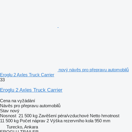
nový návěs pro přepravu automobilů
Eroglu 2 Axles Truck Carrier
33
Eroglu 2 Axles Truck Carrier
Cena na vyžádání
Návěs pro přepravu automobilů
Stav
nový
Nosnost
21 500 kg
Zavěšení
péra/vzduchové
Netto hmotnost
11 500 kg
Počet náprav
2
Výška rezervního kola
950 mm
Turecko, Ankara
EROGLU TRAILER