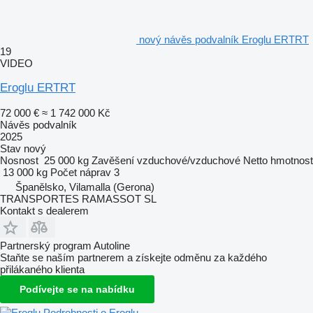
nový návěs podvalník Eroglu ERTRT
19
VIDEO
Eroglu ERTRT
72 000 €
≈ 1 742 000 Kč
Návěs podvalník
2025
Stav
nový
Nosnost
25 000 kg
Zavěšení
vzduchové/vzduchové
Netto hmotnost
13 000 kg
Počet náprav
3
Španělsko, Vilamalla (Gerona)
TRANSPORTES RAMASSOT SL
Kontakt s dealerem
Partnerský program Autoline
Staňte se naším partnerem a získejte odměnu za každého
přilákaného klienta
Podívejte se na nabídku
Podrobnosti o Eroglu