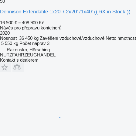
50
Dennison Extendable 1x20' / 2x20' /1x40' (( 6X in Stock ))
16 900 €
≈ 408 900 Kč
Návěs pro přepravu kontejnerů
2020
Nosnost
36 450 kg
Zavěšení
vzduchové/vzduchové
Netto hmotnost
5 550 kg
Počet náprav
3
Rakousko, Hörsching
NUTZFAHRZEUGHANDEL
Kontakt s dealerem