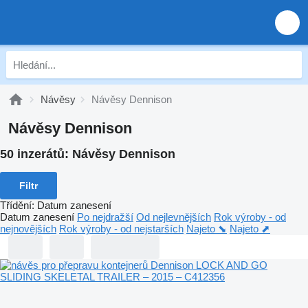
Návěsy
Návěsy Dennison
Návěsy Dennison
50 inzerátů:
Návěsy Dennison
Filtr
Třídění
:
Datum zanesení
Datum zanesení
Po nejdražší
Od nejlevnějších
Rok výroby - od
nejnovějších
Rok výroby - od nejstarších
Najeto ⬊
Najeto ⬈