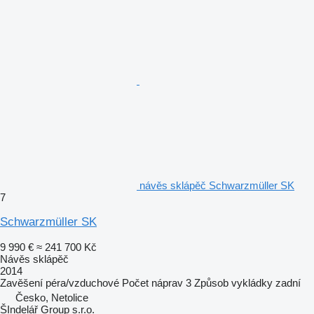
návěs sklápěč Schwarzmüller SK
7
Schwarzmüller SK
9 990 €
≈ 241 700 Kč
Návěs sklápěč
2014
Zavěšení
péra/vzduchové
Počet náprav
3
Způsob vykládky
zadní
Česko, Netolice
ŠIndelář Group s.r.o.