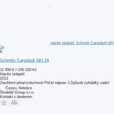
návěs sklápěč Schmitz Cargobull SKI
24
6
Schmitz Cargobull SKI 24
11 990 €
≈ 290 100 Kč
Návěs sklápěč
2013
Zavěšení
péra/vzduchové
Počet náprav
3
Způsob vykládky
zadní
Česko, Netolice
ŠIndelář Group s.r.o.
Kontakt s dealerem