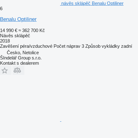
návěs sklápěč Benalu Optiliner
6
Benalu Optiliner
14 990 €
≈ 362 700 Kč
Návěs sklápěč
2018
Zavěšení
péra/vzduchové
Počet náprav
3
Způsob vykládky
zadní
Česko, Netolice
ŠIndelář Group s.r.o.
Kontakt s dealerem