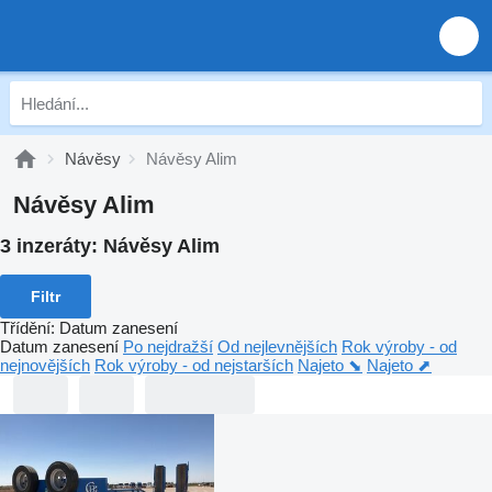
Návěsy
Návěsy Alim
Návěsy Alim
3 inzeráty:
Návěsy Alim
Filtr
Třídění
:
Datum zanesení
Datum zanesení
Po nejdražší
Od nejlevnějších
Rok výroby - od
nejnovějších
Rok výroby - od nejstarších
Najeto ⬊
Najeto ⬈