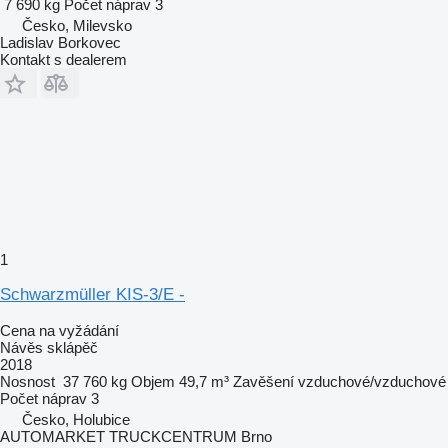
7 690 kg
Počet náprav
3
Česko, Milevsko
Ladislav Borkovec
Kontakt s dealerem
1
Schwarzmüller KIS-3/E -
Cena na vyžádání
Návěs sklápěč
2018
Nosnost
37 760 kg
Objem
49,7 m³
Zavěšení
vzduchové/vzduchové
Počet náprav
3
Česko, Holubice
AUTOMARKET TRUCKCENTRUM Brno