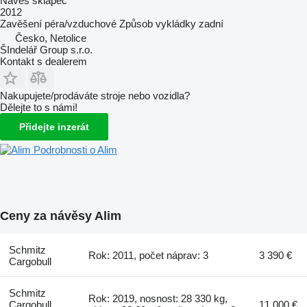
Návěs sklápěč
2012
Zavěšení
péra/vzduchové
Způsob vykládky
zadní
Česko, Netolice
ŠIndelář Group s.r.o.
Kontakt s dealerem
Nakupujete/prodáváte stroje nebo vozidla?
Dělejte to s námi!
Přidejte inzerát
Podrobnosti o Alim
Ceny za návěsy Alim
Schmitz
Rok: 2011, počet náprav: 3
3 390 €
Cargobull
Schmitz
Rok: 2019, nosnost: 28 330 kg,
Cargobull
11 000 €