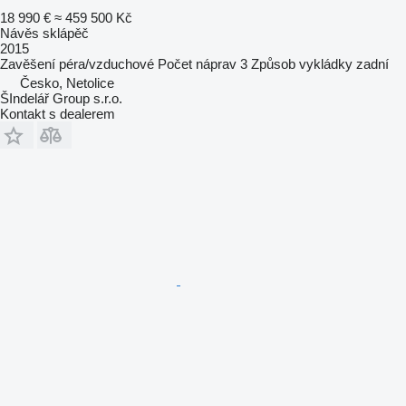
18 990 €
≈ 459 500 Kč
Návěs sklápěč
2015
Zavěšení
péra/vzduchové
Počet náprav
3
Způsob vykládky
zadní
Česko, Netolice
ŠIndelář Group s.r.o.
Kontakt s dealerem