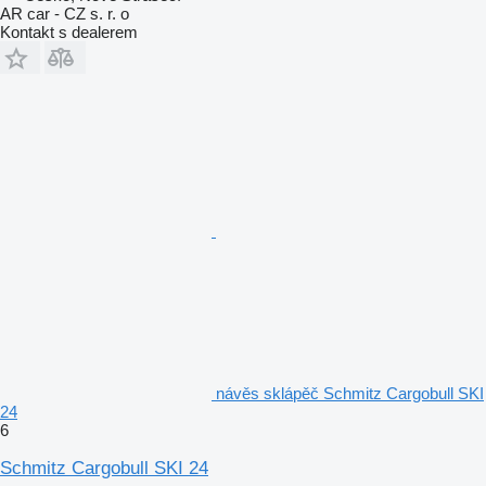
AR car - CZ s. r. o
Kontakt s dealerem
návěs sklápěč Schmitz Cargobull SKI
24
6
Schmitz Cargobull SKI 24