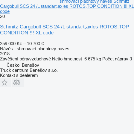
shrnovací plachtovy náves Schmitz
Cargobull SCS 24 /L standart,axles ROTOS,TOP CONDITION !!! XL
code
20
Schmitz Cargobull SCS 24 /L standart,axles ROTOS,TOP
CONDITION !!! XL code
259 000 Kč
≈ 10 700 €
Návěs - shrnovací plachtovy náves
2018
Zavěšení
péra/vzduchové
Netto hmotnost
6 675 kg
Počet náprav
3
Česko, Benešov
Truck centrum Benešov s.r.o.
Kontakt s dealerem