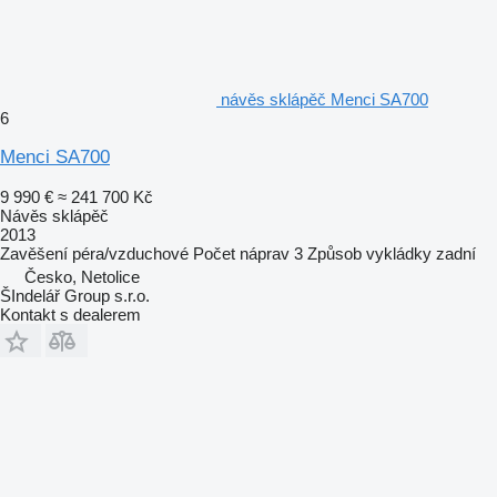
návěs sklápěč Menci SA700
6
Menci SA700
9 990 €
≈ 241 700 Kč
Návěs sklápěč
2013
Zavěšení
péra/vzduchové
Počet náprav
3
Způsob vykládky
zadní
Česko, Netolice
ŠIndelář Group s.r.o.
Kontakt s dealerem