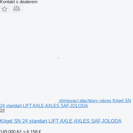
Kontakt s dealerem
shrnovací plachtovy náves Kögel SN
24 standart,LIFT AXLE,AXLES SAF,JOLODA
22
Kögel SN 24 standart,LIFT AXLE,AXLES SAF,JOLODA
149 000 Kč
≈ 6 158 €