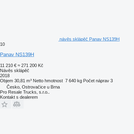
návěs sklápěč Panav NS139H
10
Panav NS139H
11 210 €
≈ 271 200 Kč
Návěs sklápěč
2018
Objem
30,81 m³
Netto hmotnost
7 640 kg
Počet náprav
3
Česko, Ostrovačice u Brna
Pro Resale Trucks, s.r.o..
Kontakt s dealerem