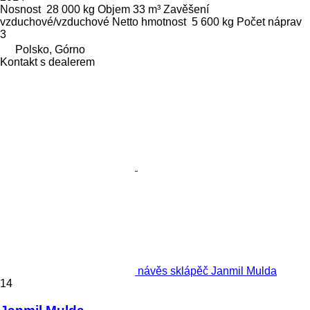
Nosnost
28 000 kg
Objem
33 m³
Zavěšení
vzduchové/vzduchové
Netto hmotnost
5 600 kg
Počet náprav
3
Polsko, Górno
Kontakt s dealerem
návěs sklápěč Janmil Mulda
14