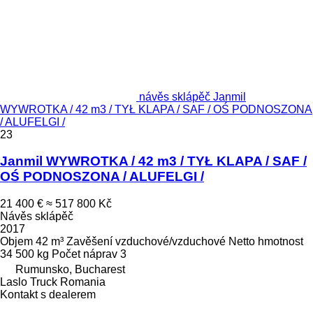
návěs sklápěč Janmil
WYWROTKA / 42 m3 / TYŁ KLAPA / SAF / OŚ PODNOSZONA
/ ALUFELGI /
23
Janmil WYWROTKA / 42 m3 / TYŁ KLAPA / SAF /
OŚ PODNOSZONA / ALUFELGI /
21 400 €
≈ 517 800 Kč
Návěs sklápěč
2017
Objem
42 m³
Zavěšení
vzduchové/vzduchové
Netto hmotnost
34 500 kg
Počet náprav
3
Rumunsko, Bucharest
Laslo Truck Romania
Kontakt s dealerem