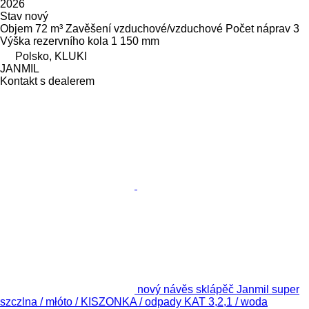
2026
Stav
nový
Objem
72 m³
Zavěšení
vzduchové/vzduchové
Počet náprav
3
Výška rezervního kola
1 150 mm
Polsko, KLUKI
JANMIL
Kontakt s dealerem
nový návěs sklápěč Janmil super
szczlna / młóto / KISZONKA / odpady KAT 3,2,1 / woda