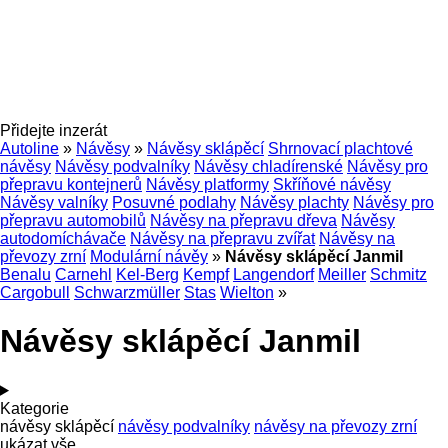
Přidejte inzerát
Autoline
»
Návěsy
»
Návěsy sklápěcí
Shrnovací plachtové
návěsy
Návěsy podvalníky
Návěsy chladírenské
Návěsy pro
přepravu kontejnerů
Návěsy platformy
Skříňové návěsy
Návěsy valníky
Posuvné podlahy
Návěsy plachty
Návěsy pro
přepravu automobilů
Návěsy na přepravu dřeva
Návěsy
autodomíchávače
Návěsy na přepravu zvířat
Návěsy na
převozy zrní
Modulární návěy
»
Návěsy sklápěcí Janmil
Benalu
Carnehl
Kel-Berg
Kempf
Langendorf
Meiller
Schmitz
Cargobull
Schwarzmüller
Stas
Wielton
»
Návěsy sklápěcí Janmil
Kategorie
návěsy sklápěcí
návěsy podvalníky
návěsy na převozy zrní
ukázat vše