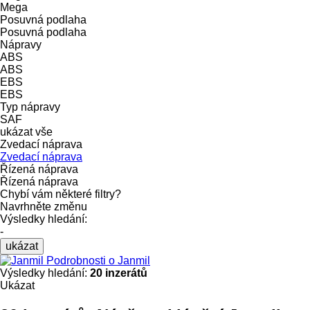
Mega
Posuvná podlaha
Posuvná podlaha
Nápravy
ABS
ABS
EBS
EBS
Typ nápravy
SAF
ukázat vše
Zvedací náprava
Zvedací náprava
Řízená náprava
Řízená náprava
Chybí vám některé filtry?
Navrhněte změnu
Výsledky hledání:
-
ukázat
Podrobnosti o Janmil
Výsledky hledání:
20 inzerátů
Ukázat