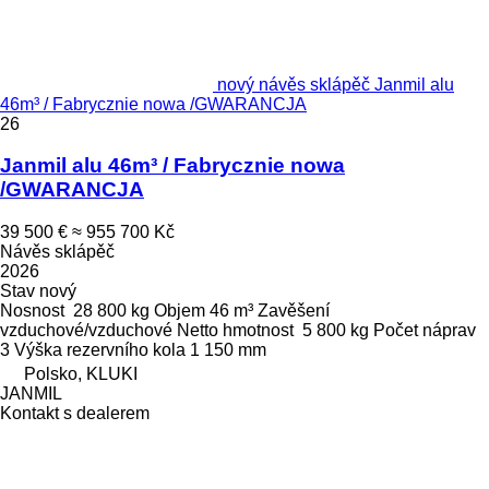
nový návěs sklápěč Janmil alu
46m³ / Fabrycznie nowa /GWARANCJA
26
Janmil alu 46m³ / Fabrycznie nowa
/GWARANCJA
39 500 €
≈ 955 700 Kč
Návěs sklápěč
2026
Stav
nový
Nosnost
28 800 kg
Objem
46 m³
Zavěšení
vzduchové/vzduchové
Netto hmotnost
5 800 kg
Počet náprav
3
Výška rezervního kola
1 150 mm
Polsko, KLUKI
JANMIL
Kontakt s dealerem