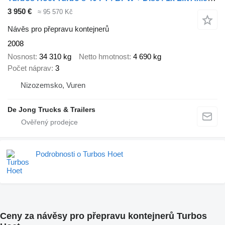
3 950 €
≈ 95 570 Kč
Návěs pro přepravu kontejnerů
2008
Nosnost
34 310 kg
Netto hmotnost
4 690 kg
Počet náprav
3
Nizozemsko, Vuren
De Jong Trucks & Trailers
Podrobnosti o Turbos Hoet
Ceny za návěsy pro přepravu kontejnerů Turbos