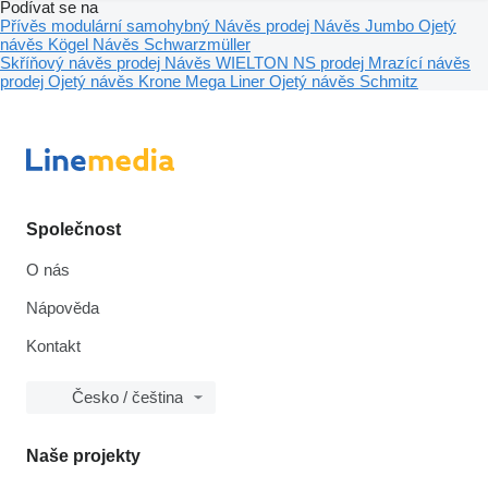
Podívat se na
Přívěs modulární samohybný
Návěs prodej
Návěs Jumbo
Ojetý
návěs Kögel
Návěs Schwarzmüller
Skříňový návěs prodej
Návěs WIELTON NS prodej
Mrazící návěs
prodej
Ojetý návěs Krone Mega Liner
Ojetý návěs Schmitz
Společnost
O nás
Nápověda
Kontakt
Česko / čeština
Naše projekty