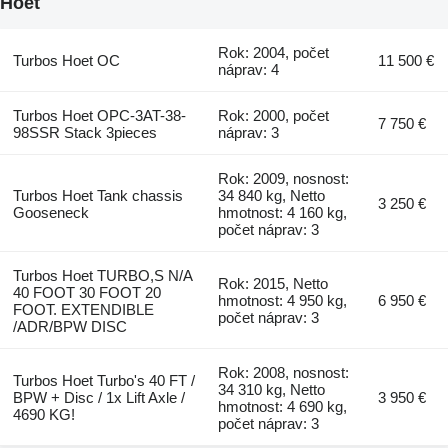
Hoet
Rok: 2004, počet
Turbos Hoet OC
11 500 €
náprav: 4
Turbos Hoet OPC-3AT-38-
Rok: 2000, počet
7 750 €
98SSR Stack 3pieces
náprav: 3
Rok: 2009, nosnost:
Turbos Hoet Tank chassis
34 840 kg, Netto
3 250 €
Gooseneck
hmotnost: 4 160 kg,
počet náprav: 3
Turbos Hoet TURBO,S N/A
Rok: 2015, Netto
40 FOOT 30 FOOT 20
hmotnost: 4 950 kg,
6 950 €
FOOT. EXTENDIBLE
počet náprav: 3
/ADR/BPW DISC
Rok: 2008, nosnost:
Turbos Hoet Turbo's 40 FT /
34 310 kg, Netto
BPW + Disc / 1x Lift Axle /
3 950 €
hmotnost: 4 690 kg,
4690 KG!
počet náprav: 3