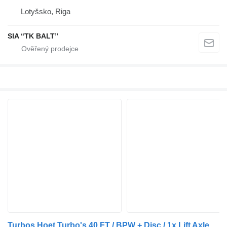
Lotyšsko, Riga
SIA “TK BALT”
Turbos Hoet Turbo's 40 FT / BPW + Disc / 1x Lift Axle / 4690 KG!