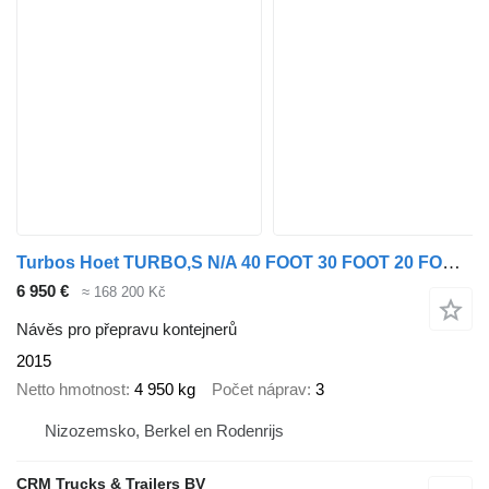
Turbos Hoet TURBO,S N/A 40 FOOT 30 FOOT 20 FOOT. EXTENDIBLE /ADR/BPW DISC
6 950 €
≈ 168 200 Kč
Návěs pro přepravu kontejnerů
2015
Netto hmotnost
4 950 kg
Počet náprav
3
Nizozemsko, Berkel en Rodenrijs
CRM Trucks & Trailers BV