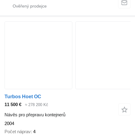
Turbos Hoet OC
11 500 €
≈ 278 200 Kč
Návěs pro přepravu kontejnerů
2004
Počet náprav
4