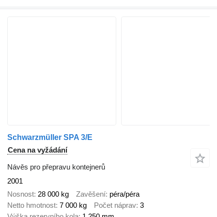
Schwarzmüller SPA 3/E
Cena na vyžádání
Návěs pro přepravu kontejnerů
2001
Nosnost
28 000 kg
Zavěšení
péra/péra
Netto hmotnost
7 000 kg
Počet náprav
3
Výška rezervního kola
1 250 mm