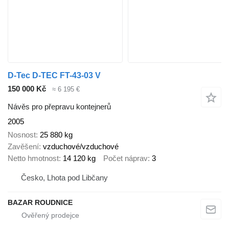
D-Tec D-TEC FT-43-03 V
150 000 Kč
≈ 6 195 €
Návěs pro přepravu kontejnerů
2005
Nosnost
25 880 kg
Zavěšení
vzduchové/vzduchové
Netto hmotnost
14 120 kg
Počet náprav
3
Česko, Lhota pod Libčany
BAZAR ROUDNICE