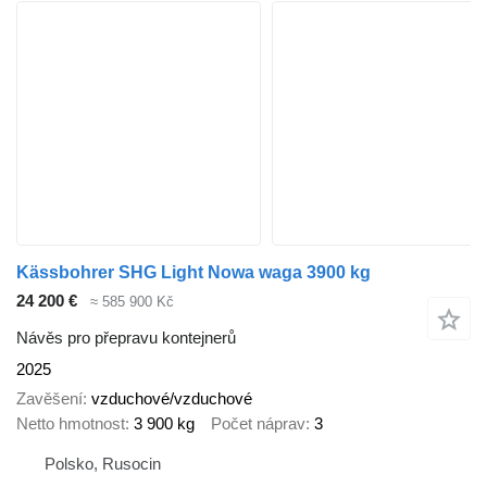
Kässbohrer SHG Light Nowa waga 3900 kg
24 200 €
≈ 585 900 Kč
Návěs pro přepravu kontejnerů
2025
Zavěšení
vzduchové/vzduchové
Netto hmotnost
3 900 kg
Počet náprav
3
Polsko, Rusocin