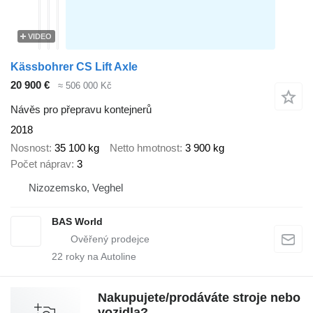
VIDEO
Kässbohrer CS Lift Axle
20 900 €
≈ 506 000 Kč
Návěs pro přepravu kontejnerů
2018
Nosnost
35 100 kg
Netto hmotnost
3 900 kg
Počet náprav
3
Nizozemsko, Veghel
BAS World
22
roky na Autoline
Nakupujete/prodáváte stroje nebo
vozidla?