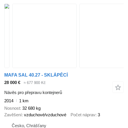
MAFA SAL 40.27 - SKLÁPĚCÍ
28 000 €
≈ 677 900 Kč
Návěs pro přepravu kontejnerů
2014
1 km
Nosnost
32 680 kg
Zavěšení
vzduchové/vzduchové
Počet náprav
3
Česko, Chrášťany