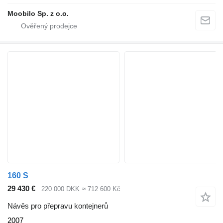
Moobilo Sp. z o.o.
160 S
29 430 €
220 000 DKK
≈ 712 600 Kč
Návěs pro přepravu kontejnerů
2007