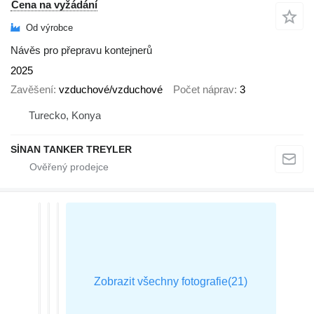
Cena na vyžádání
Od výrobce
Návěs pro přepravu kontejnerů
2025
Zavěšení
vzduchové/vzduchové
Počet náprav
3
Turecko, Konya
SİNAN TANKER TREYLER