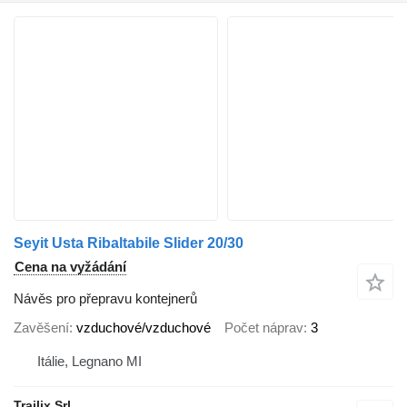
Seyit Usta Ribaltabile Slider 20/30
Cena na vyžádání
Návěs pro přepravu kontejnerů
Zavěšení
vzduchové/vzduchové
Počet náprav
3
Itálie, Legnano MI
Trailix Srl