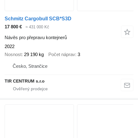
Schmitz Cargobull SCB*S3D
17 800 €
≈ 431 000 Kč
Návěs pro přepravu kontejnerů
2022
Nosnost
29 190 kg
Počet náprav
3
Česko, Strančice
TIR CENTRUM s.r.o