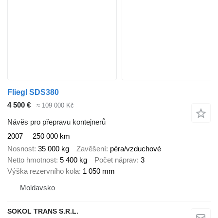
Fliegl SDS380
4 500 €
≈ 109 000 Kč
Návěs pro přepravu kontejnerů
2007
250 000 km
Nosnost
35 000 kg
Zavěšení
péra/vzduchové
Netto hmotnost
5 400 kg
Počet náprav
3
Výška rezervního kola
1 050 mm
Moldavsko
SOKOL TRANS S.R.L.