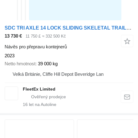
SDC TRI AXLE 14 LOCK SLIDING SKELETAL TRAILER 2023 – C600096
13 730 €
11 750 £
≈ 332 500 Kč
Návěs pro přepravu kontejnerů
2023
Netto hmotnost
39 000 kg
Velká Británie, Cliffe Hill Depot Beveridge Lan
FleetEx Limited
16
let na Autoline