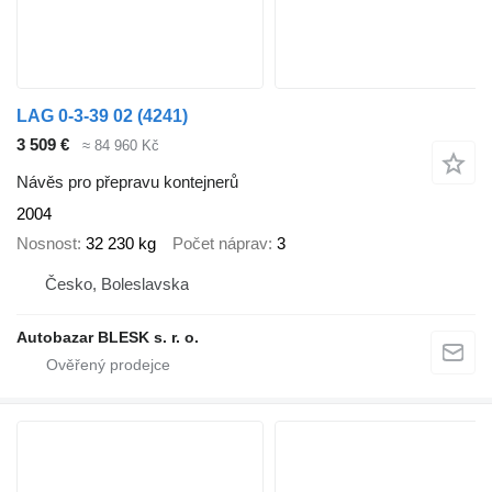
LAG 0-3-39 02 (4241)
3 509 €
≈ 84 960 Kč
Návěs pro přepravu kontejnerů
2004
Nosnost
32 230 kg
Počet náprav
3
Česko, Boleslavska
Autobazar BLESK s. r. o.