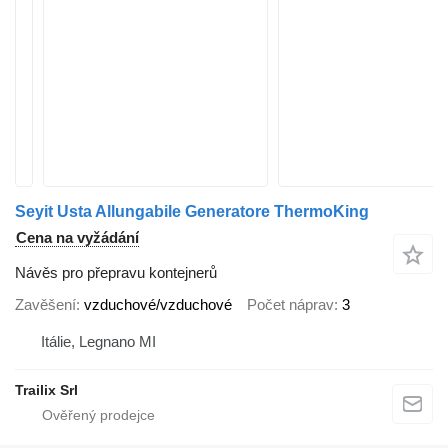
Seyit Usta Allungabile Generatore ThermoKing
Cena na vyžádání
Návěs pro přepravu kontejnerů
Zavěšení
vzduchové/vzduchové
Počet náprav
3
Itálie, Legnano MI
Trailix Srl