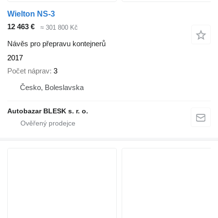
Wielton NS-3
12 463 €
≈ 301 800 Kč
Návěs pro přepravu kontejnerů
2017
Počet náprav
3
Česko, Boleslavska
Autobazar BLESK s. r. o.