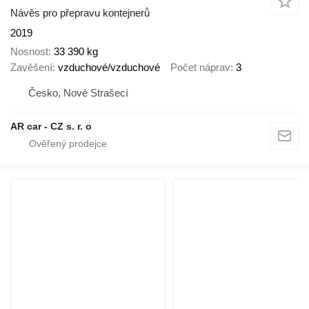
Návěs pro přepravu kontejnerů
2019
Nosnost
33 390 kg
Zavěšení
vzduchové/vzduchové
Počet náprav
3
Česko, Nové Strašecí
AR car - CZ s. r. o