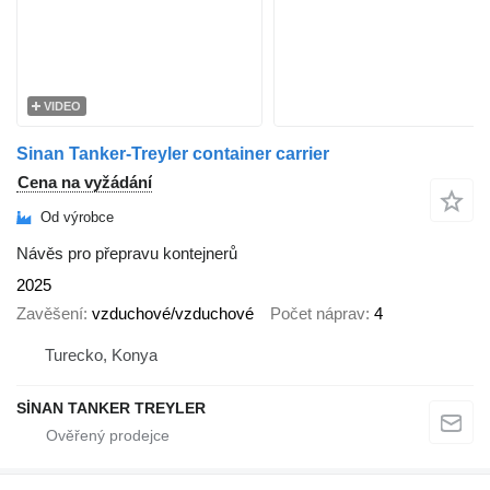
VIDEO
Sinan Tanker-Treyler container carrier
Cena na vyžádání
Od výrobce
Návěs pro přepravu kontejnerů
2025
Zavěšení
vzduchové/vzduchové
Počet náprav
4
Turecko, Konya
SİNAN TANKER TREYLER