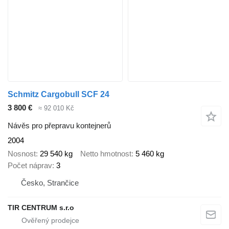
Schmitz Cargobull SCF 24
3 800 €
≈ 92 010 Kč
Návěs pro přepravu kontejnerů
2004
Nosnost
29 540 kg
Netto hmotnost
5 460 kg
Počet náprav
3
Česko, Strančice
TIR CENTRUM s.r.o