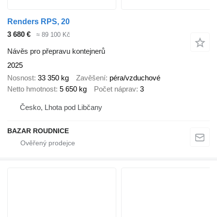
Renders RPS, 20
3 680 €
≈ 89 100 Kč
Návěs pro přepravu kontejnerů
2025
Nosnost
33 350 kg
Zavěšení
péra/vzduchové
Netto hmotnost
5 650 kg
Počet náprav
3
Česko, Lhota pod Libčany
BAZAR ROUDNICE