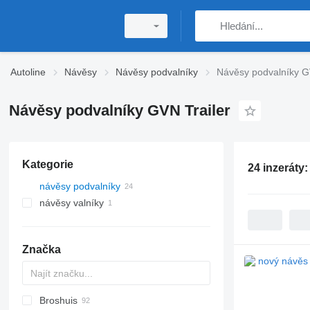
Autoline
Návěsy
Návěsy podvalníky
Návěsy podvalníky G
Návěsy podvalníky GVN Trailer
Kategorie
24 inzeráty
návěsy podvalníky
návěsy valníky
Značka
Broshuis
S44315CHC
PS
SFCL
S-series
KIS