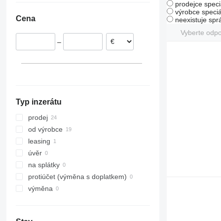
prodejce speci
Itálie
výrobce speciá
Cena
neexistuje sp
Rumunsko
Vyberte odp
–
Typ inzerátu
prodej
od výrobce
leasing
úvěr
na splátky
protiúčet (výměna s doplatkem)
výměna