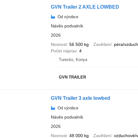
GVN Trailer 2 AXLE LOWBED
Od výrobce
Návěs podvalník
2026
Nosnost
56 500 kg
Zavěšení
péra/vzduc
Počet náprav
4
Turecko, Konya
GVN TRAILER
GVN Trailer 3 axle lowbed
Od výrobce
Návěs podvalník
2026
Nosnost
48 000 kg
Zavěšení
vzduchové/