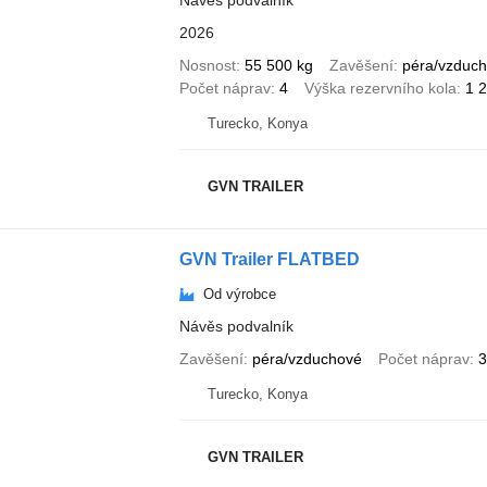
Návěs podvalník
2026
Nosnost
55 500 kg
Zavěšení
péra/vzduc
Počet náprav
4
Výška rezervního kola
1 
Turecko, Konya
GVN TRAILER
GVN Trailer FLATBED
Od výrobce
Návěs podvalník
Zavěšení
péra/vzduchové
Počet náprav
3
Turecko, Konya
GVN TRAILER