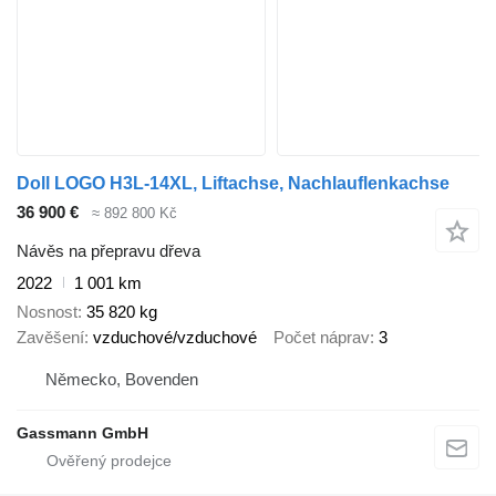
Doll LOGO H3L-14XL, Liftachse, Nachlauflenkachse
36 900 €
≈ 892 800 Kč
Návěs na přepravu dřeva
2022
1 001 km
Nosnost
35 820 kg
Zavěšení
vzduchové/vzduchové
Počet náprav
3
Německo, Bovenden
Gassmann GmbH