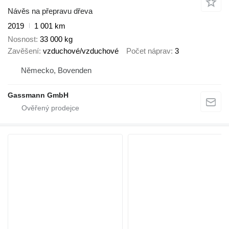
Návěs na přepravu dřeva
2019
1 001 km
Nosnost
33 000 kg
Zavěšení
vzduchové/vzduchové
Počet náprav
3
Německo, Bovenden
Gassmann GmbH