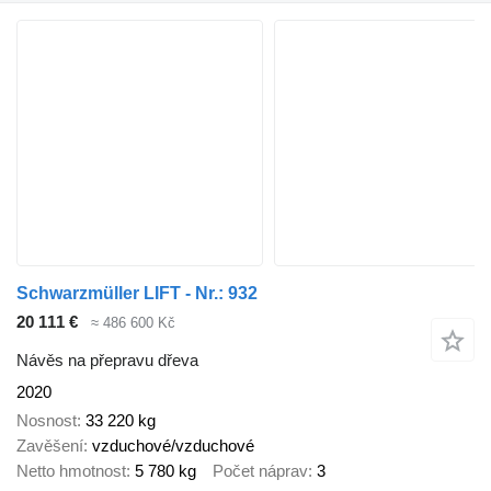
Schwarzmüller LIFT - Nr.: 932
20 111 €
≈ 486 600 Kč
Návěs na přepravu dřeva
2020
Nosnost
33 220 kg
Zavěšení
vzduchové/vzduchové
Netto hmotnost
5 780 kg
Počet náprav
3