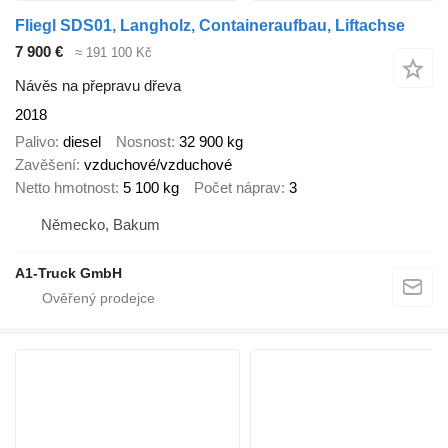
Fliegl SDS01, Langholz, Containeraufbau, Liftachse
7 900 €
≈ 191 100 Kč
Návěs na přepravu dřeva
2018
Palivo
diesel
Nosnost
32 900 kg
Zavěšení
vzduchové/vzduchové
Netto hmotnost
5 100 kg
Počet náprav
3
Německo, Bakum
A1-Truck GmbH