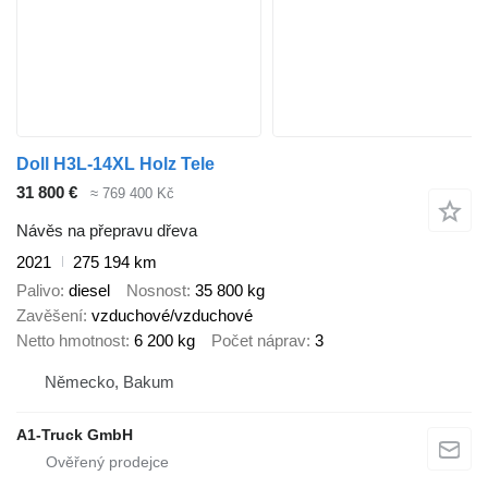
Doll H3L-14XL Holz Tele
31 800 €
≈ 769 400 Kč
Návěs na přepravu dřeva
2021
275 194 km
Palivo
diesel
Nosnost
35 800 kg
Zavěšení
vzduchové/vzduchové
Netto hmotnost
6 200 kg
Počet náprav
3
Německo, Bakum
A1-Truck GmbH