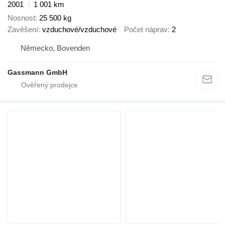
2001
1 001 km
Nosnost
25 500 kg
Zavěšení
vzduchové/vzduchové
Počet náprav
2
Německo, Bovenden
Gassmann GmbH