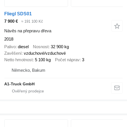
Fliegl SDS01
7 900 €
≈ 191 100 Kč
Návěs na přepravu dřeva
2018
Palivo
diesel
Nosnost
32 900 kg
Zavěšení
vzduchové/vzduchové
Netto hmotnost
5 100 kg
Počet náprav
3
Německo, Bakum
A1-Truck GmbH