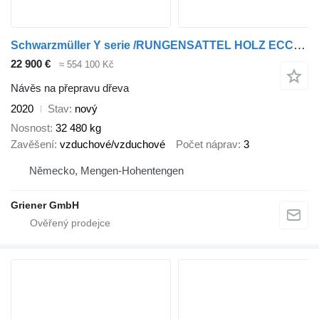
Schwarzmüller Y serie /RUNGENSATTEL HOLZ ECCO STEEL 9to /8 x
22 900 €
≈ 554 100 Kč
Návěs na přepravu dřeva
2020
Stav
nový
Nosnost
32 480 kg
Zavěšení
vzduchové/vzduchové
Počet náprav
3
Německo, Mengen-Hohentengen
Griener GmbH