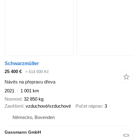
Schwarzmüller
25 400 €
≈ 614 600 Kč
Návěs na přepravu dřeva
2021
1 001 km
Nosnost
32 850 kg
Zavěšení
vzduchové/vzduchové
Počet náprav
3
Německo, Bovenden
Gassmann GmbH