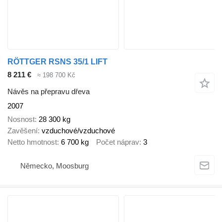
RÖTTGER RSNS 35/1 LIFT
8 211 €
≈ 198 700 Kč
Návěs na přepravu dřeva
2007
Nosnost
28 300 kg
Zavěšení
vzduchové/vzduchové
Netto hmotnost
6 700 kg
Počet náprav
3
Německo, Moosburg