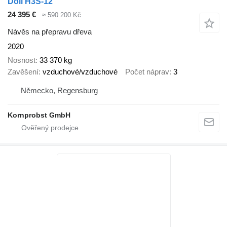
Doll H3S-12
24 395 €
≈ 590 200 Kč
Návěs na přepravu dřeva
2020
Nosnost
33 370 kg
Zavěšení
vzduchové/vzduchové
Počet náprav
3
Německo, Regensburg
Kornprobst GmbH