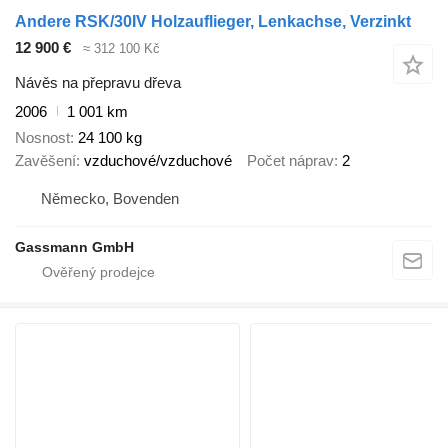
Andere RSK/30IV Holzauflieger, Lenkachse, Verzinkt
12 900 €
≈ 312 100 Kč
Návěs na přepravu dřeva
2006
1 001 km
Nosnost
24 100 kg
Zavěšení
vzduchové/vzduchové
Počet náprav
2
Německo, Bovenden
Gassmann GmbH