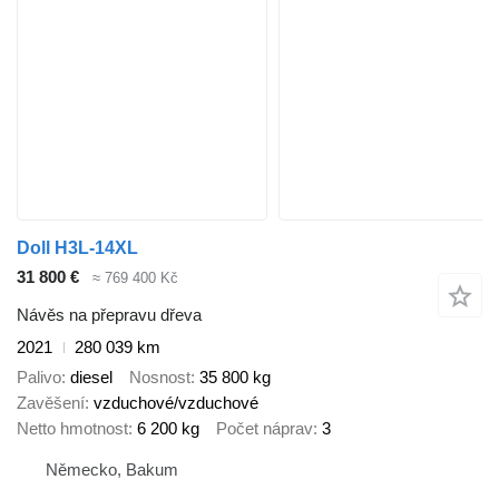
Doll H3L-14XL
31 800 €
≈ 769 400 Kč
Návěs na přepravu dřeva
2021
280 039 km
Palivo
diesel
Nosnost
35 800 kg
Zavěšení
vzduchové/vzduchové
Netto hmotnost
6 200 kg
Počet náprav
3
Německo, Bakum