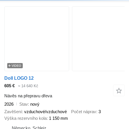
VIDEO
Doll LOGO 12
605 €
≈ 14 640 Kč
Návěs na přepravu dřeva
2026
Stav
nový
Zavěšení
vzduchové/vzduchové
Počet náprav
3
Výška rezervního kola
1 150 mm
Německo, Schleiz