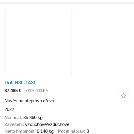
Doll H3L-14XL
37 485 €
≈ 906 900 Kč
Návěs na přepravu dřeva
2022
Nosnost
35 860 kg
Zavěšení
vzduchové/vzduchové
Netto hmotnost
6 140 kg
Počet náprav
3