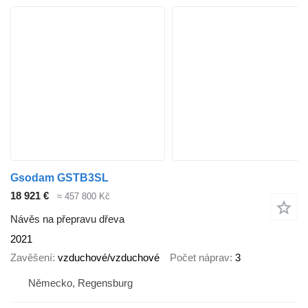
Gsodam GSTB3SL
18 921 €
≈ 457 800 Kč
Návěs na přepravu dřeva
2021
Zavěšení
vzduchové/vzduchové
Počet náprav
3
Německo, Regensburg