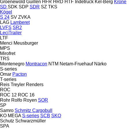
Groenewold
Guillén
HFR
HRD
HTF
Indetruck
Kel-Berg
Krone
SD
SDK
SDP
SDR
SZ
TKS
Kögel
S 24
SV
ZVKA
LAG
Lamberet
LVFS
SR2
LeciTrailer
LTF
Menci
Meusburger
MPS
Mirofret
TRS
Montenegro
Montracon
NTM
Netam-Fruehauf
Närko
S-series
Omar
Pacton
T-series
Reis Treyler
Renders
ROC
ROC 12
ROC 16
Rohr
Rolfo
Royen
SOR
SP
Samro
Schmitz Cargobull
KO
MEGA
S-series
SCB
SKO
Schutz
Schwarzmüller
SPA