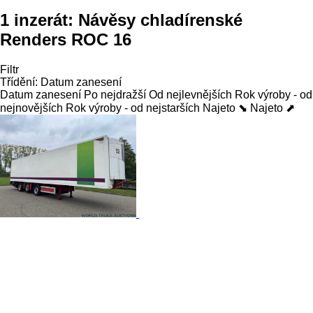
1 inzerát:
Návěsy chladírenské
Renders ROC 16
Filtr
Třídění
:
Datum zanesení
Datum zanesení
Po nejdražší
Od nejlevnějších
Rok výroby - od
nejnovějších
Rok výroby - od nejstarších
Najeto ⬊
Najeto ⬈