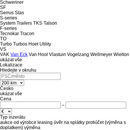
Schweriner
SF
Serrus
Stas
S-series
System Trailers
TKS
Talson
F-series
Tecnokar
Tracon
TO
Turbo
Turbos Hoet
Utility
VS
VAK
Van Eck
Van Hool
Vlastuin
Vogelzang
Wellmeyer
Wielton
ukázat vše
Lokalizace
Hledejte v okruhu
Česko
ukázat vše
Cena
–
Typ inzerátu
aukce
od výrobce
leasing
úvěr
na splátky
protiúčet (výměna s
doplatkem)
výměna