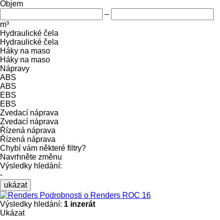
Objem
–
m³
Hydraulické čela
Hydraulické čela
Háky na maso
Háky na maso
Nápravy
ABS
ABS
EBS
EBS
Zvedací náprava
Zvedací náprava
Řízená náprava
Řízená náprava
Chybí vám některé filtry?
Navrhněte změnu
Výsledky hledání:
-
ukázat
Podrobnosti o Renders ROC 16
Výsledky hledání:
1 inzerát
Ukázat