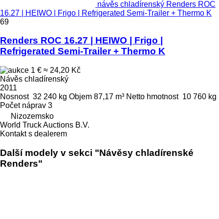
návěs chladírenský Renders ROC
16.27 | HEIWO | Frigo | Refrigerated Semi-Trailer + Thermo K
69
Renders ROC 16.27 | HEIWO | Frigo |
Refrigerated Semi-Trailer + Thermo K
1 €
≈ 24,20 Kč
Návěs chladírenský
2011
Nosnost
32 240 kg
Objem
87,17 m³
Netto hmotnost
10 760 kg
Počet náprav
3
Nizozemsko
World Truck Auctions B.V.
Kontakt s dealerem
Další modely v sekci "Návěsy chladírenské
Renders"