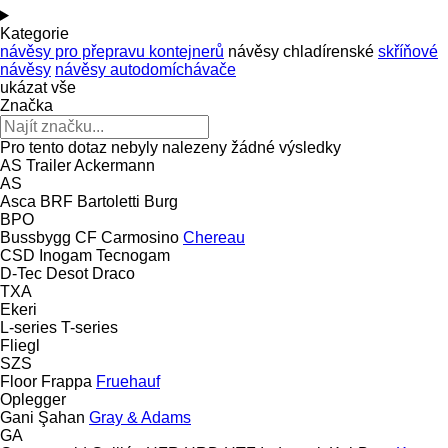
Kategorie
návěsy pro přepravu kontejnerů
návěsy chladírenské
skříňové
návěsy
návěsy autodomíchávače
ukázat vše
Značka
Pro tento dotaz nebyly nalezeny žádné výsledky
AS Trailer
Ackermann
AS
Asca
BRF
Bartoletti
Burg
BPO
Bussbygg
CF
Carmosino
Chereau
CSD
Inogam
Tecnogam
D-Tec
Desot
Draco
TXA
Ekeri
L-series
T-series
Fliegl
SZS
Floor
Frappa
Fruehauf
Oplegger
Gani Şahan
Gray & Adams
GA