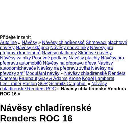
Přidejte inzerát
Autoline
»
Návěsy
»
Návěsy chladírenské
Shrnovací plachtové
návěsy
Návěsy sklápěcí
Návěsy podvalníky
Návěsy pro
přepravu kontejnerů
Návěsy platformy
Skříňové návěsy
Návěsy valníky
Posuvné podlahy
Návěsy plachty
Návěsy pro
přepravu automobilů
Návěsy na přepravu dřeva
Návěsy
autodomíchávače
Návěsy na přepravu zvířat
Návěsy na
převozy zrní
Modulární návěy
»
Návěsy chladírenské Renders
Chereau
Fruehauf
Gray & Adams
Krone
Kögel
Lamberet
LeciTrailer
Pacton
SOR
Schmitz Cargobull
»
Návěsy
chladírenské Renders ROC
»
Návěsy chladírenské Renders
ROC 16
»
Návěsy chladírenské
Renders ROC 16