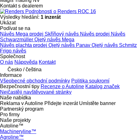
Magis Trading NV
Kontakt s dealerem
Podrobnosti o Renders ROC 16
Výsledky hledání:
1 inzerát
Ukázat
Podívat se na
Návěs Mega prodej
Skříňový návěs
Návěs prodej
Návěs
Schwarzmüller
Ojetý návěs Mega
Návěs plachta prodej
Ojetý návěs Panav
Ojetý návěs Schmitz
Frigo návěs
Společnost
O nás
Nápověda
Kontakt
Česko / čeština
Informace
Všeobecné obchodní podmínky
Politika soukromí
Bezpečnostní tipy
Recenze o Autoline
Katalog značek
Nejčastěji navštěvované stránky
Naše nabídka
Reklama v Autoline
Přidejte inzerát
Umístěte banner
Partnerský program
Pro firmy
Naše projekty
Autoline™
Machineryline™
Agroline™