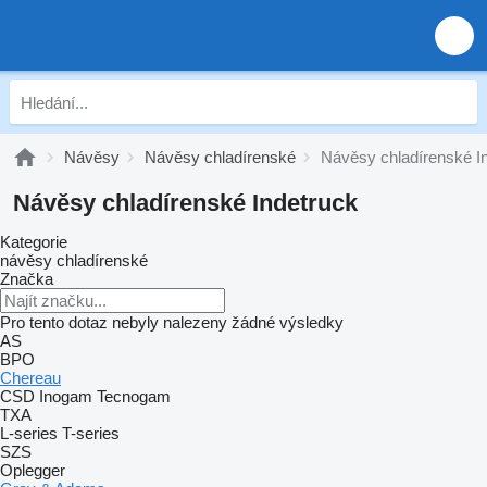
Návěsy
Návěsy chladírenské
Návěsy chladírenské I
Návěsy chladírenské Indetruck
Kategorie
návěsy chladírenské
Značka
Pro tento dotaz nebyly nalezeny žádné výsledky
AS
BPO
Chereau
CSD
Inogam
Tecnogam
TXA
L-series
T-series
SZS
Oplegger