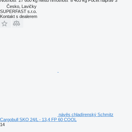
Nosnost
27 600 kg
Netto hmotnost
8 405 kg
Počet náprav
3
Česko, Lavičky
SUPERFAST s.r.o.
Kontakt s dealerem
návěs chladírenský Schmitz
Cargobull SKO 24/L - 13,4 FP 60 COOL
14