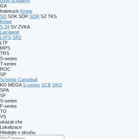
Gray & Adams
GA
Indetruck
Krone
SD
SDK
SDP
SDR
SZ
TKS
Kögel
S 24
SV
ZVKA
Lamberet
LVFS
SR2
LTF
MPS
TRS
S-series
T-series
ROC
SP
Schmitz Cargobull
KO
MEGA
S-series
SCB
SKO
SPA
SF
S-series
F-series
TO
VS
ukázat vše
Lokalizace
Hledejte v okruhu