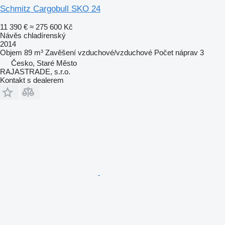
Schmitz Cargobull SKO 24
11 390 €
≈ 275 600 Kč
Návěs chladírenský
2014
Objem
89 m³
Zavěšení
vzduchové/vzduchové
Počet náprav
3
Česko, Staré Město
RAJASTRADE, s.r.o.
Kontakt s dealerem