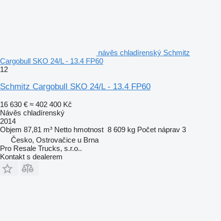
návěs chladírenský Schmitz
Cargobull SKO 24/L - 13.4 FP60
12
Schmitz Cargobull SKO 24/L - 13.4 FP60
16 630 €
≈ 402 400 Kč
Návěs chladírenský
2014
Objem
87,81 m³
Netto hmotnost
8 609 kg
Počet náprav
3
Česko, Ostrovačice u Brna
Pro Resale Trucks, s.r.o..
Kontakt s dealerem