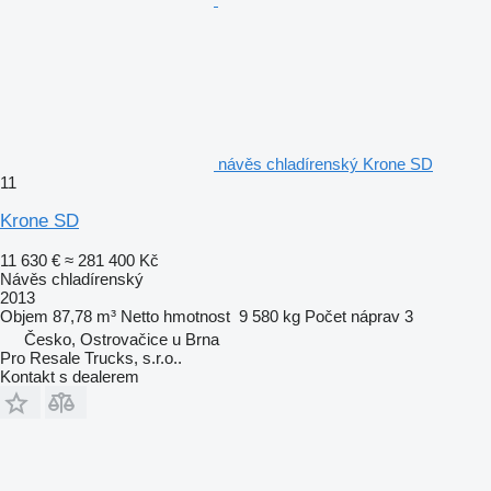
návěs chladírenský Krone SD
11
Krone SD
11 630 €
≈ 281 400 Kč
Návěs chladírenský
2013
Objem
87,78 m³
Netto hmotnost
9 580 kg
Počet náprav
3
Česko, Ostrovačice u Brna
Pro Resale Trucks, s.r.o..
Kontakt s dealerem