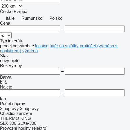
Česko
Evropa
Itálie
Rumunsko
Polsko
Cena
–
Typ inzerátu
prodej
od výrobce
leasing
úvěr
na splátky
protiúčet (výměna s
doplatkem)
výměna
Stav
nový
ojeté
Rok výroby
–
Barva
bílá
Najeto
–
km
Počet náprav
2 nápravy
3 nápravy
Chladicí zařízení
THERMO KING
SLX 300
SLXe-300
Provozní hodiny (elektro)