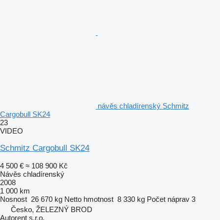
návěs chladírenský Schmitz
Cargobull SK24
23
VIDEO
Schmitz Cargobull SK24
4 500 €
≈ 108 900 Kč
Návěs chladírenský
2008
1 000 km
Nosnost
26 670 kg
Netto hmotnost
8 330 kg
Počet náprav
3
Česko, ŽELEZNÝ BROD
Autorent s.r.o.