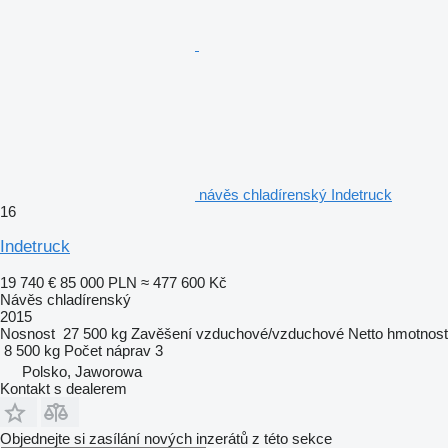
návěs chladírenský Indetruck
16
Indetruck
19 740 €
85 000 PLN
≈ 477 600 Kč
Návěs chladírenský
2015
Nosnost
27 500 kg
Zavěšení
vzduchové/vzduchové
Netto hmotnost
8 500 kg
Počet náprav
3
Polsko, Jaworowa
Kontakt s dealerem
Objednejte si zasílání nových inzerátů z této sekce