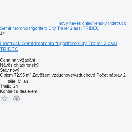
nový návěs chladírenský Indetruck
Semirimorchio frigorifero City Trailer 2 assi TRIDEC
14
Indetruck Semirimorchio frigorifero City Trailer 2 assi
TRIDEC
Cena na vyžádání
Návěs chladírenský
Stav
nový
Objem
72,95 m³
Zavěšení
vzduchové/vzduchové
Počet náprav
2
Itálie, Milan
Trailix Srl
Kontakt s dealerem