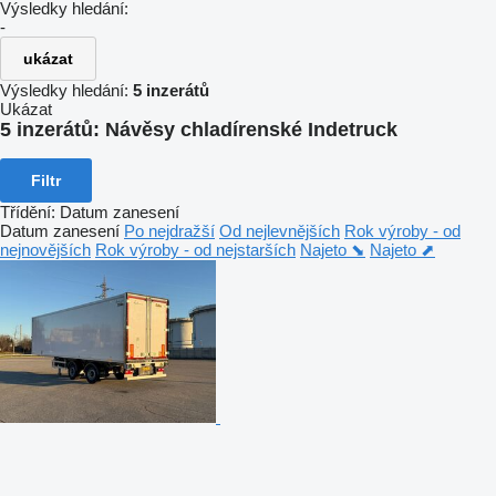
Výsledky hledání:
-
ukázat
Výsledky hledání:
5 inzerátů
Ukázat
5 inzerátů:
Návěsy chladírenské Indetruck
Filtr
Třídění
:
Datum zanesení
Datum zanesení
Po nejdražší
Od nejlevnějších
Rok výroby - od
nejnovějších
Rok výroby - od nejstarších
Najeto ⬊
Najeto ⬈