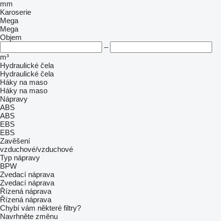
mm
Karoserie
Mega
Mega
Objem
–
m³
Hydraulické čela
Hydraulické čela
Háky na maso
Háky na maso
Nápravy
ABS
ABS
EBS
EBS
Zavěšení
vzduchové/vzduchové
Typ nápravy
BPW
Zvedací náprava
Zvedací náprava
Řízená náprava
Řízená náprava
Chybí vám některé filtry?
Navrhněte změnu