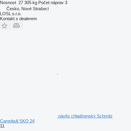
Nosnost
27 305 kg
Počet náprav
3
Česko, Nové Strašecí
LOSL s.r.o.
Kontakt s dealerem
návěs chladírenský Schmitz
Cargobull SKO 24
11