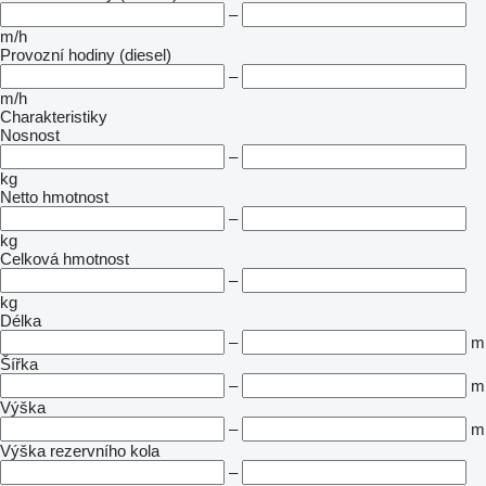
–
m/h
Provozní hodiny (diesel)
–
m/h
Charakteristiky
Nosnost
–
kg
Netto hmotnost
–
kg
Celková hmotnost
–
kg
Délka
–
m
Šířka
–
m
Výška
–
m
Výška rezervního kola
–