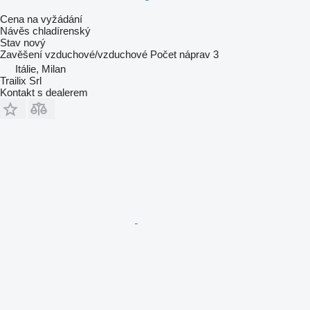
Cena na vyžádání
Návěs chladírenský
Stav
nový
Zavěšení
vzduchové/vzduchové
Počet náprav
3
Itálie, Milan
Trailix Srl
Kontakt s dealerem